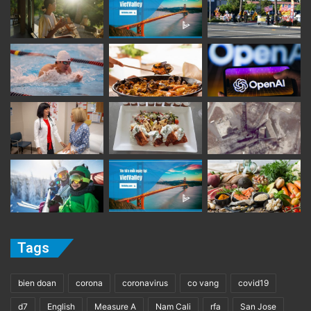
Tags
bien doan
corona
coronavirus
co vang
covid19
d7
English
Measure A
Nam Cali
rfa
San Jose