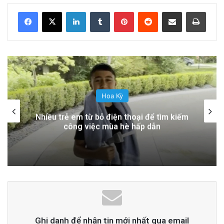
2 days ago
LinkedIn
Tumblr
Pinterest
Reddit
Share via Email
Print
Tin bài
Doanh số của doanh nghiệp nhỏ giảm
vào tháng Sáu trong bối cảnh người Mỹ cắt
giảm chi tiêu
xuất hiện đầu tiên trên
Epoch
Times Tiếng Việt
.
Hoa Kỳ
Ứng cử viên nhà vượt qua cuộc bầu cử sơ
bộ, đánh bại người được Trump ủng hộ dù
đã ngừng chiến dịch
advertisement
Ghi danh để nhận tin mới nhất qua email