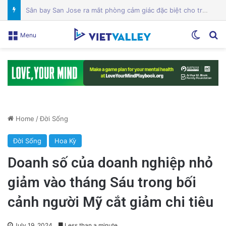
Mỹ lên án Trung Quốc lợi dụng vấn đề môi trường để tăng cường yêu sách Biển Đông
Switch
Se
Menu
Home
/
Đời Sống
Đời Sống
Hoa Kỳ
Doanh số của doanh nghiệp nhỏ
giảm vào tháng Sáu trong bối
cảnh người Mỹ cắt giảm chi tiêu
July 19, 2024
Less than a minute