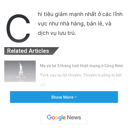
C
hi tiêu giảm mạnh nhất ở các lĩnh
vực như nhà hàng, bán lẻ, và
dịch vụ lưu trú.
Related Articles
Mẹ và bé 5 tháng tuổi thiệt mạng ở Cảng New
York sau vụ lật thuyền; Thuyền trưởng bị bắt
giữ
6 hours ago
Show More
Puerto Rico Bắt Đầu Cắt Giảm Nước Giữa
Cuộc Khủng Hoảng Hạn Hán: “Thật Khắc
Nghiệt”