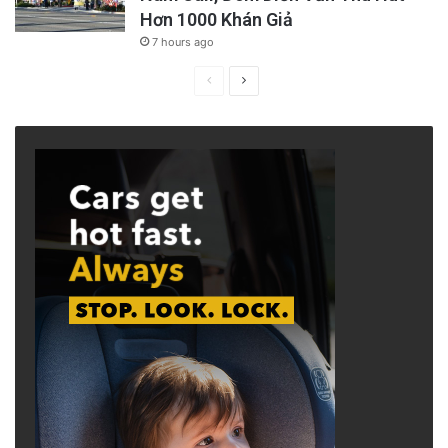
Hơn 1000 Khán Giả
7 hours ago
Previous
Next
page
page