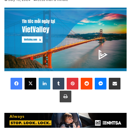
LinkedIn
Tumblr
Pinterest
Reddit
Messenger
Share via Email
Print