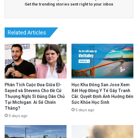
Get the trending stories sent right to your inbox
Related Articles
Read More
@Epoch Times Tiếng Việt
Phân Tích Cuộc Đua Giữa El-
Học Khu Đông San Jose Xem
Sayed và Stevens Cho Đề Cử
Xét Hợp Đồng Y Tế Gây Tranh
Thượng Nghị Sĩ Đảng Dân Chủ
Cãi: Quyết Định Ảnh Hưởng Đến
Tại Michigan: Ai Sẽ Chiến
Sức Khỏe Học Sinh
Thắng?
5 days ago
5 days ago