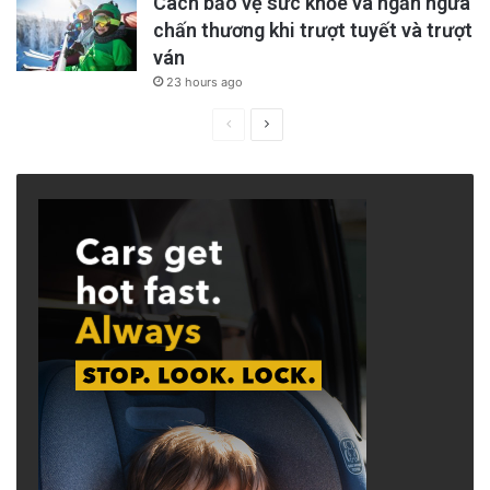
Cách bảo vệ sức khỏe và ngăn ngừa
chấn thương khi trượt tuyết và trượt
ván
23 hours ago
Previous
Next
page
page