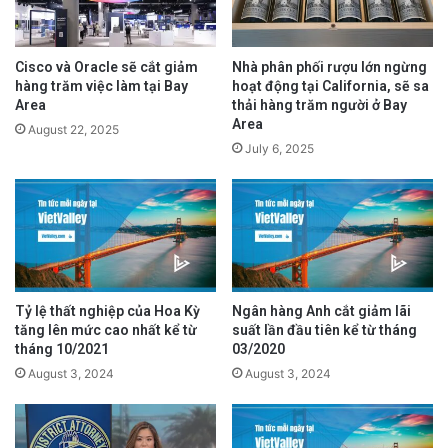
Cisco và Oracle sẽ cắt giảm
Nhà phân phối rượu lớn ngừng
hàng trăm việc làm tại Bay
hoạt động tại California, sẽ sa
Area
thải hàng trăm người ở Bay
Hiện vẫn chưa rõ nhà hàng nào sẽ hoạt động
Area
August 22, 2025
July 6, 2025
tại địa điểm CloudKitchens hoặc khi nào nhà
hàng sẽ mở cửa.
Đầu năm nay, công ty Local Kitchens đã mở
một số hội trường kỹ thuật ẩm thực ở South
Bay, bao gồm một phòng ở phía bắc trung tâm
Tỷ lệ thất nghiệp của Hoa Kỳ
Ngân hàng Anh cắt giảm lãi
tăng lên mức cao nhất kể từ
suất lần đầu tiên kể từ tháng
thành phố San Jose.
tháng 10/2021
03/2020
August 3, 2024
August 3, 2024
Các quán ăn kỹ thuật cho phép một số dịch vụ
ăn uống tại chỗ, nhưng chủ yếu phục vụ dịch