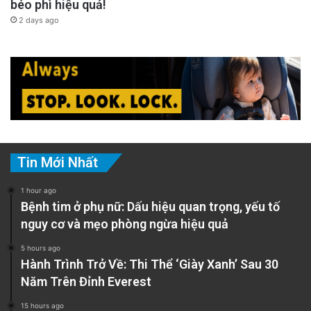
béo phì hiệu quả!
2 days ago
Tin Mới Nhất
1 hour ago
Bệnh tim ở phụ nữ: Dấu hiệu quan trọng, yếu tố
nguy cơ và mẹo phòng ngừa hiệu quả
5 hours ago
Hành Trình Trở Về: Thi Thể ‘Giày Xanh’ Sau 30
Năm Trên Đỉnh Everest
15 hours ago