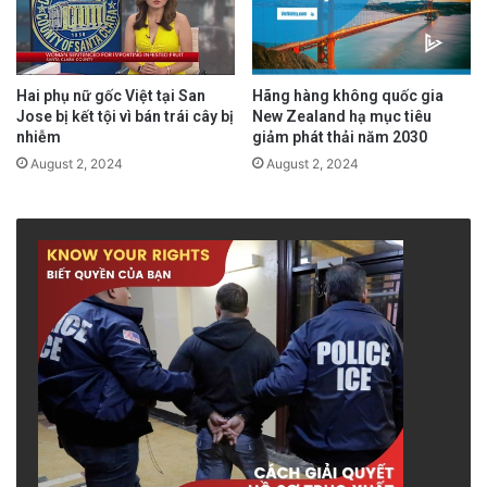
vụ giao hàng và nhận hàng.
Đọc tin tiếng Anh tại đây.
Hai phụ nữ gốc Việt tại San
Hãng hàng không quốc gia
Jose bị kết tội vì bán trái cây bị
New Zealand hạ mục tiêu
nhiễm
giảm phát thải năm 2030
August 2, 2024
August 2, 2024