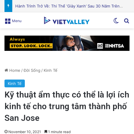
Cá hồi nướng gia vị Địa Trung Hải thơm ngon hấp dẫn
Switch
Se
Menu
Home
/
Đời Sống
/
Kinh Tế
Kinh Tế
Kỹ thuật ẩm thực có thể là lợi ích
kinh tế cho trung tâm thành phố
San Jose
November 10, 2021
1 minute read