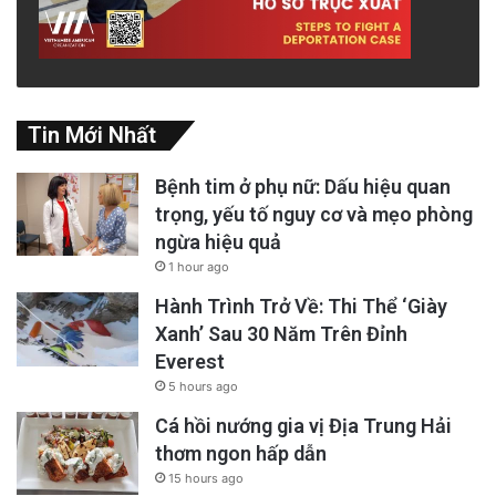
Tin Mới Nhất
Bệnh tim ở phụ nữ: Dấu hiệu quan
trọng, yếu tố nguy cơ và mẹo phòng
ngừa hiệu quả
1 hour ago
Hành Trình Trở Về: Thi Thể ‘Giày
Xanh’ Sau 30 Năm Trên Đỉnh
Everest
5 hours ago
Cá hồi nướng gia vị Địa Trung Hải
thơm ngon hấp dẫn
15 hours ago