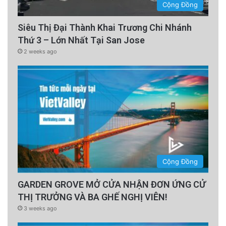
Cộng Đồng
Siêu Thị Đại Thành Khai Trương Chi Nhánh
Thứ 3 – Lớn Nhất Tại San Jose
2 weeks ago
Cộng Đồng
GARDEN GROVE MỞ CỬA NHẬN ĐƠN ỨNG CỬ
THỊ TRƯỞNG VÀ BA GHẾ NGHỊ VIÊN!
3 weeks ago