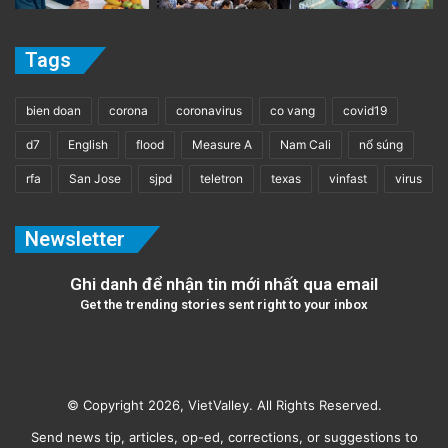
Tags
bien doan
corona
coronavirus
co vang
covid19
d7
English
flood
Measure A
Nam Cali
nổ súng
rfa
San Jose
sjpd
teletron
texas
vinfast
virus
Newsletter
Ghi danh để nhận tin mới nhất qua email
Get the trending stories sent right to your inbox
© Copyright 2026, VietValley. All Rights Reserved.
Send news tip, articles, op-ed, corrections, or suggestions to