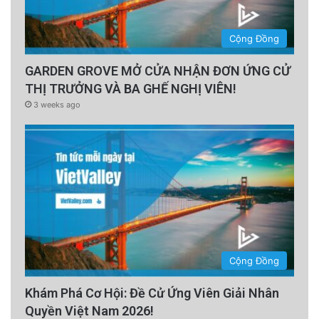
dùng quế để chữa bệnh và đây là những tác
Cộng Đồng
dụng phụ không mong muốn của quế.
GARDEN GROVE MỞ CỬA NHẬN ĐƠN ỨNG CỬ
Có thể làm loãng máu
THỊ TRƯỞNG VÀ BA GHẾ NGHỊ VIÊN!
3 weeks ago
Quế gây ra hiện tượng máu loãng. Đặc biệt là
với quế Cassia. Đặc tính làm loãng máu này
của quế Cassia giống như một chất chống
đông máu và đặc biệt với những người đang
bị bệnh tim.
Gây dị ứng
Cộng Đồng
Có một nhóm thiểu số người bị dị ứng với quế
các triệu chứng chảy nước mũi, nước mắt, đau
Khám Phá Cơ Hội: Đề Cử Ứng Viên Giải Nhân
Quyền Việt Nam 2026!
mắt, thở dốc (đặc biệt là với dầu quế), đau