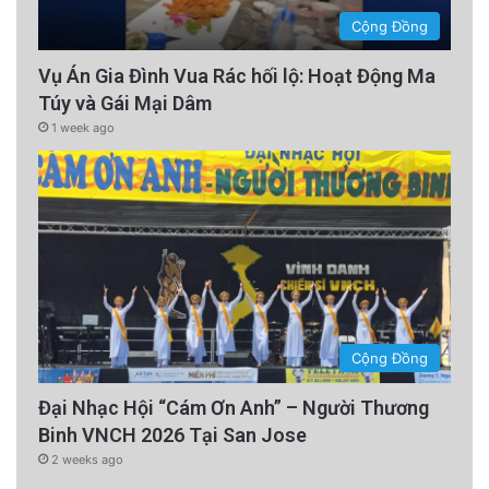
Cộng Đồng
Các nghiên cứu trước đây cũng đã chỉ ra rằng
Vụ Án Gia Đình Vua Rác hối lộ: Hoạt Động Ma
quế giúp giảm viêm, bảo vệ tế bào khỏi bị tổn
Túy và Gái Mại Dâm
thương và tăng cường khả năng miễn dịch.
1 week ago
Nghiên cứu này phù hợp với đánh giá đã có là
quế có thể kích thích hoạt động của não như
một loại thuốc bổ, giúp làm giảm căng thẳng
thần kinh và chứng suy giảm trí nhớ, bên cạnh
tác dụng giảm cholesterol, tốt cho sức khỏe
tim mạch, giảm lượng đường trong máu,
Cộng Đồng
chống viêm và cả ngăn ngừa ung thư.
Đại Nhạc Hội “Cám Ơn Anh” – Người Thương
Binh VNCH 2026 Tại San Jose
Ngày nay có hai loại quế chính là quế ceylon
2 weeks ago