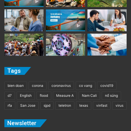
Tags
bien doan
corona
coronavirus
co vang
covid19
d7
English
flood
Measure A
Nam Cali
nổ súng
rfa
San Jose
sjpd
teletron
texas
vinfast
virus
Newsletter