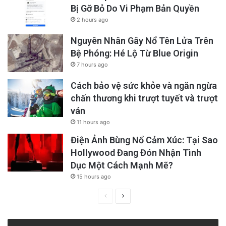
Bị Gỡ Bỏ Do Vi Phạm Bản Quyền
2 hours ago
Nguyên Nhân Gây Nổ Tên Lửa Trên
Bệ Phóng: Hé Lộ Từ Blue Origin
7 hours ago
Cách bảo vệ sức khỏe và ngăn ngừa
chấn thương khi trượt tuyết và trượt
ván
11 hours ago
Đến ngày thứ 42 dùng thuốc, điểm đau của
Điện Ảnh Bùng Nổ Cảm Xúc: Tại Sao
ông đã giảm từ 10 xuống còn năm và tần suất
Hollywood Đang Đón Nhận Tình
giảm xuống còn một lần một tuần – đủ để ông
Dục Một Cách Mạnh Mẽ?
ngừng dùng thuốc điều trị chứng đau nửa đầu
15 hours ago
trước đó.
Previous
Next
page
page
Đến ngày thứ 146, điểm đau của ông là hai và