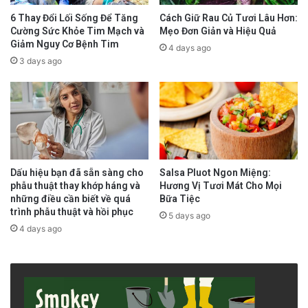
với các loại thuốc thông thường. Nghiên cứu
6 Thay Đổi Lối Sống Để Tăng
Cách Giữ Rau Củ Tươi Lâu Hơn:
mới cho thấy quế có thể giúp làm giảm các
Cường Sức Khỏe Tim Mạch và
Mẹo Đơn Giản và Hiệu Quả
Giảm Nguy Cơ Bệnh Tim
triệu chứng này.
4 days ago
3 days ago
Các nhà nghiên cứu tại Trung tâm đột quỵ và
rối loạn thần kinh thuộc Bệnh viện Y học Hàn
Quốc thuộc Đại học Kyung Hee ở Seoul cho
biết họ xác nhận tác dụng tích cực của quế
Dấu hiệu bạn đã sẵn sàng cho
Salsa Pluot Ngon Miệng:
đối với các triệu chứng đau nửa đầu khó điều
phẫu thuật thay khớp háng và
Hương Vị Tươi Mát Cho Mọi
trị.
những điều cần biết về quá
Bữa Tiệc
trình phẫu thuật và hồi phục
5 days ago
4 days ago
Kết quả đáng kể nhất là gần đây, họ điều trị
cho một người đàn ông 73 tuổi mắc chứng
đau nửa đầu nghiêm trọng nhưng không thấy