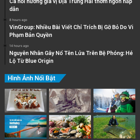
Cá hồi nướng gia vị Địa Trung Hải thơm ngon hấp
dẫn
8 hours ago
VinGroup: Nhiều Bài Viết Chỉ Trích Bị Gỡ Bỏ Do Vi
Phạm Bản Quyền
14 hours ago
Nguyên Nhân Gây Nổ Tên Lửa Trên Bệ Phóng: Hé
Lộ Từ Blue Origin
Hình Ảnh Nổi Bật