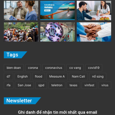
Tags
bien doan
corona
coronavirus
co vang
covid19
d7
English
flood
Measure A
Nam Cali
nổ súng
rfa
San Jose
sjpd
teletron
texas
vinfast
virus
Newsletter
Ghi danh để nhận tin mới nhất qua email