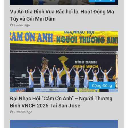
Vụ Án Gia Đình Vua Rác hối lộ: Hoạt Động Ma
Túy và Gái Mại Dâm
1 week ago
Cộng Đồng
Đại Nhạc Hội “Cám Ơn Anh” – Người Thương
Binh VNCH 2026 Tại San Jose
2 weeks ago