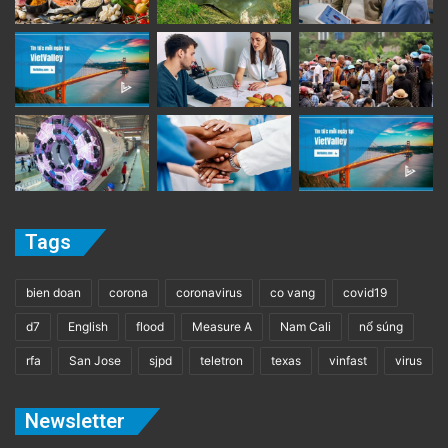
Tags
bien doan
corona
coronavirus
co vang
covid19
d7
English
flood
Measure A
Nam Cali
nổ súng
rfa
San Jose
sjpd
teletron
texas
vinfast
virus
Newsletter