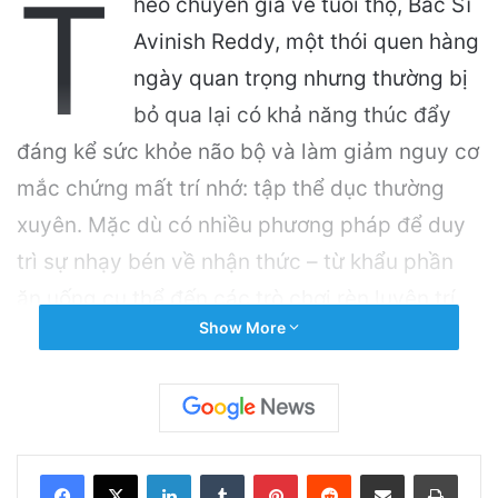
T
heo chuyên gia về tuổi thọ, Bác Sĩ
Avinish Reddy, một thói quen hàng
ngày quan trọng nhưng thường bị
bỏ qua lại có khả năng thúc đẩy
đáng kể sức khỏe não bộ và làm giảm nguy cơ
mắc chứng mất trí nhớ: tập thể dục thường
xuyên. Mặc dù có nhiều phương pháp để duy
trì sự nhạy bén về nhận thức – từ khẩu phần
ăn uống cụ thể đến các trò chơi rèn luyện trí
Show More
nhớ – Reddy cho biết hoạt động thể chất giúp
ích rất nhiều cho não nhưng lại không được
quan tâm đúng mức.
Related Articles
LinkedIn
Tumblr
Pinterest
Reddit
Share via Email
Print