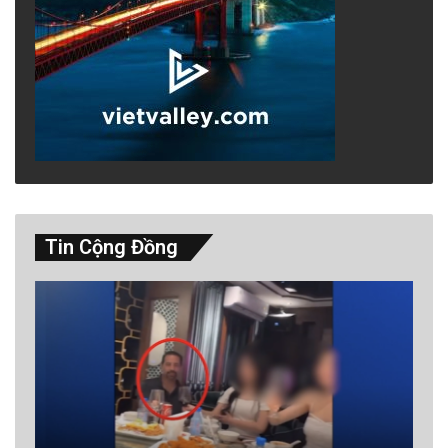
Tin Cộng Đồng
Ryo Shinagawa, 72 tuổi, chia sẻ vào năm
2023 về chuyện ông kết bạn và làm quen
được nhiều người hơn thông qua bóng chày
trong sáu đến bảy năm so với toàn bộ cuộc