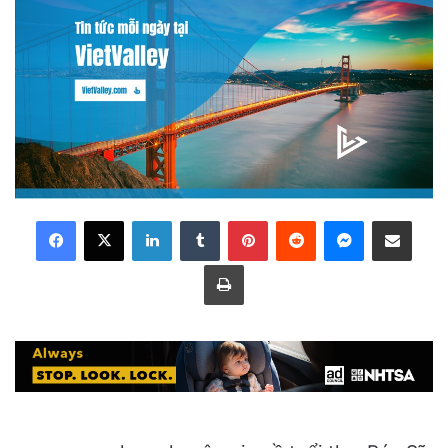
LinkedIn
Tumblr
Pinterest
Reddit
Messenger
Share via Email
Print