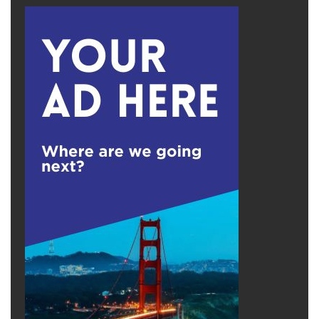
hoặc giải đấu bóng chày, nhấn mạnh vào chất
kết dính xã hội mạnh mẽ mà những hoạt động
này mang lại.
Thú vị thay, có một sự gia tăng về mức độ phổ
biến của môn bóng chày, đặc biệt ở những
người lớn tuổi. Báo cáo về sự gia nhập của
một môn thể thao đơn lẻ của Sports & Fitness
Industry Association (SFIA) năm 2022 về
bóng chày cho thấy nhóm tuổi lớn nhất của
những người chơi vào năm 2021 là 55 trở lên.
Nhiều người chơi coi khía cạnh xã hội của môn
thể thao này là điểm thu hút chính.