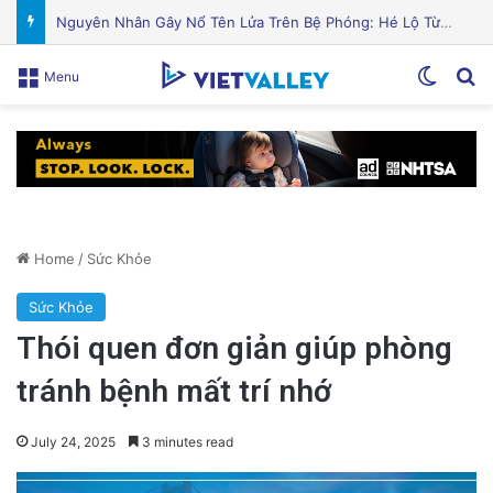
Cách bảo vệ sức khỏe và ngăn ngừa chấn thương khi trượt tuyết và trượt ván
Switch
Se
Menu
Home
/
Sức Khỏe
Sức Khỏe
Thói quen đơn giản giúp phòng
tránh bệnh mất trí nhớ
July 24, 2025
3 minutes read