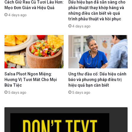
Cách Giữ Rau Củ Tươi Lâu Hơn:
Dấu hiệu bạn đã sẵn sàng cho
Mẹo Đơn Giản và Hiệu Quả
phẫu thuật thay khớp háng và
những điều cần biết về quá
4 days ago
trình phẫu thuật và hồi phục
4 days ago
Salsa Pluot Ngon Miệng:
Ung thư đầu cổ: Dấu hiệu cảnh
Jennifer Packard, một nhà trị liệu nghề nghiệp,
Hương Vị Tươi Mát Cho Mọi
báo và phương pháp điều trị
Bữa Tiệc
hiệu quả bạn cần biết
giải thích với Harvard Health Publishing vào
5 days ago
5 days ago
năm 2021 các môn thể thao vợt như quần vợt
và bóng bàn rất tốt để cải thiện sự phối hợp
này. Quả bóng di chuyển nhanh buộc não phải
liên tục điều chỉnh và chỉ đạo bàn tay và cánh