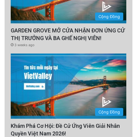
(theo CNBC)
Cộng Đồng
GARDEN GROVE MỞ CỬA NHẬN ĐƠN ỨNG CỬ
The post
Thói quen đơn giản giúp phòng tránh
THỊ TRƯỞNG VÀ BA GHẾ NGHỊ VIÊN!
bệnh mất trí nhớ
appeared first on
Saigon
3 weeks ago
Nhỏ
.
advertisement
Cộng Đồng
Khám Phá Cơ Hội: Đề Cử Ứng Viên Giải Nhân
Quyền Việt Nam 2026!