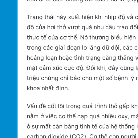
Trạng thái này xuất hiện khi nhịp độ và
độ của hơi thở vượt quá nhu cầu trao đổ
thực tế của cơ thể. Nó thường biểu hiện 
trong các giai đoạn lo lắng dữ dội, các 
hoảng loạn hoặc tình trạng căng thẳng 
mặt cảm xúc cực độ. Đôi khi, đây cũng l
triệu chứng chỉ báo cho một số bệnh lý 
khoa nhất định.
Vấn đề cốt lõi trong quá trình thở gấp k
nằm ở việc cơ thể nạp quá nhiều oxy, 
ở sự mất cân bằng tinh tế của hệ thống k
carbon dioxide (CO2). Cơ thể con người v