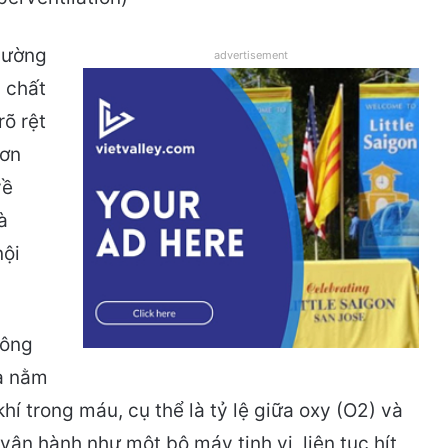
 cường
advertisement
i chất
rõ rệt
cơn
về
à
nội
hông
mà nằm
hí trong máu, cụ thể là tỷ lệ giữa oxy (O2) và
ận hành như một bộ máy tinh vi, liên tục hít