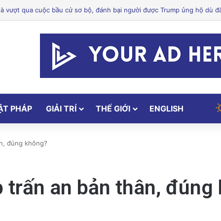
hứ hai ở trung tâm San Jose đóng cửa giữa cuộc chiến giấy phép
ẬT PHÁP
GIẢI TRÍ
THẾ GIỚI
ENGLISH
hân, đúng không?
úp trấn an bản thân, đúng