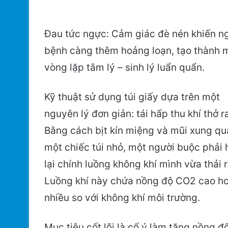
Đau tức ngực: Cảm giác đè nén khiến n
bệnh càng thêm hoảng loạn, tạo thành 
vòng lặp tâm lý – sinh lý luẩn quẩn.
Kỹ thuật sử dụng túi giấy dựa trên một
nguyên lý đơn giản: tái hấp thu khí thở r
Bằng cách bịt kín miệng và mũi xung q
một chiếc túi nhỏ, một người buộc phải h
lại chính luồng không khí mình vừa thải r
Luồng khí này chứa nồng độ CO2 cao h
nhiều so với không khí môi trường.
Mục tiêu cốt lõi là cố ý làm tăng nồng đ