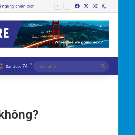
Facebook
X
Random Article
Switch skin
℉
74
Search
San Jose
for
 không?