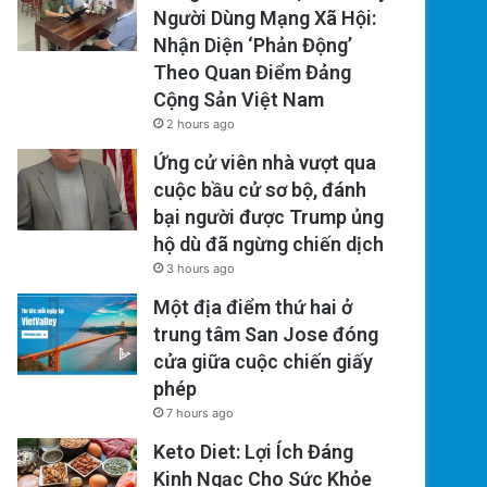
Người Dùng Mạng Xã Hội:
Nhận Diện ‘Phản Động’
Theo Quan Điểm Đảng
Cộng Sản Việt Nam
2 hours ago
Ứng cử viên nhà vượt qua
cuộc bầu cử sơ bộ, đánh
bại người được Trump ủng
hộ dù đã ngừng chiến dịch
3 hours ago
Một địa điểm thứ hai ở
trung tâm San Jose đóng
cửa giữa cuộc chiến giấy
phép
7 hours ago
Keto Diet: Lợi Ích Đáng
Kinh Ngạc Cho Sức Khỏe