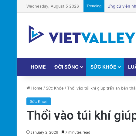
Wednesday, August 5 2026
Trending
Một địa điểm t
HOME
ĐỜI SỐNG
SỨC KHỎE
LU
Home
/
Sức Khỏe
/
Thổi vào túi khí giúp trấn an bản t
Sức Khỏe
Thổi vào túi khí gi
January 2, 2026
7 minutes read