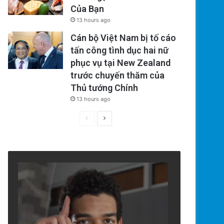
Của Bạn
13 hours ago
Cán bộ Việt Nam bị tố cáo
tấn công tình dục hai nữ
phục vụ tại New Zealand
trước chuyến thăm của
Thủ tướng Chính
13 hours ago
Previous
Next
page
page