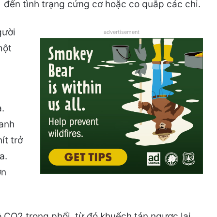
đến tình trạng cứng cơ hoặc co quắp các chi.
gười
advertisement
một
a.
uanh
ít trở
a.
ơn
ộ CO2 trong phổi, từ đó khuếch tán ngược lại