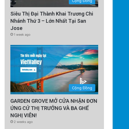
Cộng Đồng
Siêu Thị Đại Thành Khai Trương Chi
Nhánh Thứ 3 – Lớn Nhất Tại San
Jose
1 week ago
Cộng Đồng
GARDEN GROVE MỞ CỬA NHẬN ĐƠN
ỨNG CỬ THỊ TRƯỞNG VÀ BA GHẾ
NGHỊ VIÊN!
2 weeks ago