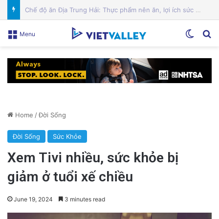
Cảnh Báo: Công An Xử Phạt Người Chia Sẻ Livestream Của Bà Nguyễn Phương Hằng!
Switch
Se
Menu
Home
/
Đời Sống
Đời Sống
Sức Khỏe
Xem Tivi nhiều, sức khỏe bị
giảm ở tuổi xế chiều
June 19, 2024
3 minutes read