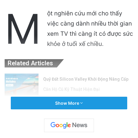
M
ột nghiên cứu mới cho thấy
việc càng dành nhiều thời gian
xem TV thì càng ít có được sức
khỏe ở tuổi xế chiều.
Related Articles
Quỹ Đất Silicon Valley Khởi Động Nâng Cấp
Căn Hộ Cũ Kỹ Thuật Hiện Đại
3 hours ago
Show More
Chế độ ăn Địa Trung Hải: Thực phẩm nên ăn,
lợi ích sức khỏe và cách bắt đầu hiệu quả
8 hours ago