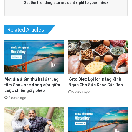
Get the trending stories sent right to your inbox
Related Articles
Nghiên cứu được thực hiện bởi một nhóm các
Một địa điểm thứ hai ở trung
Keto Diet: Lợi Ích Đáng Kinh
tâm San Jose đóng cửa giữa
Ngạc Cho Sức Khỏe Của Bạn
nhà nghiên cứu, đã theo dõi hơn 45,000 người
cuộc chiến giấy phép
2 days ago
tham gia Nghiên Cứu Sức Khỏe của Y Tá
2 days ago
(Nurses’ Health Study) trong 20 năm để kiểm
tra tác động của hành vi ít vận động và hoạt
động thể chất nhẹ nhàng đối với quá trình lão