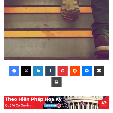
LinkedIn
Tumblr
Pinterest
Reddit
Messenger
Share via Email
Print