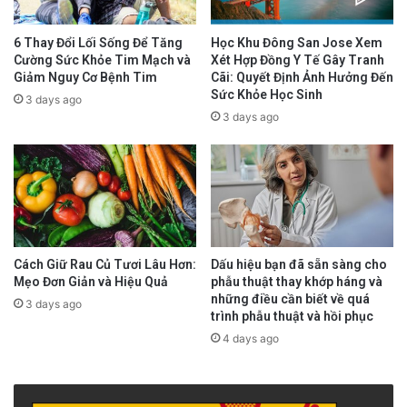
hóa khỏe mạnh.
6 Thay Đổi Lối Sống Để Tăng
Học Khu Đông San Jose Xem
Nghiên cứu cho thấy việc tăng thời gian ngồi,
Cường Sức Khỏe Tim Mạch và
Xét Hợp Đồng Y Tế Gây Tranh
Giảm Nguy Cơ Bệnh Tim
Cãi: Quyết Định Ảnh Hưởng Đến
đặc biệt là xem tivi, làm giảm đáng kể khả
Sức Khỏe Học Sinh
3 days ago
3 days ago
năng lão hóa khỏe mạnh. Theo đó, cứ thêm hai
giờ mỗi ngày để xem tivi có liên quan đến việc
giảm 12% khả năng duy trì sức khỏe tốt khi về
già.
Ngược lại, nếu tham gia vào các hoạt động
Cách Giữ Rau Củ Tươi Lâu Hơn:
Dấu hiệu bạn đã sẵn sàng cho
Mẹo Đơn Giản và Hiệu Quả
phẫu thuật thay khớp háng và
thể chất nhẹ nhàng, chẳng hạn như đứng hoặc
những điều cần biết về quá
3 days ago
trình phẫu thuật và hồi phục
đi lại ở nhà hoặc nơi làm việc sẽ giúp bạn khỏe
4 days ago
mạnh hơn khi về già. Việc thay đổi một giờ
xem tivi bằng hoạt động thể chất nhẹ nhàng ở