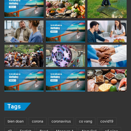
Tags
bien doan
corona
coronavirus
co vang
covid19