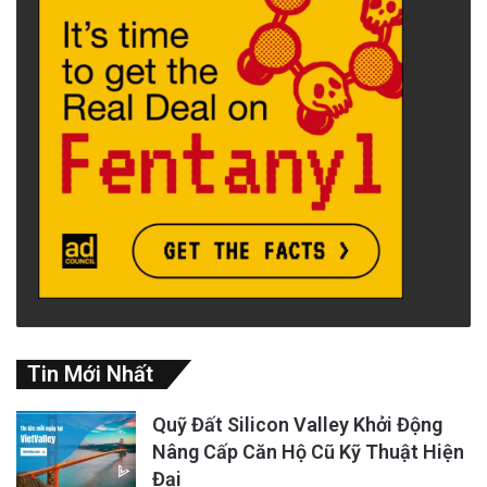
nhà hoặc nơi làm việc sẽ tăng tỷ lệ lão hóa
khỏe mạnh lần lượt là 8% và 10%.
Chịu khó đứng lên đi bộ, thay vì ngồi một chỗ.
(minh họa: Jack Hills/Unsplash)
Nghiên cứu cũng xác nhận rằng các hoạt
động cường độ cao cũng mang lại lợi ích đáng
kể cho sức khỏe. Việc thay thế một giờ ngồi
không, thiếu vận động, bằng hoạt động thể
chất vừa phải đến mạnh mẽ, sẽ làm tăng 28%
Tin Mới Nhất
khả năng lão hóa mà vẫn khỏe mạnh.
Quỹ Đất Silicon Valley Khởi Động
Nâng Cấp Căn Hộ Cũ Kỹ Thuật Hiện
Đại