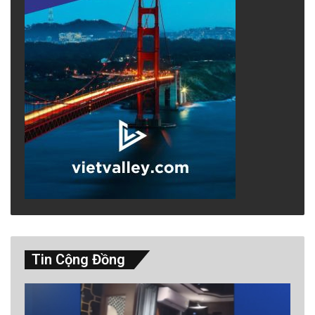
khỏe thể chất và tinh thần khi về già.
Các nhà khoa học ngày càng tìm thấy nhiều
bằng chứng cho thấy tập thể dục tối thiểu vẫn
tốt hơn là không tập thể dục vì ngay cả mức
độ hoạt động thể chất thấp cũng mang lại lợi
ích sức khỏe đáng kể. Tham gia vào các hoạt
động nhẹ nhàng như đi bộ hoặc đứng sẽ làm
giảm nguy cơ mắc các bệnh mãn tính, cải
thiện sức khỏe tâm thần và nâng cao sức khỏe
tổng thể. Những thay đổi nhỏ này có thể tích
Tin Cộng Đồng
lũy góp phần mang lại một cuộc sống lâu dài
hơn, khỏe mạnh hơn, chứng tỏ mỗi cử động
nhỏ đều có giá trị của nó.