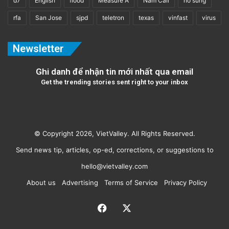
d7
English
flood
Measure A
Nam Cali
nổ súng
rfa
San Jose
sjpd
teletron
texas
vinfast
virus
Newsletter
Ghi danh để nhận tin mới nhất qua email
Get the trending stories sent right to your inbox
© Copyright 2026, VietValley. All Rights Reserved.
Send news tip, articles, op-ed, corrections, or suggestions to
hello@vietvalley.com
About us
Advertising
Terms of Service
Privacy Policy
Facebook
X