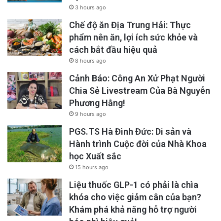
3 hours ago
Chế độ ăn Địa Trung Hải: Thực
phẩm nên ăn, lợi ích sức khỏe và
cách bắt đầu hiệu quả
8 hours ago
Cảnh Báo: Công An Xử Phạt Người
Chia Sẻ Livestream Của Bà Nguyễn
Phương Hằng!
9 hours ago
PGS.TS Hà Đình Đức: Di sản và
Các phát hiện này cho thấy ngay cả sự gia
Hành trình Cuộc đời của Nhà Khoa
học Xuất sắc
tăng khiêm tốn trong hoạt động thể chất, đặc
15 hours ago
biệt là các hoạt động nhẹ, cũng góp phần giúp
Liệu thuốc GLP-1 có phải là chìa
quá trình lão hóa một cách tích cực hơn. Điều
khóa cho việc giảm cân của bạn?
này đặc biệt phù hợp với người lớn tuổi, những
Khám phá khả năng hỗ trợ người