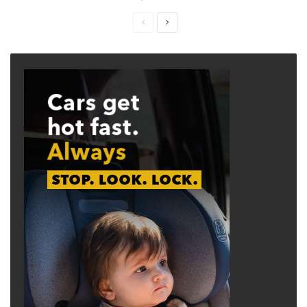
Previous
Next
page
page