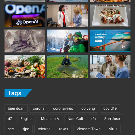
Tags
bien doan
corona
coronavirus
co vang
covid19
d7
English
Measure A
Nam Cali
rfa
San Jose
sec
sjpd
teletron
texas
Vietnam Town
virus