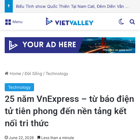
Watson Nguyen giành ngôi vô địch 50m ếch tại Giải Vô địch Bơi lội Quốc gia Mỹ 2026
Switch
Se
Menu
Home
/
Đời Sống
/
Technology
Technology
25 năm VnExpress – từ báo điện
tử tiên phong đến nền tảng kết
nối tri thức
June 22, 2026
Less than a minute