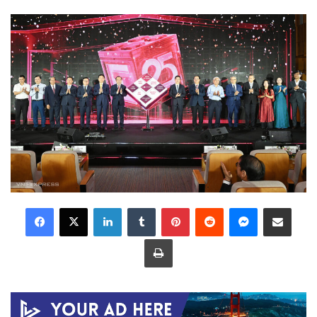
LinkedIn
Tumblr
Pinterest
Reddit
Messenger
Share via Email
Print