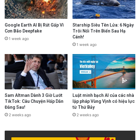
Google Earth AI Bị Rút Gấp Vì
Starship Siêu Tên Lửa: 6 Ngày
Cơn Bão Deepfake
Trôi Nổi Trên Biển Sau Hạ
Cánh!
1 week ago
1 week ago
Sam Altman Dành 3 Giờ Lướt
Luật minh bạch AI của các nhà
TikTok: Câu Chuyện Hấp Dẫn
lập pháp Vùng Vịnh có hiệu lực
Đằng Sau!
từ Thứ Bảy
2 weeks ago
2 weeks ago