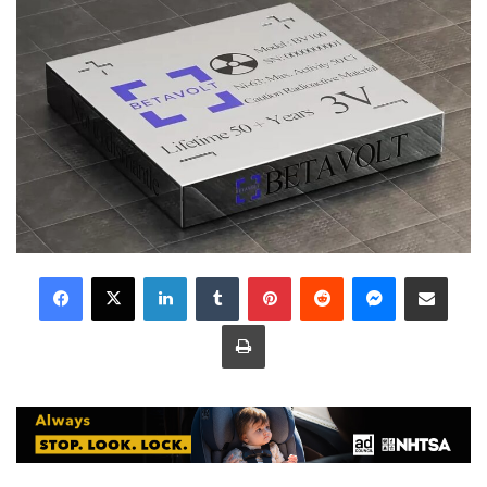
LinkedIn
Tumblr
Pinterest
Reddit
Messenger
Share via Email
Print