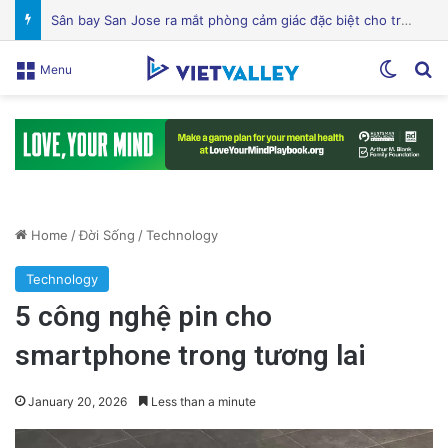
Mỹ lên án Trung Quốc lợi dụng vấn đề môi trường để tăng cường yêu sách Biển Đông
Switch
Se
Menu
Home
/
Đời Sống
/
Technology
Technology
5 công nghệ pin cho
smartphone trong tương lai
January 20, 2026
Less than a minute