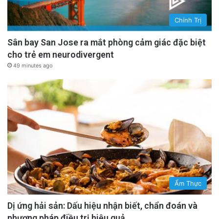
Chính Trị
Sân bay San Jose ra mắt phòng cảm giác đặc biệt
cho trẻ em neurodivergent
49 minutes ago
Ẩm Thực
Dị ứng hải sản: Dấu hiệu nhận biết, chẩn đoán và
phương pháp điều trị hiệu quả