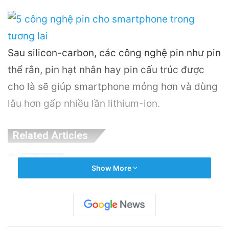
Sau silicon-carbon, các công nghệ pin như pin
thể rắn, pin hạt nhân hay pin cấu trúc được
cho là sẽ giúp smartphone mỏng hơn và dùng
lâu hơn gấp nhiều lần lithium-ion.
Related Articles
OpenAI Tạm Dừng Mô Hình AI Mới Do Lo
Show More
Ngại Về An Ninh Mạng
20 hours ago
Nguyên Nhân Gây Nổ Tên Lửa Trên Bệ