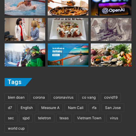
Tags
bien doan
corona
coronavirus
co vang
covid19
d7
English
Measure A
Nam Cali
rfa
San Jose
sec
sjpd
teletron
texas
Vietnam Town
virus
world cup