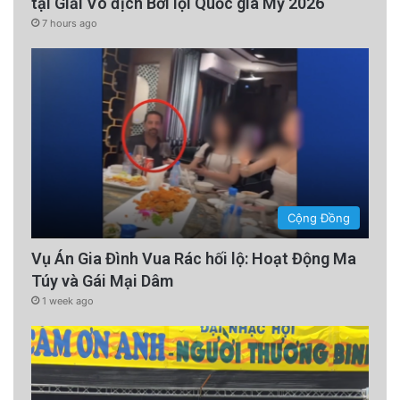
tại Giải Vô địch Bơi lội Quốc gia Mỹ 2026
7 hours ago
Cộng Đồng
Vụ Án Gia Đình Vua Rác hối lộ: Hoạt Động Ma
Túy và Gái Mại Dâm
1 week ago