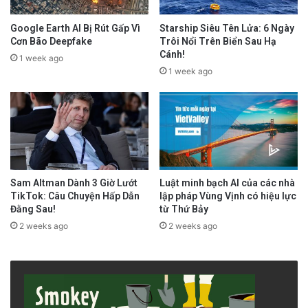
Google Earth AI Bị Rút Gấp Vì
Starship Siêu Tên Lửa: 6 Ngày
Cơn Bão Deepfake
Trôi Nổi Trên Biển Sau Hạ
Cánh!
1 week ago
1 week ago
Sam Altman Dành 3 Giờ Lướt
Luật minh bạch AI của các nhà
TikTok: Câu Chuyện Hấp Dẫn
lập pháp Vùng Vịnh có hiệu lực
Đằng Sau!
từ Thứ Bảy
2 weeks ago
2 weeks ago