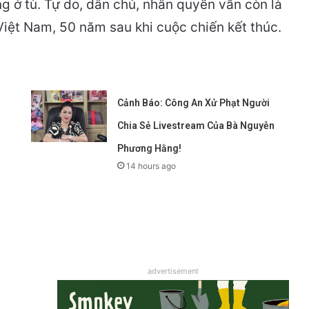
ng ở tù. Tự do, dân chủ, nhân quyền vẫn còn là
Việt Nam, 50 năm sau khi cuộc chiến kết thúc.
Cảnh Báo: Công An Xử Phạt Người
Chia Sẻ Livestream Của Bà Nguyễn
Phương Hằng!
14 hours ago
advertisement