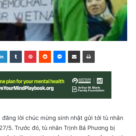
LinkedIn
Tumblr
Pinterest
Reddit
Messenger
Share via Email
Print
 đăng lời chúc mừng sinh nhật gửi tới tù nhân
/5. Trước đó, tù nhân Trịnh Bá Phương bị