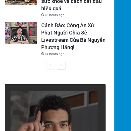
sức khỏe và cách bắt đầu
hiệu quả
13 hours ago
Cảnh Báo: Công An Xử
Phạt Người Chia Sẻ
Livestream Của Bà Nguyễn
Phương Hằng!
14 hours ago
Previous
Next
page
page