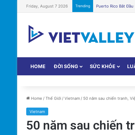
Friday, August 7 2026
Trending
Quỹ Đất Silicon Val
HOME
ĐỜI SỐNG
SỨC KHỎE
LU
Home
/
Thế Giới
/
Vietnam
/
50 năm sau chiến tranh, Vi
Vietnam
50 năm sau chiến tr