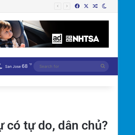
Facebook
X
Random Article
Switch skin
℉
68
Search
San Jose
for
ự có tự do, dân chủ?