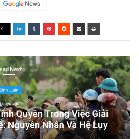
LinkedIn
Tumblr
Pinterest
Reddit
Share via Email
Print
X
ead Next
Bình Luận
2 days ago
nh Quyền Trong Việc Giải
ệ: Nguyên Nhân Và Hệ Lụy