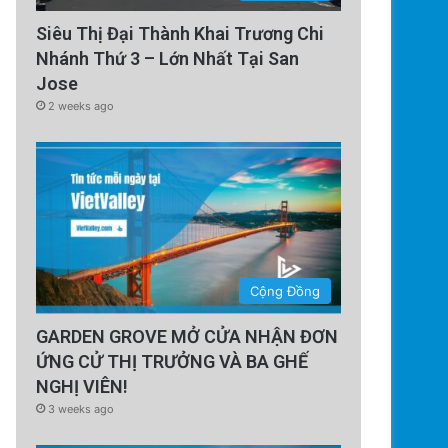
Siêu Thị Đại Thành Khai Trương Chi
Nhánh Thứ 3 – Lớn Nhất Tại San
Jose
2 weeks ago
Cộng Đồng
GARDEN GROVE MỞ CỬA NHẬN ĐƠN
ỨNG CỬ THỊ TRƯỞNG VÀ BA GHẾ
NGHỊ VIÊN!
3 weeks ago