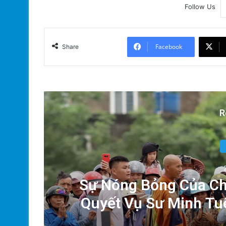
Follow Us
Facebook
Share
R
ười
Sự Nóng Bỏng Của Chí
!
Quyết Vụ Sư Minh Tu