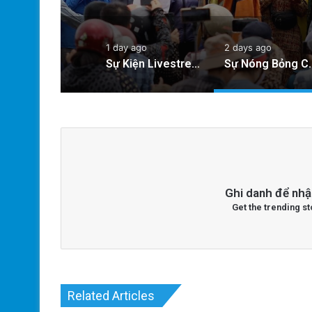
1 day ago
2 days ago
Sự Kiện Livestream Gây Chấn Động: 3 Triệu Người Theo Dõi Nguyễn Phương Hằng Tại Việt Nam!
Sự Nóng Bỏng Của Chính Quyền Trong V
Ghi danh để nhậ
Get the trending st
Related Articles