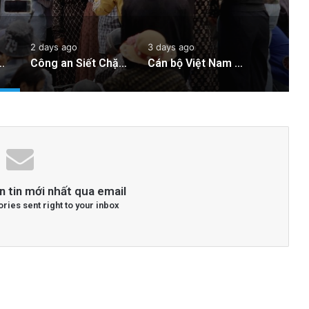
2 days ago
3 days ago
iệc Giải Quyết Vụ Sư Minh Tuệ: Nguyên Nhân Và Hệ Lụy
Công an Siết Chặt Quản Lý Người Dùng Mạng Xã Hội: Nhận Diện ‘Phản Động’ Theo Quan Điểm Đảng Cộng Sản Việt Nam
Cán bộ Việt Nam bị tố cáo tấn công tình dục hai nữ phục vụ tại New Zealand trước chuyến thăm của Thủ tướng Chính
n tin mới nhất qua email
ories sent right to your inbox