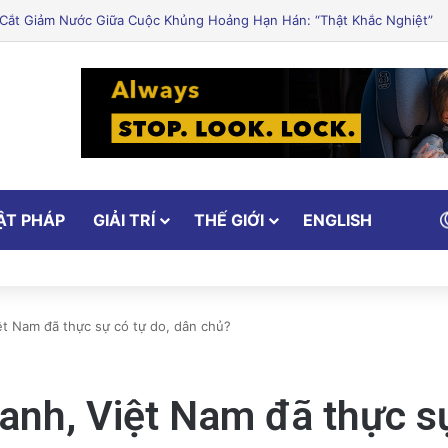
ley Khởi Động Nâng Cấp Căn Hộ Cũ Kỹ Thuật Hiện Đại
ẬT PHÁP
GIẢI TRÍ
THẾ GIỚI
ENGLISH
ệt Nam đã thực sự có tự do, dân chủ?
anh, Việt Nam đã thực s