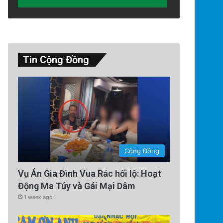
Tin Cộng Đồng
Thế Giới
Cộng Đồng
2 days ago
Vụ Án Gia Đình Vua Rác hối lộ: Hoạt
Công an Siết Chặt Quản Lý N
Động Ma Túy và Gái Mại Dâm
Hội: Nhận Diện ‘Phản Động’
1 week ago
Đảng Cộng Sản Vi