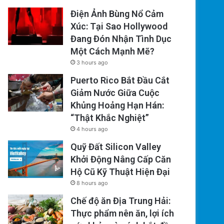
Điện Ảnh Bùng Nổ Cảm
Xúc: Tại Sao Hollywood
Đang Đón Nhận Tình Dục
Một Cách Mạnh Mẽ?
3 hours ago
Puerto Rico Bắt Đầu Cắt
Giảm Nước Giữa Cuộc
Khủng Hoảng Hạn Hán:
“Thật Khắc Nghiệt”
4 hours ago
Quỹ Đất Silicon Valley
Khởi Động Nâng Cấp Căn
Hộ Cũ Kỹ Thuật Hiện Đại
8 hours ago
Chế độ ăn Địa Trung Hải:
Thực phẩm nên ăn, lợi ích