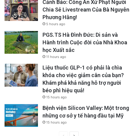
Cảnh Báo: Công An Xử Phạt Người
Chia Sẻ Livestream Của Bà Nguyễn
Phương Hằng!
5 hours ago
PGS.TS Hà Đình Đức: Di sản và
Hành trình Cuộc đời của Nhà Khoa
học Xuất sắc
11 hours ago
Liệu thuốc GLP-1 có phải là chìa
khóa cho việc giảm cân của bạn?
Khám phá khả năng hỗ trợ người
béo phì hiệu quả!
15 hours ago
Bệnh viện Silicon Valley: Một trong
những cơ sở y tế hàng đầu tại Mỹ
15 hours ago
Previous
Next