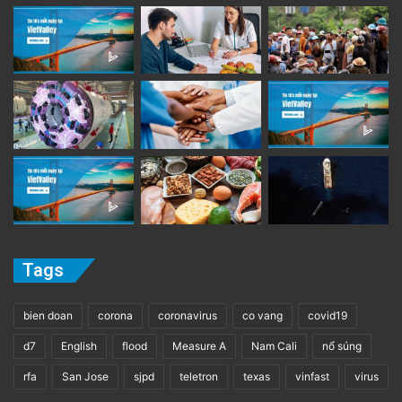
Tags
bien doan
corona
coronavirus
co vang
covid19
d7
English
flood
Measure A
Nam Cali
nổ súng
rfa
San Jose
sjpd
teletron
texas
vinfast
virus