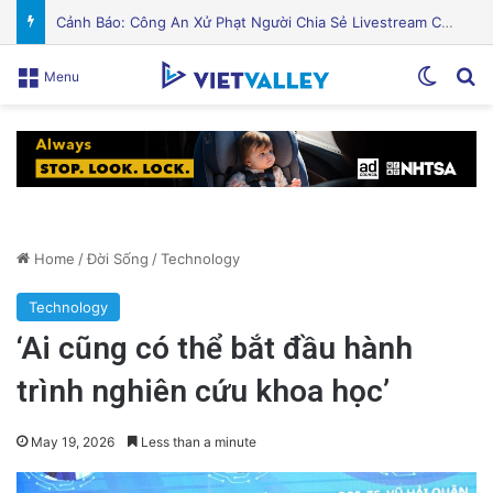
PGS.TS Hà Đình Đức: Di sản và Hành trình Cuộc đời của Nhà Khoa học Xuất sắc
Switch
Se
Menu
Home
/
Đời Sống
/
Technology
Technology
‘Ai cũng có thể bắt đầu hành
trình nghiên cứu khoa học’
May 19, 2026
Less than a minute