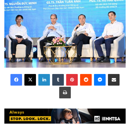
LinkedIn
Tumblr
Pinterest
Reddit
Messenger
Share via Email
Print