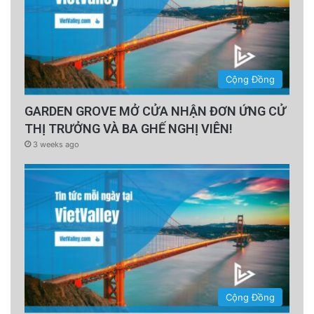
Cộng Đồng
GARDEN GROVE MỞ CỬA NHẬN ĐƠN ỨNG CỬ
THỊ TRƯỞNG VÀ BA GHẾ NGHỊ VIÊN!
3 weeks ago
Cộng Đồng