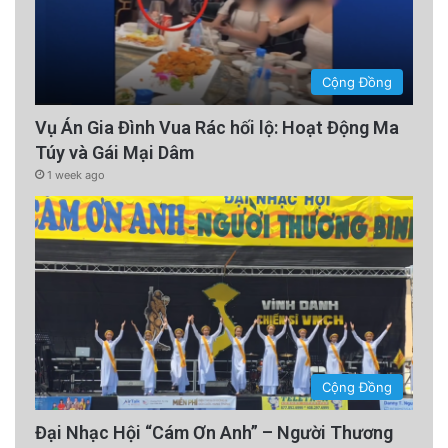
Cộng Đồng
Vụ Án Gia Đình Vua Rác hối lộ: Hoạt Động Ma
Túy và Gái Mại Dâm
1 week ago
Cộng Đồng
Đại Nhạc Hội “Cám Ơn Anh” – Người Thương