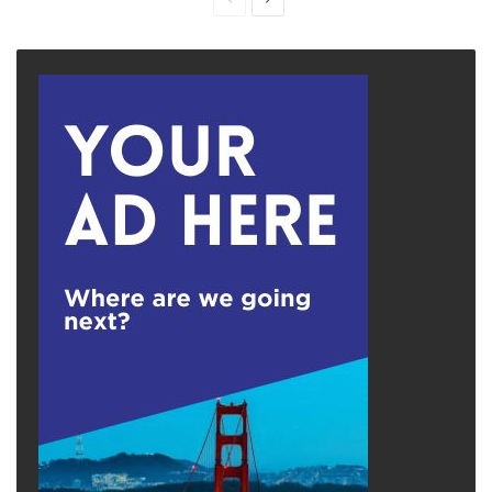
page
page