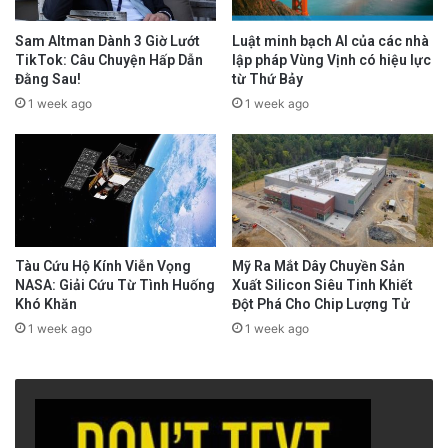
Sam Altman Dành 3 Giờ Lướt
Luật minh bạch AI của các nhà
TikTok: Câu Chuyện Hấp Dẫn
lập pháp Vùng Vịnh có hiệu lực
Đằng Sau!
từ Thứ Bảy
1 week ago
1 week ago
Tàu Cứu Hộ Kính Viễn Vọng
Mỹ Ra Mắt Dây Chuyền Sản
NASA: Giải Cứu Từ Tình Huống
Xuất Silicon Siêu Tinh Khiết
Khó Khăn
Đột Phá Cho Chip Lượng Tử
1 week ago
1 week ago