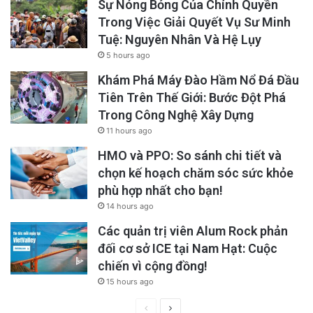
Sự Nóng Bỏng Của Chính Quyền
Trong Việc Giải Quyết Vụ Sư Minh
Tuệ: Nguyên Nhân Và Hệ Lụy
5 hours ago
Khám Phá Máy Đào Hầm Nổ Đá Đầu
Tiên Trên Thế Giới: Bước Đột Phá
Trong Công Nghệ Xây Dựng
11 hours ago
HMO và PPO: So sánh chi tiết và
chọn kế hoạch chăm sóc sức khỏe
phù hợp nhất cho bạn!
14 hours ago
Các quản trị viên Alum Rock phản
đối cơ sở ICE tại Nam Hạt: Cuộc
chiến vì cộng đồng!
15 hours ago
Previous
Next