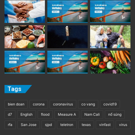
Tags
bien doan
corona
coronavirus
co vang
covid19
d7
English
flood
Measure A
Nam Cali
nổ súng
rfa
San Jose
sjpd
teletron
texas
vinfast
virus