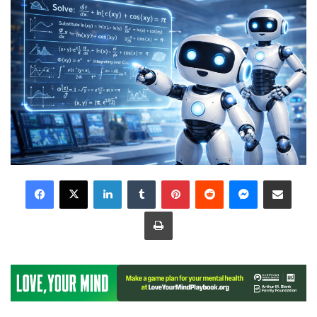
LinkedIn
Tumblr
Pinterest
Reddit
Messenger
Share via Email
Print