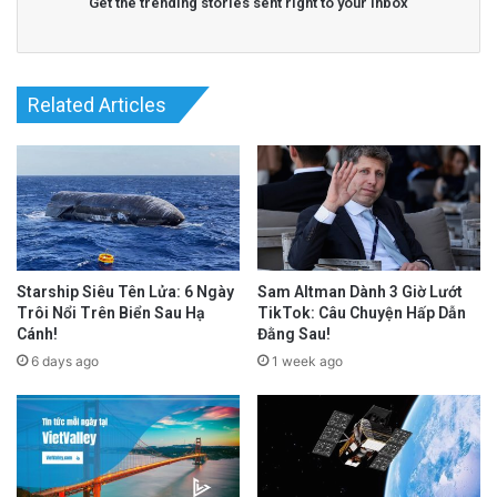
Get the trending stories sent right to your inbox
Related Articles
Starship Siêu Tên Lửa: 6 Ngày
Sam Altman Dành 3 Giờ Lướt
Trôi Nổi Trên Biển Sau Hạ
TikTok: Câu Chuyện Hấp Dẫn
Cánh!
Đằng Sau!
6 days ago
1 week ago