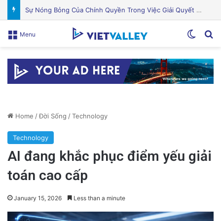
Khám Phá Máy Đào Hầm Nổ Đá Đầu Tiên Trên Thế Giới: Bước Đột Phá Trong Công Nghệ Xây Dựng
Switch
Se
Menu
Home
/
Đời Sống
/
Technology
Technology
AI đang khắc phục điểm yếu giải
toán cao cấp
January 15, 2026
Less than a minute