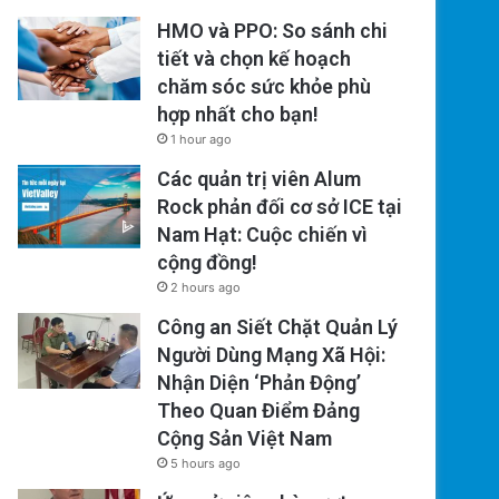
HMO và PPO: So sánh chi
tiết và chọn kế hoạch
chăm sóc sức khỏe phù
hợp nhất cho bạn!
1 hour ago
Các quản trị viên Alum
Rock phản đối cơ sở ICE tại
Nam Hạt: Cuộc chiến vì
cộng đồng!
2 hours ago
Công an Siết Chặt Quản Lý
Người Dùng Mạng Xã Hội:
Nhận Diện ‘Phản Động’
Theo Quan Điểm Đảng
Cộng Sản Việt Nam
5 hours ago