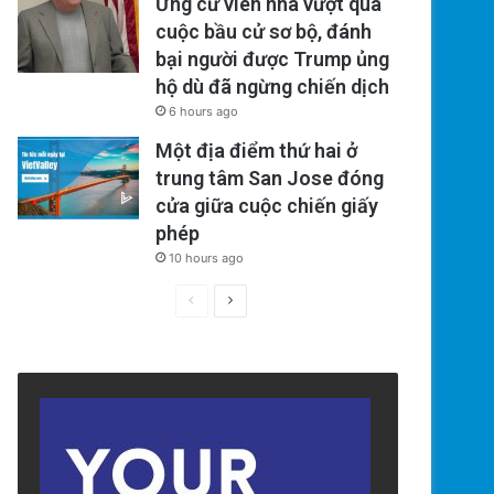
Ứng cử viên nhà vượt qua
cuộc bầu cử sơ bộ, đánh
bại người được Trump ủng
hộ dù đã ngừng chiến dịch
6 hours ago
Một địa điểm thứ hai ở
trung tâm San Jose đóng
cửa giữa cuộc chiến giấy
phép
10 hours ago
Previous
Next
page
page