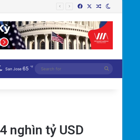
Facebook
X
Random Article
Switch skin
Công an Siết Chặt Quản Lý Người Dùng Mạng Xã Hội: Nhận Diện ‘Phản Động’ Theo Quan Điểm Đảng Cộng Sản Việt Nam
℉
65
Search
San Jose
for
,4 nghìn tỷ USD