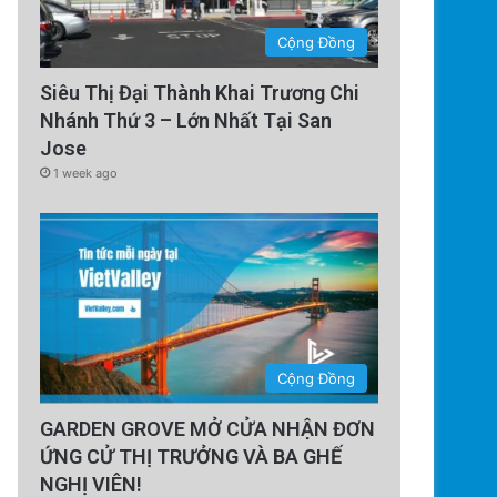
Cộng Đồng
Siêu Thị Đại Thành Khai Trương Chi
Nhánh Thứ 3 – Lớn Nhất Tại San
Jose
1 week ago
Cộng Đồng
GARDEN GROVE MỞ CỬA NHẬN ĐƠN
ỨNG CỬ THỊ TRƯỞNG VÀ BA GHẾ
NGHỊ VIÊN!