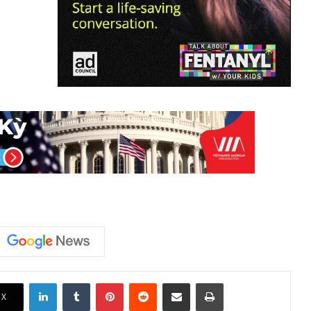
LinkedIn
Tumblr
Pinterest
Reddit
Share via Email
Print
X