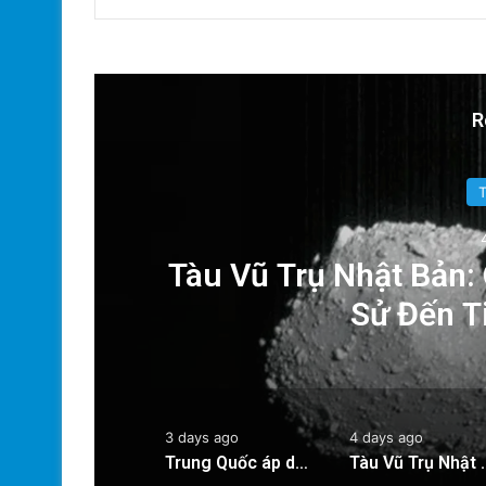
R
ăn
Tàu Vũ Trụ Nhật Bản:
Sử Đến T
3 days ago
4 days ago
Trung Quốc áp dụng công nghệ lượng tử để ngăn chặn tình trạng mất điện diện rộng
Tàu Vũ Trụ Nhật Bản: Chuyến