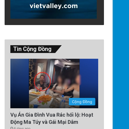
Tin Cộng Đồng
Technology
5 days ago
Google Earth AI Bị Rút Gấp Vì
Cộng Đồng
Vụ Án Gia Đình Vua Rác hối lộ: Hoạt
Động Ma Túy và Gái Mại Dâm
6 days ago