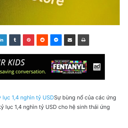
LinkedIn
Tumblr
Pinterest
Reddit
Messenger
Share via Email
Print
Sự bùng nổ của các ứng
 lục 1,4 nghìn tỷ USD cho hệ sinh thái ứng