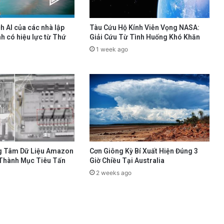
h AI của các nhà lập
Tàu Cứu Hộ Kính Viễn Vọng NASA:
h có hiệu lực từ Thứ
Giải Cứu Từ Tình Huống Khó Khăn
1 week ago
g Tâm Dữ Liệu Amazon
Cơn Giông Kỳ Bí Xuất Hiện Đúng 3
 Thành Mục Tiêu Tấn
Giờ Chiều Tại Australia
2 weeks ago