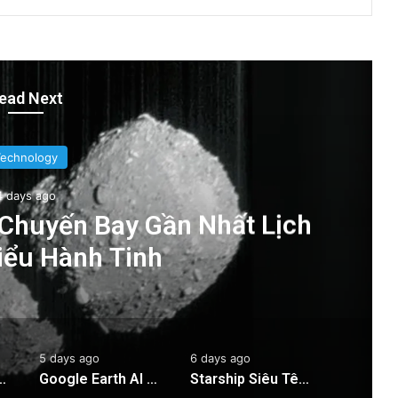
ead Next
Technology
4 days ago
 Chuyến Bay Gần Nhất Lịch
iểu Hành Tinh
5 days ago
6 days ago
 Bay Gần Nhất Lịch Sử Đến Tiểu Hành Tinh
Google Earth AI Bị Rút Gấp Vì Cơn Bão Deepfake
Starship Siêu Tên Lửa: 6 Ngày Trôi Nổi Trên Biển Sau Hạ Cánh!