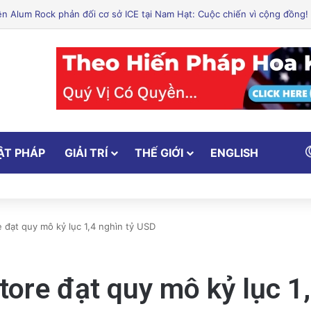
ẬT PHÁP
GIẢI TRÍ
THẾ GIỚI
ENGLISH
e đạt quy mô kỷ lục 1,4 nghìn tỷ USD
tore đạt quy mô kỷ lục 1