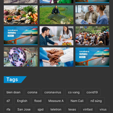
Tags
bien doan
corona
coronavirus
co vang
covid19
d7
English
flood
Measure A
Nam Cali
nổ súng
rfa
San Jose
sjpd
teletron
texas
vinfast
virus