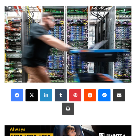
LinkedIn
Tumblr
Pinterest
Reddit
Messenger
Share via Email
Print