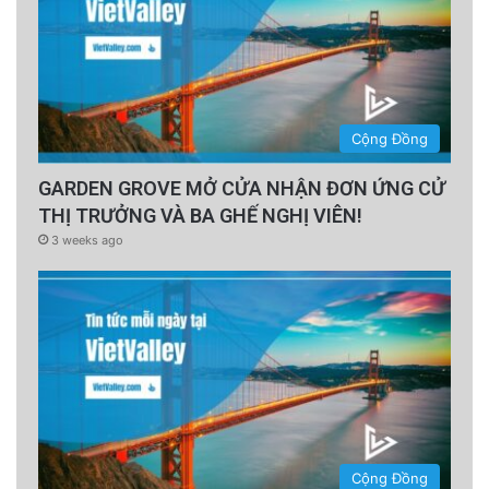
Cộng Đồng
GARDEN GROVE MỞ CỬA NHẬN ĐƠN ỨNG CỬ
THỊ TRƯỞNG VÀ BA GHẾ NGHỊ VIÊN!
3 weeks ago
Cộng Đồng