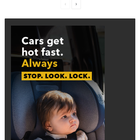
Previous
Next
page
page