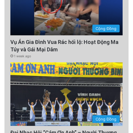
Cộng Đồng
Vụ Án Gia Đình Vua Rác hối lộ: Hoạt Động Ma
Túy và Gái Mại Dâm
1 week ago
Cộng Đồng
Đại Nhạc Hội “Cám Ơn Anh” – Người Thương