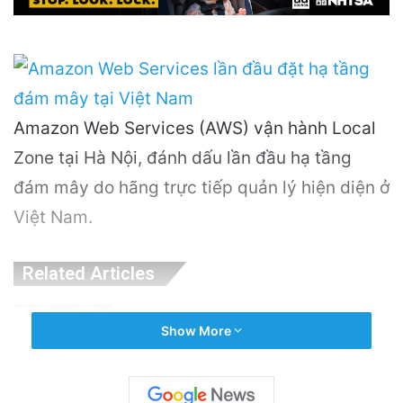
Amazon Web Services (AWS) vận hành Local
Zone tại Hà Nội, đánh dấu lần đầu hạ tầng
đám mây do hãng trực tiếp quản lý hiện diện ở
Việt Nam.
Related Articles
Nguyên Nhân Gây Nổ Tên Lửa Trên Bệ
Show More
Phóng: Hé Lộ Từ Blue Origin
5 hours ago