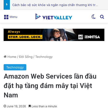
Điện Ảnh Bùng Nổ Cảm Xúc: Tại Sao Hollywood Đang Đón Nhận Tình Dục Một Cách Mạnh Mẽ?
Switch
Se
Menu
Home
/
Đời Sống
/
Technology
Technology
Amazon Web Services lần đầu
đặt hạ tầng đám mây tại Việt
Nam
June 19, 2026
Less than a minute