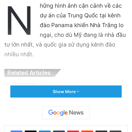
N
hững hình ảnh cận cảnh về các
dự án của Trung Quốc tại kênh
đào Panama khiến Nhà Trắng lo
ngại, cho dù Mỹ đang là nhà đầu
tư lớn nhất, và quốc gia sử dụng kênh đào
nhiều nhất.
Related Articles
Sự Nóng Bỏng Của Chính Quyền Trong Việc
Show More
Giải Quyết Vụ Sư Minh Tuệ: Nguyên Nhân Và
Hệ Lụy
2 hours ago
Công an Siết Chặt Quản Lý Người Dùng Mạng
LinkedIn
Tumblr
Pinterest
Reddit
Share via Email
Print