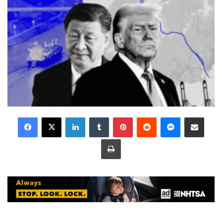
LinkedIn
Tumblr
Pinterest
Reddit
Messenger
Share via Email
Print