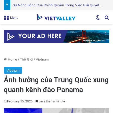
Khám Phá Máy Đào Hầm Nổ Đá Đầu Tiên Trên Thế Giới: Bước Đột Phá Trong Công Nghệ Xây Dựng
Switch
Se
Menu
Home
/
Thế Giới
/
Vietnam
Vietnam
Ảnh hưởng của Trung Quốc xung
quanh kênh đào Panama
February 15, 2025
Less than a minute