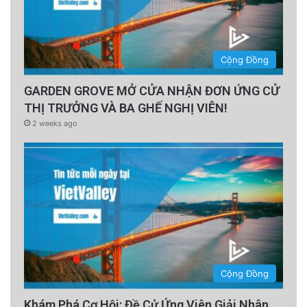
Cộng Đồng
GARDEN GROVE MỞ CỬA NHẬN ĐƠN ỨNG CỬ
THỊ TRƯỞNG VÀ BA GHẾ NGHỊ VIÊN!
2 weeks ago
Cộng Đồng
Khám Phá Cơ Hội: Đề Cử Ứng Viên Giải Nhân