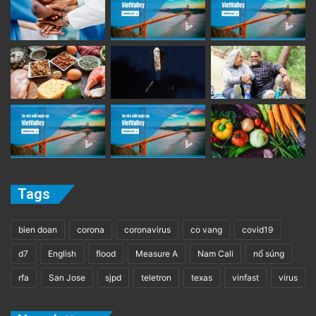
Tags
bien doan
corona
coronavirus
co vang
covid19
d7
English
flood
Measure A
Nam Cali
nổ súng
rfa
San Jose
sjpd
teletron
texas
vinfast
virus