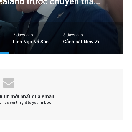
Zealand trước chuyến thăm
 tướng Chính
2 days ago
3 days ago
Cán bộ Việt Nam bị tố cáo tấn công tình dục hai nữ phục vụ tại New Zealand trước chuyến thăm của Thủ tướng Chính
Lính Nga Nổ Súng Giết Đồng Đội và Tấn Công Dân Thường Tại Crimea
Cảnh sát New Zealand bày tỏ lo ngại về hành động của hai quan chức Việt Nam
n tin mới nhất qua email
ories sent right to your inbox