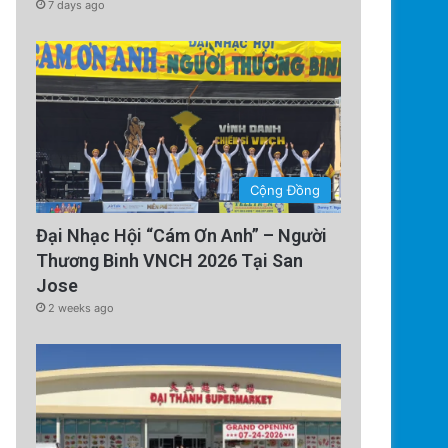
Thường Tại Cri
7 days ago
Cộng Đồng
Đại Nhạc Hội “Cám Ơn Anh” – Người
Thương Binh VNCH 2026 Tại San
Jose
2 weeks ago