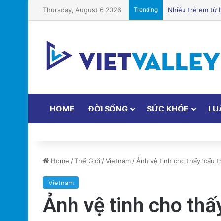
Thursday, August 6 2026
Trending
Chuyên Gia Dinh
HOME
ĐỜI SỐNG
SỨC KHỎE
LU
Home
/
Thế Giới
/
Vietnam
/
Ảnh vệ tinh cho thấy ‘cấu t
Vietnam
Ảnh vệ tinh cho thấ