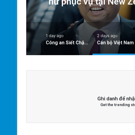
nữ phục vụ tại New 
của Thủ
1 day ago
2 days ago
Công an Siết Chặt Quản Lý Người Dùng Mạng Xã Hội: Nhận Diện ‘Phản Động’ Theo Quan Điểm Đảng Cộng Sản Việt Nam
Ghi danh để nhậ
Get the trending st