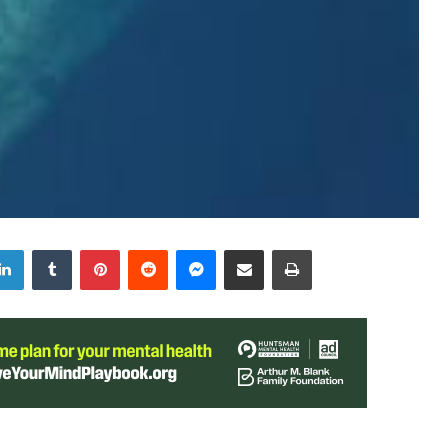
LinkedIn
Tumblr
Pinterest
Reddit
Messenger
Share via Email
Print