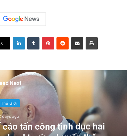
LinkedIn
Tumblr
Pinterest
Reddit
Share via Email
Print
X
ead Next
Thế Giới
2 days ago
 cáo tấn công tình dục hai