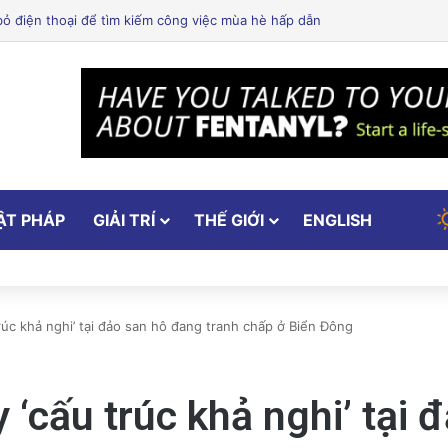
 Dưỡng: Hỗ Trợ Bạn Ăn Uống Lành Mạnh, Thay Đổi Lối Sống và Quản Lý 
ẬT PHÁP
GIẢI TRÍ
THẾ GIỚI
ENGLISH
rúc khả nghi’ tại đảo san hô đang tranh chấp ở Biển Đông
y ‘cấu trúc khả nghi’ tại