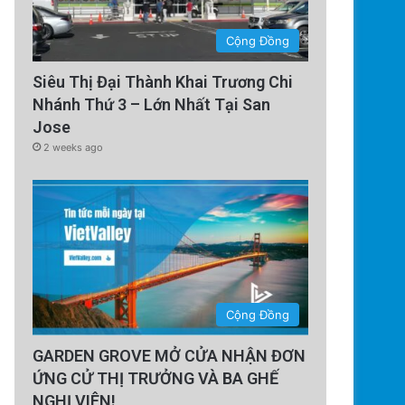
Cộng Đồng
Siêu Thị Đại Thành Khai Trương Chi
Nhánh Thứ 3 – Lớn Nhất Tại San
Jose
2 weeks ago
Cộng Đồng
GARDEN GROVE MỞ CỬA NHẬN ĐƠN
ỨNG CỬ THỊ TRƯỞNG VÀ BA GHẾ
NGHỊ VIÊN!