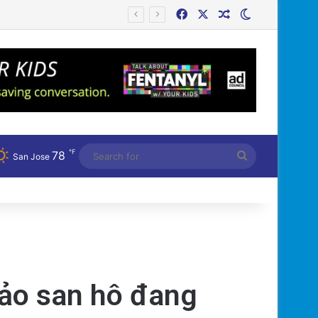
Facebook
X
Random Article
Switch skin
Bệnh Tật
℉
78
Search
San Jose
for
 đảo san hô đang