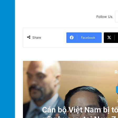
Follow Us
Facebook
Share
R
Xã
Cán bộ Việt Nam bị tố