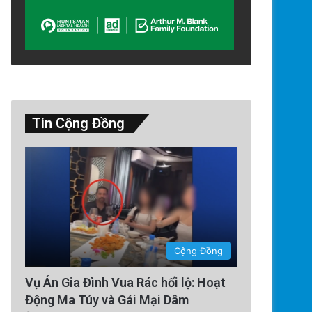
Tin Cộng Đồng
Thế Giới
Cộng Đồng
2 days ago
Vụ Án Gia Đình Vua Rác hối lộ: Hoạt
Lính Nga Nổ Súng Giết Đồng Độ
Động Ma Túy và Gái Mại Dâm