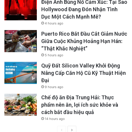
Điện Ảnh Bùng Nổ Cảm Xúc: Tại Sao
Hollywood Đang Đón Nhận Tình
Dục Một Cách Mạnh Mẽ?
4 hours ago
Puerto Rico Bắt Đầu Cắt Giảm Nước
Giữa Cuộc Khủng Hoảng Hạn Hán:
“Thật Khắc Nghiệt”
5 hours ago
Quỹ Đất Silicon Valley Khởi Động
Nâng Cấp Căn Hộ Cũ Kỹ Thuật Hiện
Đại
9 hours ago
Chế độ ăn Địa Trung Hải: Thực
phẩm nên ăn, lợi ích sức khỏe và
cách bắt đầu hiệu quả
14 hours ago
Previous
Next