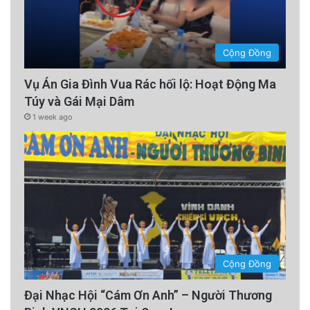
Cộng Đồng
Vụ Án Gia Đình Vua Rác hối lộ: Hoạt Động Ma
Túy và Gái Mại Dâm
1 week ago
Cộng Đồng
Đại Nhạc Hội “Cám Ơn Anh” – Người Thương