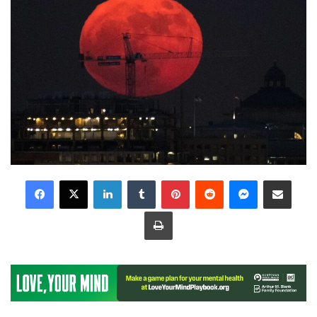
LinkedIn
Tumblr
Pinterest
Reddit
Messenger
Share via Email
Print