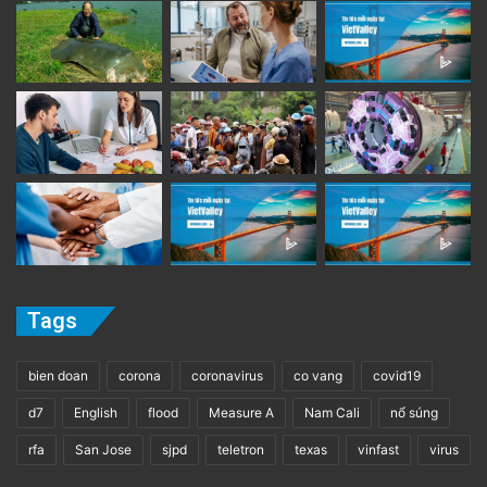
Tags
bien doan
corona
coronavirus
co vang
covid19
d7
English
flood
Measure A
Nam Cali
nổ súng
rfa
San Jose
sjpd
teletron
texas
vinfast
virus