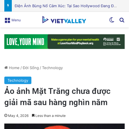
Puerto Rico Bắt Đầu Cắt Giảm Nước Giữa Cuộc Khủng Hoảng Hạn Hán: “Thật Khắc Nghiệt”
Switch
Se
Menu
Home
/
Đời Sống
/
Technology
Technology
Ảo ảnh Mặt Trăng chưa được
giải mã sau hàng nghìn năm
May 4, 2026
Less than a minute