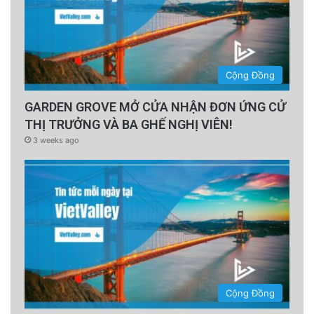
Cộng Đồng
GARDEN GROVE MỞ CỬA NHẬN ĐƠN ỨNG CỬ
THỊ TRƯỞNG VÀ BA GHẾ NGHỊ VIÊN!
3 weeks ago
Cộng Đồng