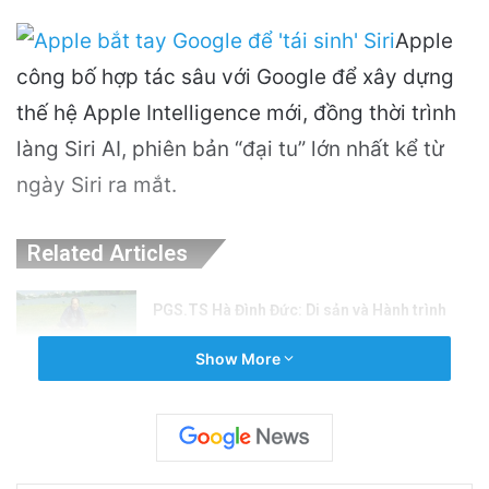
Apple
công bố hợp tác sâu với Google để xây dựng
thế hệ Apple Intelligence mới, đồng thời trình
làng Siri AI, phiên bản “đại tu” lớn nhất kể từ
ngày Siri ra mắt.
Related Articles
PGS.TS Hà Đình Đức: Di sản và Hành trình
Cuộc đời của Nhà Khoa học Xuất sắc
Show More
23 hours ago
Khám Phá Máy Đào Hầm Nổ Đá Đầu Tiên
Trên Thế Giới: Bước Đột Phá Trong Công