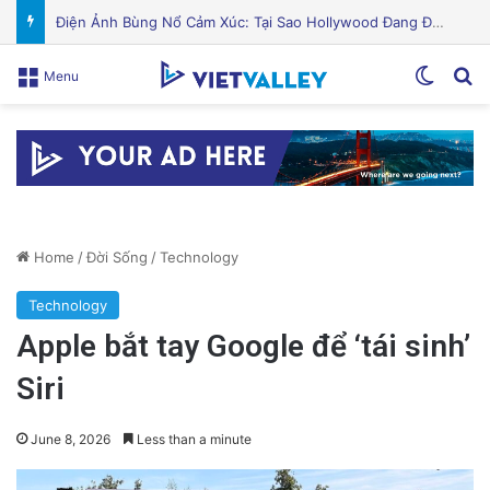
Puerto Rico Bắt Đầu Cắt Giảm Nước Giữa Cuộc Khủng Hoảng Hạn Hán: “Thật Khắc Nghiệt”
Switch
Se
Menu
Home
/
Đời Sống
/
Technology
Technology
Apple bắt tay Google để ‘tái sinh’
Siri
June 8, 2026
Less than a minute