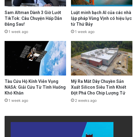
Sam Altman Dành 3 Giờ Lướt
Luật minh bạch AI của các nhà
TikTok: Câu Chuyện Hấp Dẫn
lập pháp Vùng Vịnh có hiệu lực
Đằng Sau!
từ Thứ Bảy
1 week ago
1 week ago
Tàu Cứu Hộ Kính Viễn Vọng
Mỹ Ra Mắt Dây Chuyền Sản
NASA: Giải Cứu Từ Tình Huống
Xuất Silicon Siêu Tinh Khiết
Khó Khăn
Đột Phá Cho Chip Lượng Tử
1 week ago
2 weeks ago