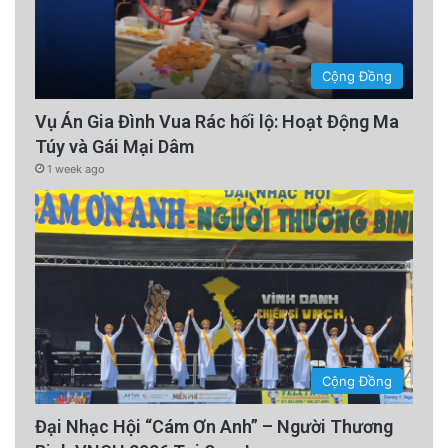
Cộng Đồng
Vụ Án Gia Đình Vua Rác hối lộ: Hoạt Động Ma
Túy và Gái Mại Dâm
1 week ago
Cộng Đồng
Đại Nhạc Hội “Cám Ơn Anh” – Người Thương