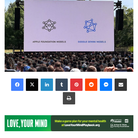
LinkedIn
Tumblr
Pinterest
Reddit
Messenger
Share via Email
Print