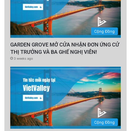
Cộng Đồng
GARDEN GROVE MỞ CỬA NHẬN ĐƠN ỨNG CỬ
THỊ TRƯỞNG VÀ BA GHẾ NGHỊ VIÊN!
3 weeks ago
Cộng Đồng