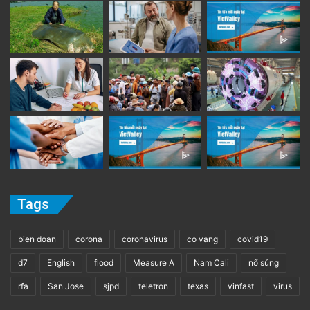
Tags
bien doan
corona
coronavirus
co vang
covid19
d7
English
flood
Measure A
Nam Cali
nổ súng
rfa
San Jose
sjpd
teletron
texas
vinfast
virus