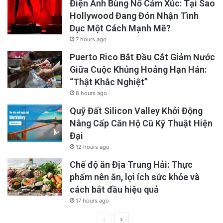
Điện Ảnh Bùng Nổ Cảm Xúc: Tại Sao
Hollywood Đang Đón Nhận Tình
Dục Một Cách Mạnh Mẽ?
7 hours ago
Puerto Rico Bắt Đầu Cắt Giảm Nước
Giữa Cuộc Khủng Hoảng Hạn Hán:
“Thật Khắc Nghiệt”
8 hours ago
Quỹ Đất Silicon Valley Khởi Động
Nâng Cấp Căn Hộ Cũ Kỹ Thuật Hiện
Đại
12 hours ago
Chế độ ăn Địa Trung Hải: Thực
phẩm nên ăn, lợi ích sức khỏe và
cách bắt đầu hiệu quả
17 hours ago
Previous
Next