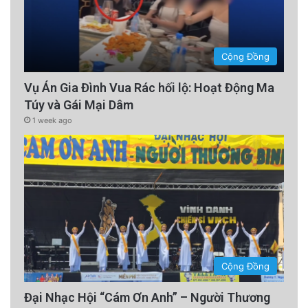
Cộng Đồng
Vụ Án Gia Đình Vua Rác hối lộ: Hoạt Động Ma
Túy và Gái Mại Dâm
1 week ago
Cộng Đồng
Đại Nhạc Hội “Cám Ơn Anh” – Người Thương