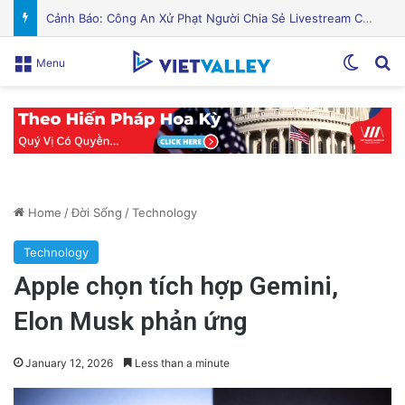
PGS.TS Hà Đình Đức: Di sản và Hành trình Cuộc đời của Nhà Khoa học Xuất sắc
Switch
Se
Menu
Home
/
Đời Sống
/
Technology
Technology
Apple chọn tích hợp Gemini,
Elon Musk phản ứng
January 12, 2026
Less than a minute