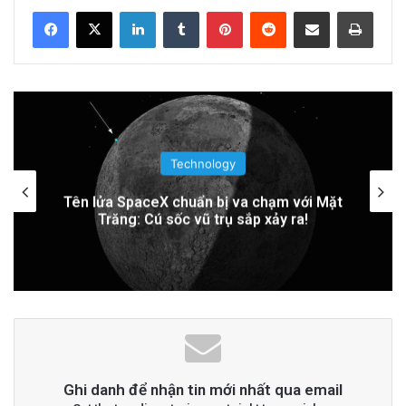
Related Articles
LinkedIn
Tumblr
Pinterest
Reddit
Share via Email
Print
PGS.TS Hà Đình Đức: Di sản và Hành trình
Cuộc đời của Nhà Khoa học Xuất sắc
11 hours ago
Khám Phá Máy Đào Hầm Nổ Đá Đầu Tiên
Technology
Trên Thế Giới: Bước Đột Phá Trong Công
Trung Quốc áp dụng công nghệ lượng tử
để ngăn chặn tình trạng mất điện diện
Nghệ Xây Dựng
rộng
1 day ago
Đọc thêm
Read More
advertisement
Ghi danh để nhận tin mới nhất qua email