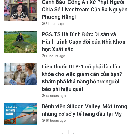
Cảnh Báo: Công An Xử Phạt Người
Chia Sẻ Livestream Của Bà Nguyễn
Phương Hằng!
5 hours ago
PGS.TS Hà Đình Đức: Di sản và
Hành trình Cuộc đời của Nhà Khoa
học Xuất sắc
11 hours ago
Liệu thuốc GLP-1 có phải là chìa
khóa cho việc giảm cân của bạn?
Khám phá khả năng hỗ trợ người
béo phì hiệu quả!
14 hours ago
Bệnh viện Silicon Valley: Một trong
những cơ sở y tế hàng đầu tại Mỹ
15 hours ago
Previous
Next