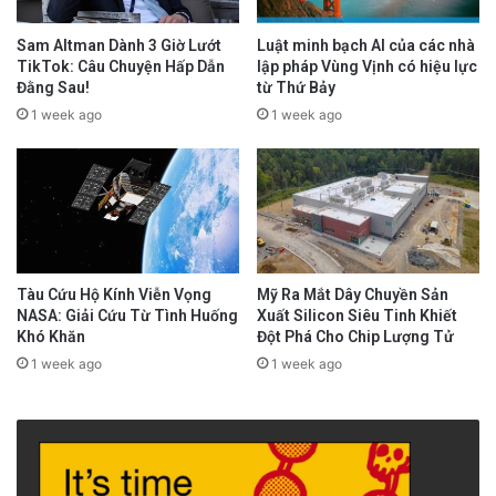
Sam Altman Dành 3 Giờ Lướt
Luật minh bạch AI của các nhà
TikTok: Câu Chuyện Hấp Dẫn
lập pháp Vùng Vịnh có hiệu lực
Đằng Sau!
từ Thứ Bảy
1 week ago
1 week ago
Tàu Cứu Hộ Kính Viễn Vọng
Mỹ Ra Mắt Dây Chuyền Sản
NASA: Giải Cứu Từ Tình Huống
Xuất Silicon Siêu Tinh Khiết
Khó Khăn
Đột Phá Cho Chip Lượng Tử
1 week ago
1 week ago