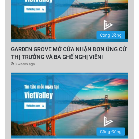
Cộng Đồng
GARDEN GROVE MỞ CỬA NHẬN ĐƠN ỨNG CỬ
THỊ TRƯỞNG VÀ BA GHẾ NGHỊ VIÊN!
3 weeks ago
Cộng Đồng