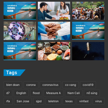
Tags
bien doan
corona
coronavirus
co vang
covid19
d7
English
flood
Measure A
Nam Cali
nổ súng
rfa
San Jose
sjpd
teletron
texas
vinfast
virus