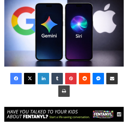
LinkedIn
Tumblr
Pinterest
Reddit
Messenger
Share via Email
Print