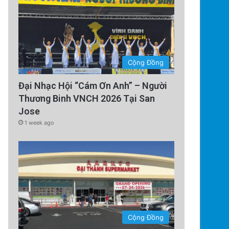
Cộng Đồng
Đại Nhạc Hội “Cám Ơn Anh” – Người
Technology
Thương Binh VNCH 2026 Tại San
4 days ago
Jose
Tàu Vũ Trụ Nhật Bản: Chuyến 
1 week ago
Sử Đến Tiểu Hành
Cộng Đồng