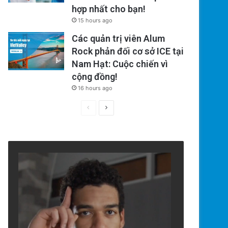
hợp nhất cho bạn!
15 hours ago
Các quản trị viên Alum
Rock phản đối cơ sở ICE tại
Nam Hạt: Cuộc chiến vì
cộng đồng!
16 hours ago
Previous
Next
page
page