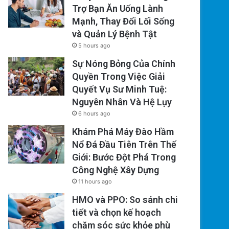
Trợ Bạn Ăn Uống Lành
Mạnh, Thay Đổi Lối Sống
và Quản Lý Bệnh Tật
5 hours ago
Sự Nóng Bỏng Của Chính
Quyền Trong Việc Giải
Quyết Vụ Sư Minh Tuệ:
Nguyên Nhân Và Hệ Lụy
6 hours ago
Khám Phá Máy Đào Hầm
Nổ Đá Đầu Tiên Trên Thế
Giới: Bước Đột Phá Trong
Công Nghệ Xây Dựng
11 hours ago
HMO và PPO: So sánh chi
tiết và chọn kế hoạch
chăm sóc sức khỏe phù