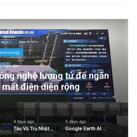
ead Next
Technology
3 days ago
ông nghệ lượng tử để ngăn
g mất điện diện rộng
4 days ago
5 days ago
 ngăn chặn tình trạng mất điện diện rộng
Tàu Vũ Trụ Nhật Bản: Chuyến Bay Gần Nhất Lịch Sử Đến Tiểu Hành Tinh
Google Earth AI Bị Rút Gấp Vì Cơn Bão Deepfake