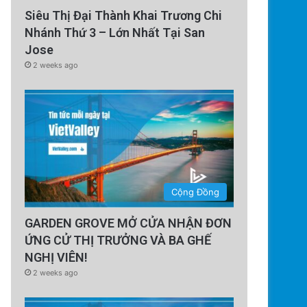
Siêu Thị Đại Thành Khai Trương Chi
Nhánh Thứ 3 – Lớn Nhất Tại San
Jose
2 weeks ago
Cộng Đồng
GARDEN GROVE MỞ CỬA NHẬN ĐƠN
ỨNG CỬ THỊ TRƯỞNG VÀ BA GHẾ
NGHỊ VIÊN!
2 weeks ago