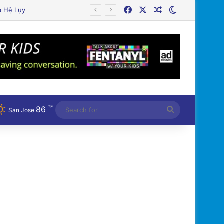
Facebook
X
Random Article
Switch skin
Xây Dựng
℉
86
Search
San Jose
for