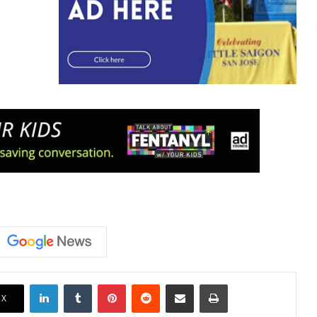
LinkedIn
Tumblr
Pinterest
Reddit
Share via Email
Print
X