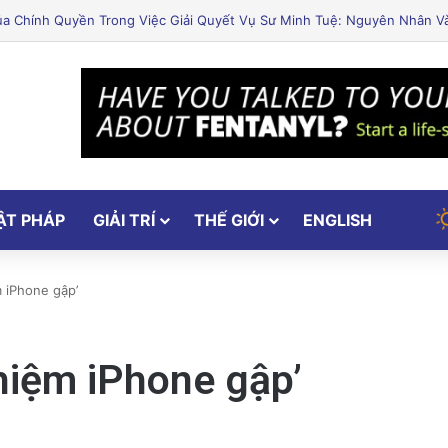
o Hầm Nổ Đá Đầu Tiên Trên Thế Giới: Bước Đột Phá Trong Công Nghệ 
ẬT PHÁP
GIẢI TRÍ
THẾ GIỚI
ENGLISH
 iPhone gập’
hiệm iPhone gập’