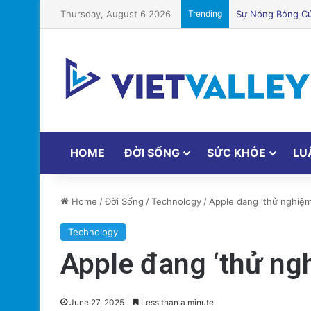
Thursday, August 6 2026
Trending
Khám Phá Máy Đà
HOME
ĐỜI SỐNG
SỨC KHỎE
LU
Home
/
Đời Sống
/
Technology
/
Apple đang ‘thử nghiệm
Technology
Apple đang ‘thử ng
June 27, 2025
Less than a minute