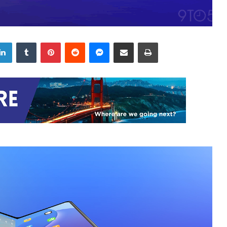
LinkedIn
Tumblr
Pinterest
Reddit
Messenger
Share via Email
Print