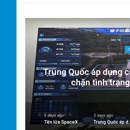
R
g:
Trung Quốc áp dụng c
chặn tình trạn
2 days ago
3 days ago
Tên lửa SpaceX chuẩn bị va chạm với Mặt Trăng: Cú sốc vũ trụ sắp xảy ra!
Trung Quốc áp dụng công nghệ lượng tử để