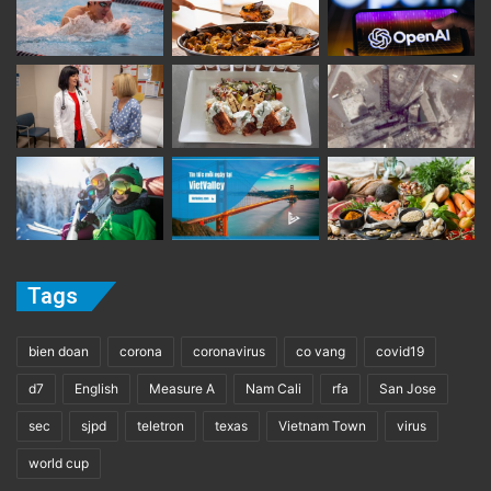
Tags
bien doan
corona
coronavirus
co vang
covid19
d7
English
Measure A
Nam Cali
rfa
San Jose
sec
sjpd
teletron
texas
Vietnam Town
virus
world cup