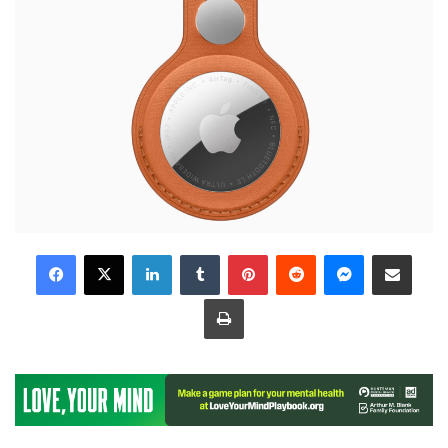
LinkedIn
Tumblr
Pinterest
Reddit
Messenger
Share via Email
Print