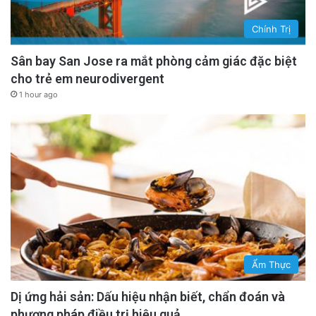
Chính Trị
Sân bay San Jose ra mắt phòng cảm giác đặc biệt
cho trẻ em neurodivergent
1 hour ago
Ẩm Thực
Dị ứng hải sản: Dấu hiệu nhận biết, chẩn đoán và
phương pháp điều trị hiệu quả