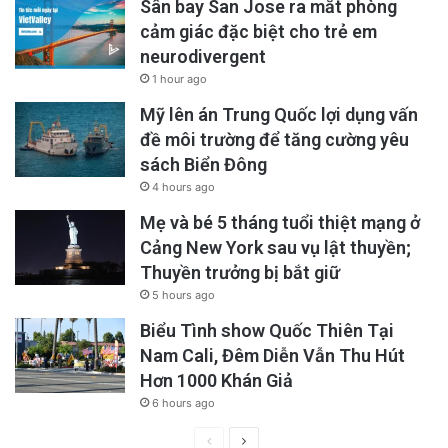
Sân bay San Jose ra mắt phòng
cảm giác đặc biệt cho trẻ em
neurodivergent
1 hour ago
Mỹ lên án Trung Quốc lợi dụng vấn
đề môi trường để tăng cường yêu
sách Biển Đông
4 hours ago
Mẹ và bé 5 tháng tuổi thiệt mạng ở
Cảng New York sau vụ lật thuyền;
Thuyền trưởng bị bắt giữ
5 hours ago
Biểu Tình show Quốc Thiên Tại
Nam Cali, Đêm Diễn Vẫn Thu Hút
Hơn 1000 Khán Giả
6 hours ago
Previous
Next