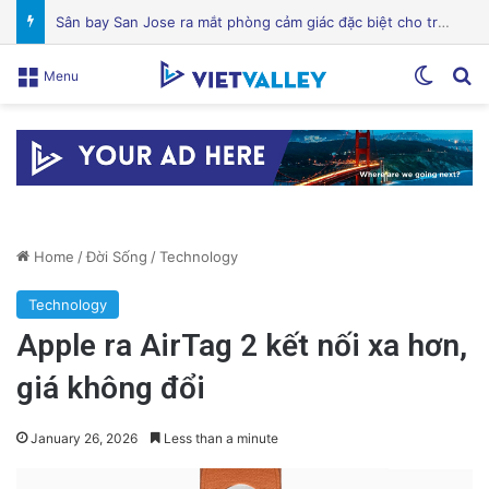
Mỹ lên án Trung Quốc lợi dụng vấn đề môi trường để tăng cường yêu sách Biển Đông
Switch
Se
Menu
Home
/
Đời Sống
/
Technology
Technology
Apple ra AirTag 2 kết nối xa hơn,
giá không đổi
January 26, 2026
Less than a minute