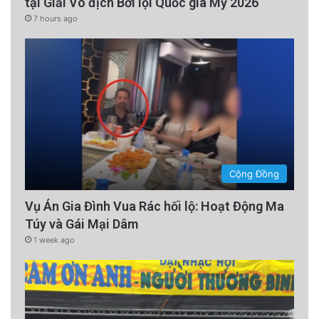
tại Giải Vô địch Bơi lội Quốc gia Mỹ 2026
7 hours ago
Cộng Đồng
Vụ Án Gia Đình Vua Rác hối lộ: Hoạt Động Ma
Túy và Gái Mại Dâm
1 week ago