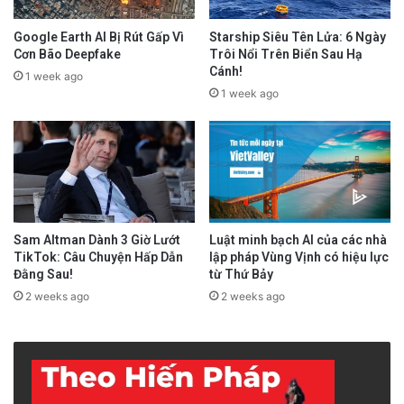
Google Earth AI Bị Rút Gấp Vì
Starship Siêu Tên Lửa: 6 Ngày
Cơn Bão Deepfake
Trôi Nổi Trên Biển Sau Hạ
Cánh!
1 week ago
1 week ago
Sam Altman Dành 3 Giờ Lướt
Luật minh bạch AI của các nhà
TikTok: Câu Chuyện Hấp Dẫn
lập pháp Vùng Vịnh có hiệu lực
Đằng Sau!
từ Thứ Bảy
2 weeks ago
2 weeks ago