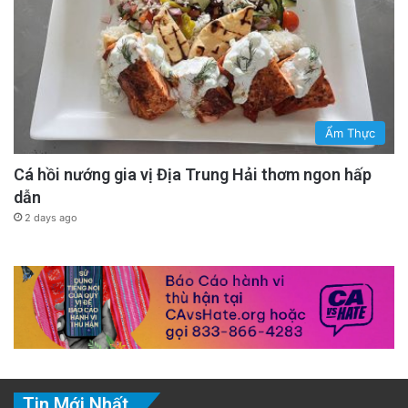
Ẩm Thực
Cá hồi nướng gia vị Địa Trung Hải thơm ngon hấp
dẫn
2 days ago
Tin Mới Nhất