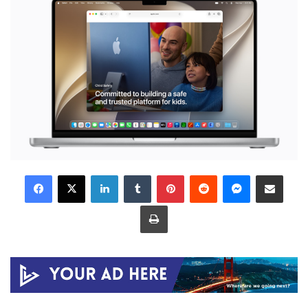
LinkedIn
Tumblr
Pinterest
Reddit
Messenger
Share via Email
Print