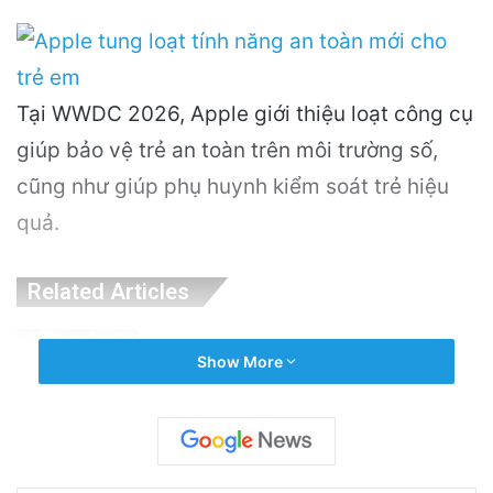
Tại WWDC 2026, Apple giới thiệu loạt công cụ
giúp bảo vệ trẻ an toàn trên môi trường số,
cũng như giúp phụ huynh kiểm soát trẻ hiệu
quả.
Related Articles
Nguyên Nhân Gây Nổ Tên Lửa Trên Bệ
Show More
Phóng: Hé Lộ Từ Blue Origin
19 hours ago
PGS.TS Hà Đình Đức: Di sản và Hành trình