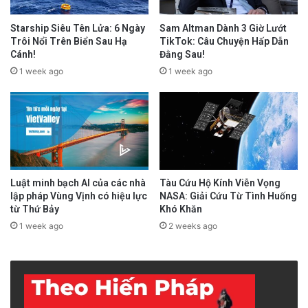
Starship Siêu Tên Lửa: 6 Ngày
Sam Altman Dành 3 Giờ Lướt
Trôi Nổi Trên Biển Sau Hạ
TikTok: Câu Chuyện Hấp Dẫn
Cánh!
Đằng Sau!
1 week ago
1 week ago
Luật minh bạch AI của các nhà
Tàu Cứu Hộ Kính Viễn Vọng
lập pháp Vùng Vịnh có hiệu lực
NASA: Giải Cứu Từ Tình Huống
từ Thứ Bảy
Khó Khăn
1 week ago
2 weeks ago