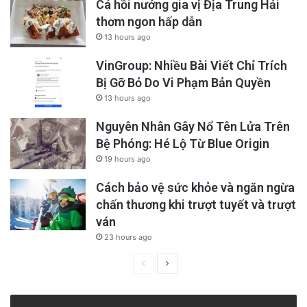
Cá hồi nướng gia vị Địa Trung Hải
thơm ngon hấp dẫn
13 hours ago
VinGroup: Nhiều Bài Viết Chỉ Trích
Bị Gỡ Bỏ Do Vi Phạm Bản Quyền
13 hours ago
Nguyên Nhân Gây Nổ Tên Lửa Trên
Bệ Phóng: Hé Lộ Từ Blue Origin
19 hours ago
Cách bảo vệ sức khỏe và ngăn ngừa
chấn thương khi trượt tuyết và trượt
ván
23 hours ago
Previous
Next
page
page