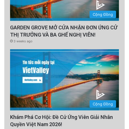
Cộng Đồng
GARDEN GROVE MỞ CỬA NHẬN ĐƠN ỨNG CỬ
THỊ TRƯỞNG VÀ BA GHẾ NGHỊ VIÊN!
3 weeks ago
Cộng Đồng
Khám Phá Cơ Hội: Đề Cử Ứng Viên Giải Nhân
Quyền Việt Nam 2026!