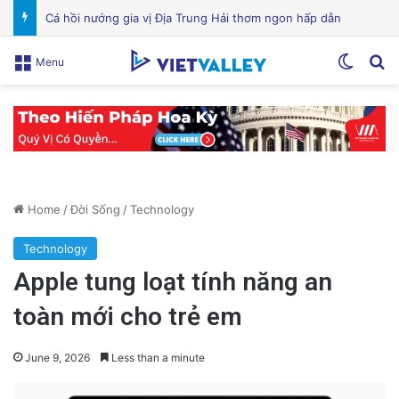
VinGroup: Nhiều Bài Viết Chỉ Trích Bị Gỡ Bỏ Do Vi Phạm Bản Quyền
Switch
Se
Menu
Home
/
Đời Sống
/
Technology
Technology
Apple tung loạt tính năng an
toàn mới cho trẻ em
June 9, 2026
Less than a minute