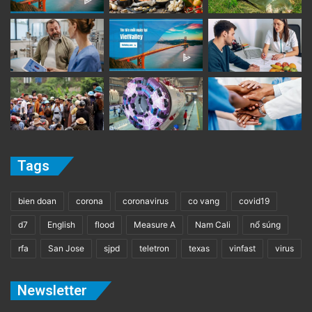
Tags
bien doan
corona
coronavirus
co vang
covid19
d7
English
flood
Measure A
Nam Cali
nổ súng
rfa
San Jose
sjpd
teletron
texas
vinfast
virus
Newsletter