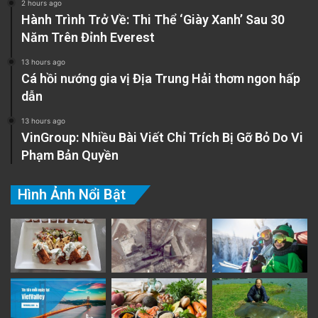
2 hours ago
Hành Trình Trở Về: Thi Thể ‘Giày Xanh’ Sau 30
Năm Trên Đỉnh Everest
13 hours ago
Cá hồi nướng gia vị Địa Trung Hải thơm ngon hấp
dẫn
13 hours ago
VinGroup: Nhiều Bài Viết Chỉ Trích Bị Gỡ Bỏ Do Vi
Phạm Bản Quyền
Hình Ảnh Nổi Bật