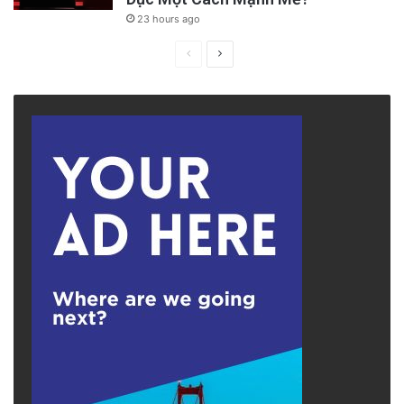
23 hours ago
Previous
Next
page
page