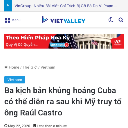
Nguyên Nhân Gây Nổ Tên Lửa Trên Bệ Phóng: Hé Lộ Từ Blue Origin
Switch
Se
Menu
Home
/
Thế Giới
/
Vietnam
Vietnam
Ba kịch bản khủng hoảng Cuba
có thể diễn ra sau khi Mỹ truy tố
ông Raúl Castro
May 22, 2026
Less than a minute