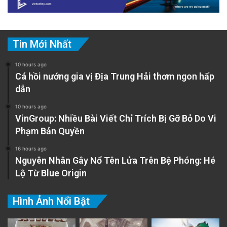
Tin Mới Nhất
10 hours ago
Cá hồi nướng gia vị Địa Trung Hải thơm ngon hấp
dẫn
10 hours ago
VinGroup: Nhiều Bài Viết Chỉ Trích Bị Gỡ Bỏ Do Vi
Phạm Bản Quyền
16 hours ago
Nguyên Nhân Gây Nổ Tên Lửa Trên Bệ Phóng: Hé
Lộ Từ Blue Origin
Hình Ảnh Nổi Bật