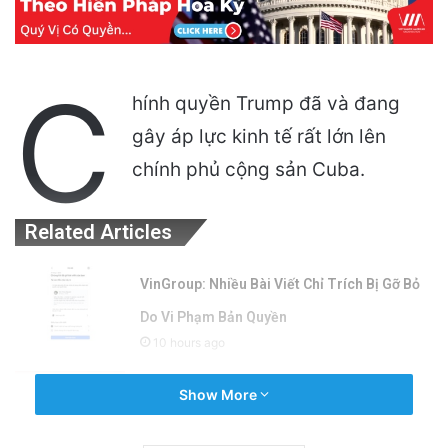
C
hính quyền Trump đã và đang
gây áp lực kinh tế rất lớn lên
chính phủ cộng sản Cuba.
Related Articles
VinGroup: Nhiều Bài Viết Chỉ Trích Bị Gỡ Bỏ
Do Vi Phạm Bản Quyền
10 hours ago
Điện Ảnh Bùng Nổ Cảm Xúc: Tại Sao
Show More
Hollywood Đang Đón Nhận Tình Dục Một