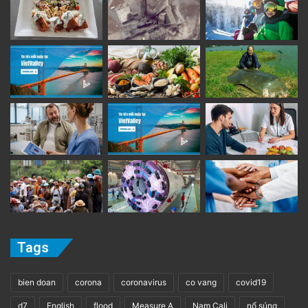
Tags
bien doan
corona
coronavirus
co vang
covid19
d7
English
flood
Measure A
Nam Cali
nổ súng