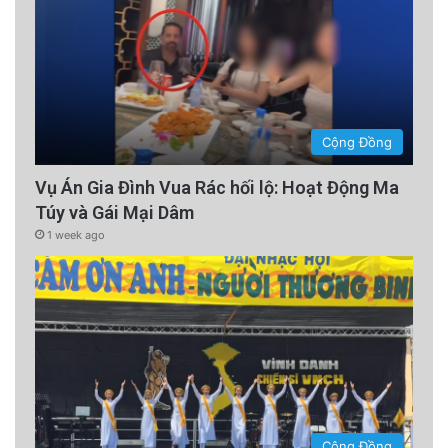
Cộng Đồng
Vụ Án Gia Đình Vua Rác hối lộ: Hoạt Động Ma
Túy và Gái Mại Dâm
1 week ago
Cộng Đồng