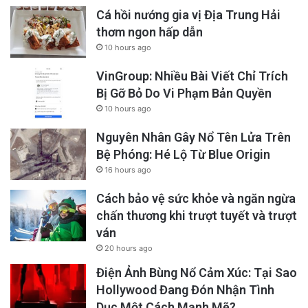
Cá hồi nướng gia vị Địa Trung Hải
thơm ngon hấp dẫn
10 hours ago
VinGroup: Nhiều Bài Viết Chỉ Trích
Bị Gỡ Bỏ Do Vi Phạm Bản Quyền
10 hours ago
Nguyên Nhân Gây Nổ Tên Lửa Trên
Bệ Phóng: Hé Lộ Từ Blue Origin
16 hours ago
Cách bảo vệ sức khỏe và ngăn ngừa
chấn thương khi trượt tuyết và trượt
ván
20 hours ago
Điện Ảnh Bùng Nổ Cảm Xúc: Tại Sao
Hollywood Đang Đón Nhận Tình
Dục Một Cách Mạnh Mẽ?