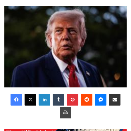
LinkedIn
Tumblr
Pinterest
Reddit
Messenger
Share via Email
Print