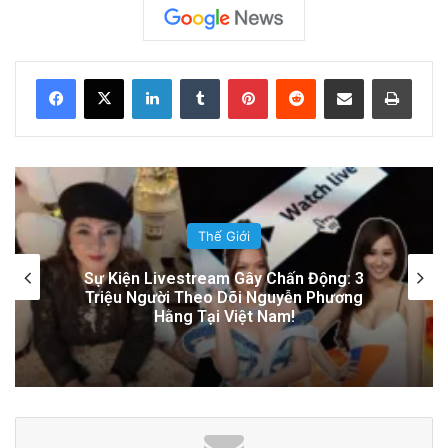
Cách Mạnh Mẽ?
23 hours ago
LinkedIn
Tumblr
Pinterest
Reddit
Share via Email
Print
Đọc thêm
Read More
advertisement
Bình Luận
Sự Nóng Bỏng Của Chính Quyền Trong
Việc Giải Quyết Vụ Sư Minh Tuệ: Nguyên
Nhân Và Hệ Lụy