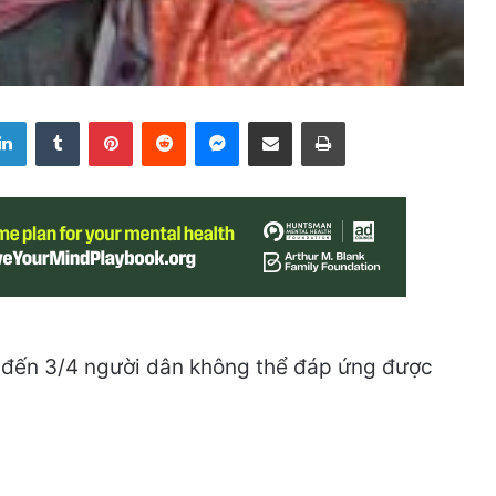
LinkedIn
Tumblr
Pinterest
Reddit
Messenger
Share via Email
Print
ó đến 3/4 người dân không thể đáp ứng được