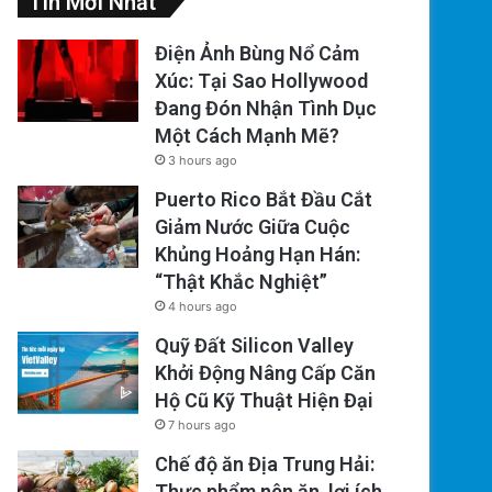
Tin Mới Nhất
Điện Ảnh Bùng Nổ Cảm
Xúc: Tại Sao Hollywood
Đang Đón Nhận Tình Dục
Một Cách Mạnh Mẽ?
3 hours ago
Puerto Rico Bắt Đầu Cắt
Giảm Nước Giữa Cuộc
Khủng Hoảng Hạn Hán:
“Thật Khắc Nghiệt”
4 hours ago
Quỹ Đất Silicon Valley
Khởi Động Nâng Cấp Căn
Hộ Cũ Kỹ Thuật Hiện Đại
7 hours ago
Chế độ ăn Địa Trung Hải:
Thực phẩm nên ăn, lợi ích