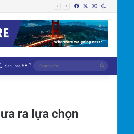
Facebook
X
Random Article
Switch skin
℉
68
Search
San Jose
for
ưa ra lựa chọn