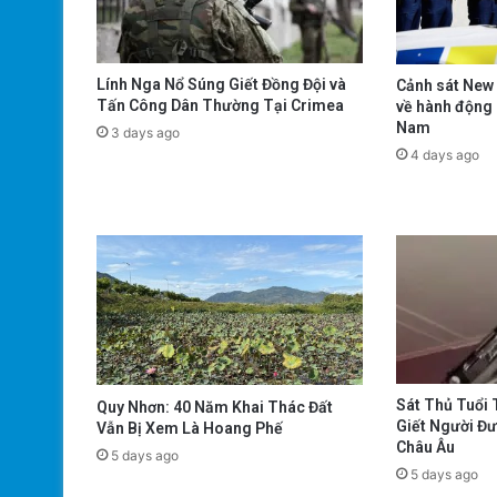
Lính Nga Nổ Súng Giết Đồng Đội và
Cảnh sát New 
Tấn Công Dân Thường Tại Crimea
về hành động 
Nam
3 days ago
4 days ago
Sát Thủ Tuổi 
Quy Nhơn: 40 Năm Khai Thác Đất
Giết Người Đ
Vẫn Bị Xem Là Hoang Phế
Châu Âu
5 days ago
5 days ago