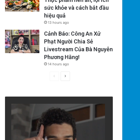
sức khỏe và cách bắt đầu
hiệu quả
13 hours ago
Cảnh Báo: Công An Xử
Phạt Người Chia Sẻ
Livestream Của Bà Nguyễn
Phương Hằng!
14 hours ago
Previous
Next
page
page