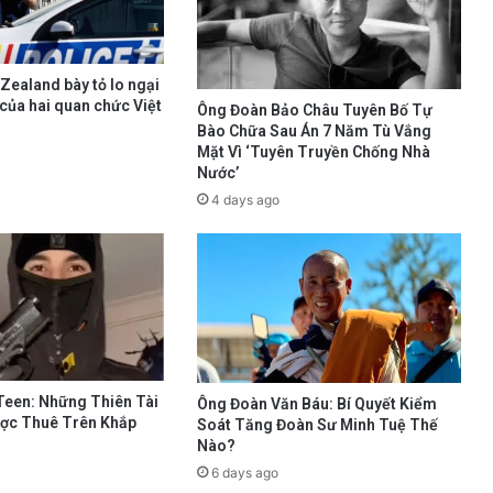
Zealand bày tỏ lo ngại
của hai quan chức Việt
Ông Đoàn Bảo Châu Tuyên Bố Tự
Bào Chữa Sau Án 7 Năm Tù Vắng
Mặt Vì ‘Tuyên Truyền Chống Nhà
Nước’
4 days ago
Teen: Những Thiên Tài
Ông Đoàn Văn Báu: Bí Quyết Kiểm
ược Thuê Trên Khắp
Soát Tăng Đoàn Sư Minh Tuệ Thế
Nào?
6 days ago