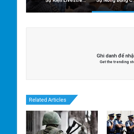
Sự Kiện Livestream Gây Chấn Động: 3 Triệu Người Theo Dõi Nguyễn Phương Hằng Tại Việt Nam!
Sự Nóng Bỏng Của Chính Quyền Trong V
Ghi danh để nhậ
Get the trending st
Related Articles