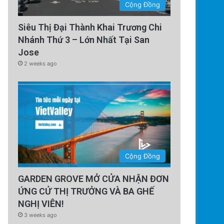
Cộng Đồng
Siêu Thị Đại Thành Khai Trương Chi
Nhánh Thứ 3 – Lớn Nhất Tại San
Jose
2 weeks ago
Cộng Đồng
GARDEN GROVE MỞ CỬA NHẬN ĐƠN
ỨNG CỬ THỊ TRƯỞNG VÀ BA GHẾ
NGHỊ VIÊN!
3 weeks ago