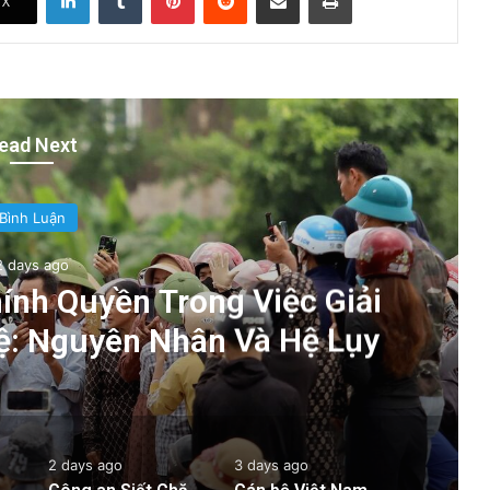
X
ead Next
Bình Luận
2 days ago
nh Quyền Trong Việc Giải
ệ: Nguyên Nhân Và Hệ Lụy
2 days ago
3 days ago