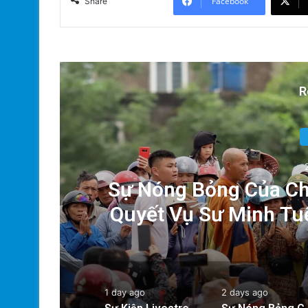
Facebook
Share
R
ười
Sự Nóng Bỏng Của Chí
!
Quyết Vụ Sư Minh Tu
1 day ago
2 days ago