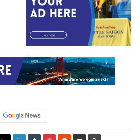
LinkedIn
Tumblr
Pinterest
Reddit
Share via Email
Print