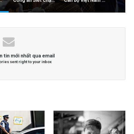
iệc Giải Quyết Vụ Sư Minh Tuệ: Nguyên Nhân Và Hệ Lụy
Công an Siết Chặt Quản Lý Người Dùng Mạng Xã Hội: Nhận Diện ‘Phản Động’ Theo Quan Điểm Đảng Cộng Sản Việt Nam
Cán bộ Việt Nam bị tố cáo tấn công tình dục hai nữ phục vụ tại New Zealand trước chuyến thăm của Thủ tướng Chính
n tin mới nhất qua email
ories sent right to your inbox