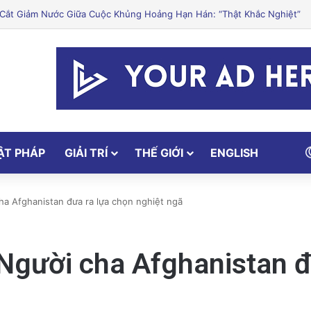
ley Khởi Động Nâng Cấp Căn Hộ Cũ Kỹ Thuật Hiện Đại
ẬT PHÁP
GIẢI TRÍ
THẾ GIỚI
ENGLISH
cha Afghanistan đưa ra lựa chọn nghiệt ngã
 Người cha Afghanistan đ