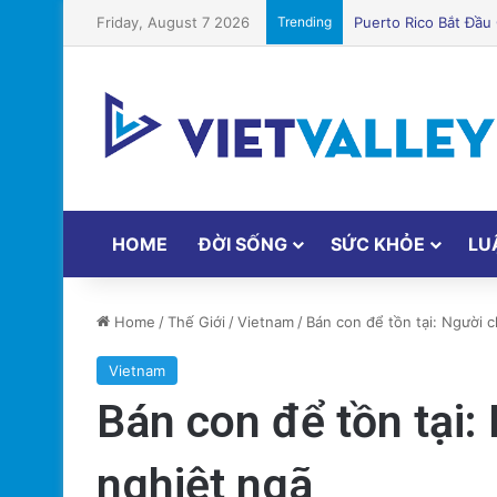
Friday, August 7 2026
Trending
Quỹ Đất Silicon Val
HOME
ĐỜI SỐNG
SỨC KHỎE
LU
Home
/
Thế Giới
/
Vietnam
/
Bán con để tồn tại: Người 
Vietnam
Bán con để tồn tại:
nghiệt ngã