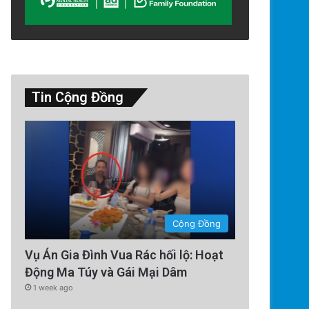
Tin Cộng Đồng
Thế Giới
2 days ago
Công an Siết Chặt Quản Lý N
Hội: Nhận Diện ‘Phản Động’
Cộng Đồng
Đảng Cộng Sản Vi
Vụ Án Gia Đình Vua Rác hối lộ: Hoạt
Động Ma Túy và Gái Mại Dâm
1 week ago