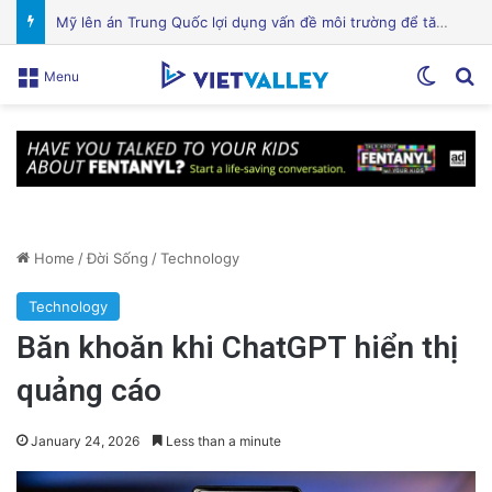
Mỹ lên án Trung Quốc lợi dụng vấn đề môi trường để tăng cường yêu sách Biển Đông
Switch
Se
Menu
Home
/
Đời Sống
/
Technology
Technology
Băn khoăn khi ChatGPT hiển thị
quảng cáo
January 24, 2026
Less than a minute