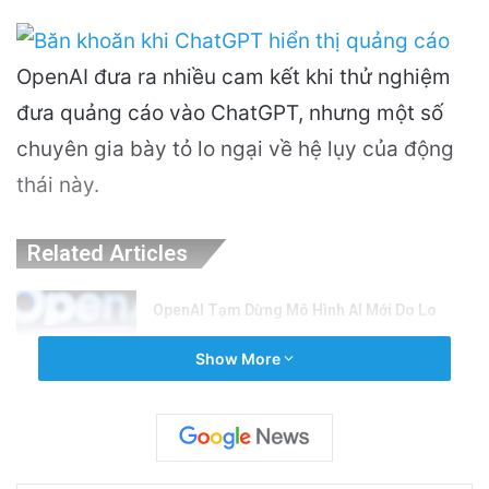
OpenAI đưa ra nhiều cam kết khi thử nghiệm
đưa quảng cáo vào ChatGPT, nhưng một số
chuyên gia bày tỏ lo ngại về hệ lụy của động
thái này.
Related Articles
OpenAI Tạm Dừng Mô Hình AI Mới Do Lo
Ngại Về An Ninh Mạng
Show More
23 hours ago
Nguyên Nhân Gây Nổ Tên Lửa Trên Bệ
Phóng: Hé Lộ Từ Blue Origin
2 days ago