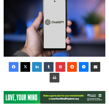
LinkedIn
Tumblr
Pinterest
Reddit
Messenger
Share via Email
Print