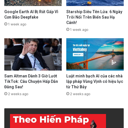
Google Earth AI Bị Rút Gấp Vì
Starship Siêu Tên Lửa: 6 Ngày
Cơn Bão Deepfake
Trôi Nổi Trên Biển Sau Hạ
Cánh!
1 week ago
1 week ago
Sam Altman Dành 3 Giờ Lướt
Luật minh bạch AI của các nhà
TikTok: Câu Chuyện Hấp Dẫn
lập pháp Vùng Vịnh có hiệu lực
Đằng Sau!
từ Thứ Bảy
2 weeks ago
2 weeks ago