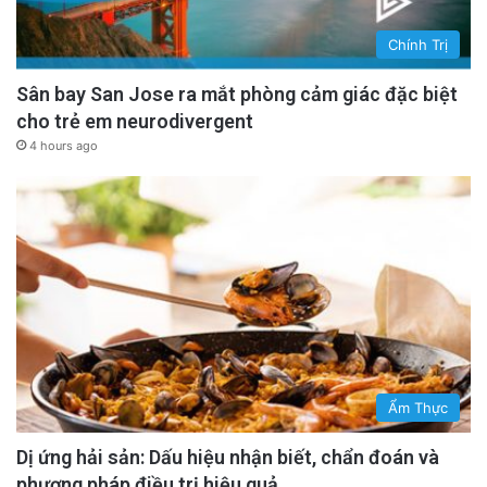
Chính Trị
Sân bay San Jose ra mắt phòng cảm giác đặc biệt
cho trẻ em neurodivergent
4 hours ago
Ẩm Thực
Dị ứng hải sản: Dấu hiệu nhận biết, chẩn đoán và
phương pháp điều trị hiệu quả