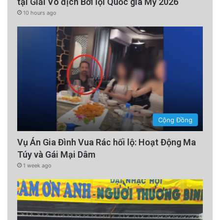
tại Giải Vô địch Bơi lội Quốc gia Mỹ 2026
10 hours ago
Cộng Đồng
Vụ Án Gia Đình Vua Rác hối lộ: Hoạt Động Ma
Túy và Gái Mại Dâm
1 week ago