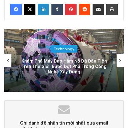
LinkedIn
Tumblr
Pinterest
Reddit
Share via Email
Print
Đọc thêm
Read More
advertisement
Technology
Thuyền Kéo Tên Lửa Starship Được Hé Lộ
Qua Ảnh Vệ Tinh!
Ghi danh để nhận tin mới nhất qua email