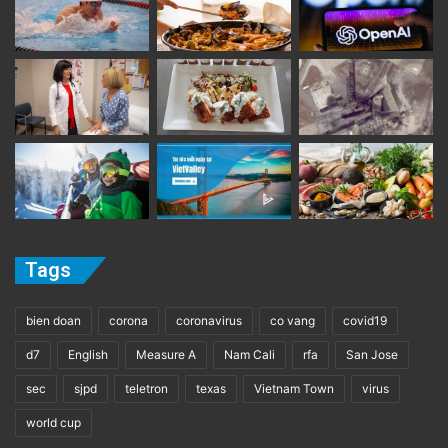
Tags
bien doan
corona
coronavirus
co vang
covid19
d7
English
Measure A
Nam Cali
rfa
San Jose
sec
sjpd
teletron
texas
Vietnam Town
virus
world cup