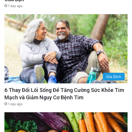
1 day ago
Gia Đình
6 Thay Đổi Lối Sống Để Tăng Cường Sức Khỏe Tim
Mạch và Giảm Nguy Cơ Bệnh Tim
1 day ago