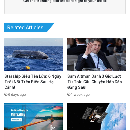
Get the trending stories sent right to your inbox
Related Articles
Starship Siêu Tên Lửa: 6 Ngày
Sam Altman Dành 3 Giờ Lướt
Trôi Nổi Trên Biển Sau Hạ
TikTok: Câu Chuyện Hấp Dẫn
Cánh!
Đằng Sau!
6 days ago
1 week ago