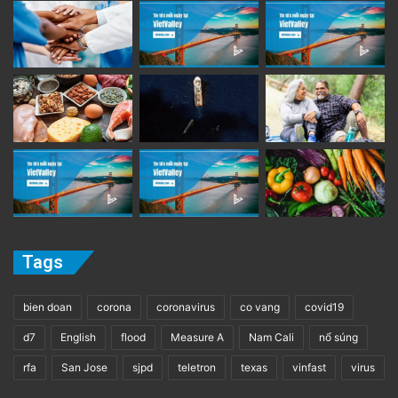
Tags
bien doan
corona
coronavirus
co vang
covid19
d7
English
flood
Measure A
Nam Cali
nổ súng
rfa
San Jose
sjpd
teletron
texas
vinfast
virus