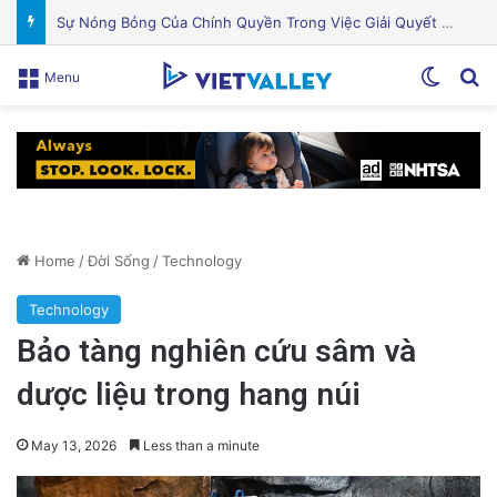
Khám Phá Máy Đào Hầm Nổ Đá Đầu Tiên Trên Thế Giới: Bước Đột Phá Trong Công Nghệ Xây Dựng
Switch
Se
Menu
Home
/
Đời Sống
/
Technology
Technology
Bảo tàng nghiên cứu sâm và
dược liệu trong hang núi
May 13, 2026
Less than a minute