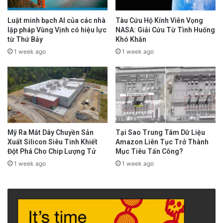
Luật minh bạch AI của các nhà
Tàu Cứu Hộ Kính Viễn Vọng
lập pháp Vùng Vịnh có hiệu lực
NASA: Giải Cứu Từ Tình Huống
từ Thứ Bảy
Khó Khăn
1 week ago
1 week ago
Mỹ Ra Mắt Dây Chuyền Sản
Tại Sao Trung Tâm Dữ Liệu
Xuất Silicon Siêu Tinh Khiết
Amazon Liên Tục Trở Thành
Đột Phá Cho Chip Lượng Tử
Mục Tiêu Tấn Công?
1 week ago
1 week ago