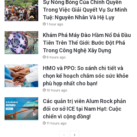
Sự Nóng Bỏng Của Chính Quyền
Trong Việc Giải Quyết Vụ Sư Minh
Tuệ: Nguyên Nhân Và Hệ Lụy
1 hour ago
Khám Phá Máy Đào Hầm Nổ Đá Đầu
Tiên Trên Thế Giới: Bước Đột Phá
Trong Công Nghệ Xây Dựng
6 hours ago
HMO và PPO: So sánh chi tiết và
chọn kế hoạch chăm sóc sức khỏe
phù hợp nhất cho bạn!
10 hours ago
Các quản trị viên Alum Rock phản
đối cơ sở ICE tại Nam Hạt: Cuộc
chiến vì cộng đồng!
11 hours ago
Previous
Next