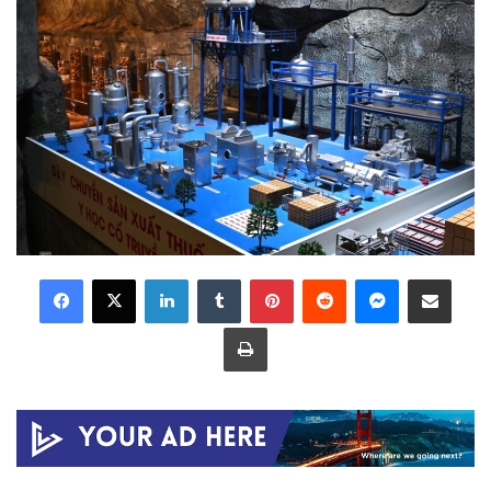
LinkedIn
Tumblr
Pinterest
Reddit
Messenger
Share via Email
Print