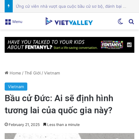
Một địa điểm thứ hai ở trung tâm San Jose đóng cửa giữa cuộc chiến giấy phép
Switch
Se
Menu
Home
/
Thế Giới
/
Vietnam
Vietnam
Bầu cử Đức: Ai sẽ định hình
tương lai của quốc gia này?
February 21, 2025
Less than a minute