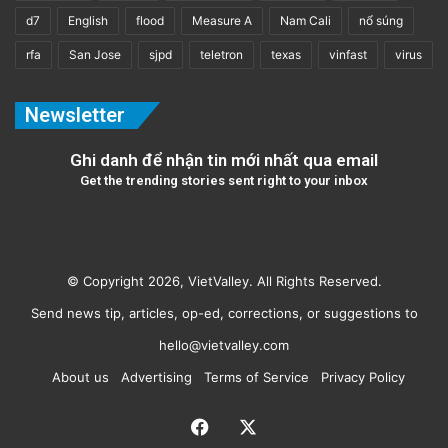
d7
English
flood
Measure A
Nam Cali
nổ súng
rfa
San Jose
sjpd
teletron
texas
vinfast
virus
Newsletter
Ghi danh để nhận tin mới nhất qua email
Get the trending stories sent right to your inbox
© Copyright 2026, VietValley. All Rights Reserved.
Send news tip, articles, op-ed, corrections, or suggestions to
hello@vietvalley.com
About us
Advertising
Terms of Service
Privacy Policy
Facebook
X