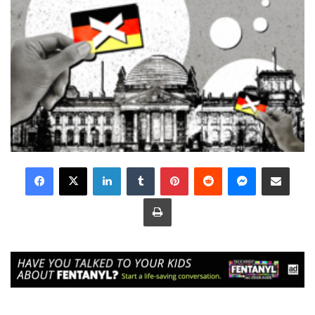
LinkedIn
Tumblr
Pinterest
Reddit
Messenger
Share via Email
Print