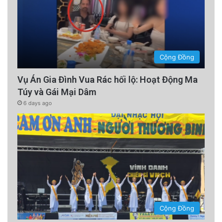
Cộng Đồng
Vụ Án Gia Đình Vua Rác hối lộ: Hoạt Động Ma
Túy và Gái Mại Dâm
6 days ago
Cộng Đồng