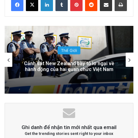
Cán bộ Việt Nam bị tố cáo tấn công tình dục
hai nữ phục vụ tại New Zealand trước chuyến
thăm của Thủ tướng Chính
14 hours ago
Thế Giới
Đọc thêm
Read More
Ông Đoàn Bảo Châu Tuyên Bố Tự Bào
Chữa Sau Án 7 Năm Tù Vắng Mặt Vì
‘Tuyên Truyền Chống Nhà Nước’
advertisement
Ghi danh để nhận tin mới nhất qua email
Get the trending stories sent right to your inbox