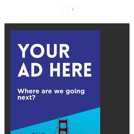
Previous
Next
page
page