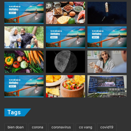
Tags
bien doan
corona
coronavirus
co vang
covid19