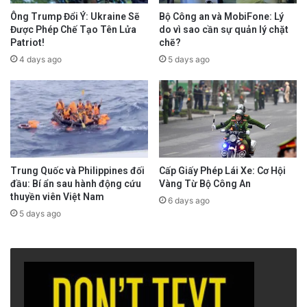
Ông Trump Đổi Ý: Ukraine Sẽ
Bộ Công an và MobiFone: Lý
Được Phép Chế Tạo Tên Lửa
do vì sao cần sự quản lý chặt
Patriot!
chẽ?
4 days ago
5 days ago
Trung Quốc và Philippines đối
Cấp Giấy Phép Lái Xe: Cơ Hội
đầu: Bí ẩn sau hành động cứu
Vàng Từ Bộ Công An
thuyền viên Việt Nam
6 days ago
5 days ago