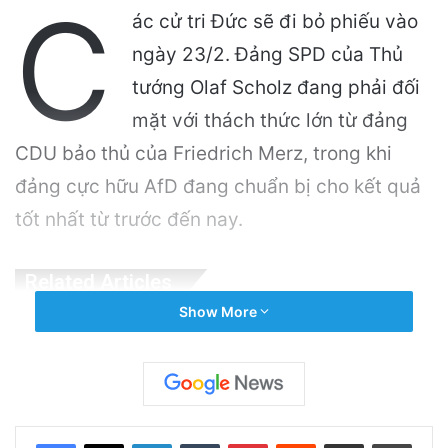
C
ác cử tri Đức sẽ đi bỏ phiếu vào
ngày 23/2. Đảng SPD của Thủ
tướng Olaf Scholz đang phải đối
mặt với thách thức lớn từ đảng
CDU bảo thủ của Friedrich Merz, trong khi
đảng cực hữu AfD đang chuẩn bị cho kết quả
tốt nhất từ ​​trước đến nay.
Related Articles
Show More
Công an Siết Chặt Quản Lý Người Dùng Mạng
Xã Hội: Nhận Diện ‘Phản Động’ Theo Quan
Điểm Đảng Cộng Sản Việt Nam
3 hours ago
LinkedIn
Tumblr
Pinterest
Reddit
Share via Email
Print