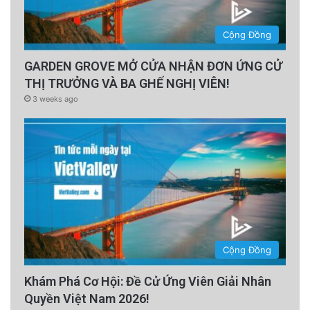
Cộng Đồng
GARDEN GROVE MỞ CỬA NHẬN ĐƠN ỨNG CỬ
THỊ TRƯỞNG VÀ BA GHẾ NGHỊ VIÊN!
3 weeks ago
Cộng Đồng
Khám Phá Cơ Hội: Đề Cử Ứng Viên Giải Nhân
Quyền Việt Nam 2026!