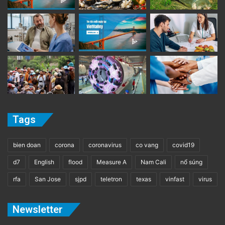
Tags
bien doan
corona
coronavirus
co vang
covid19
d7
English
flood
Measure A
Nam Cali
nổ súng
rfa
San Jose
sjpd
teletron
texas
vinfast
virus
Newsletter