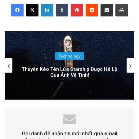
LinkedIn
Tumblr
Pinterest
Reddit
Share via Email
Print
Nguyên Nhân Gây Nổ Tên Lửa Trên Bệ
Phóng: Hé Lộ Từ Blue Origin
9 hours ago
PGS.TS Hà Đình Đức: Di sản và Hành trình
Cuộc đời của Nhà Khoa học Xuất sắc
Technology
1 day ago
Tên lửa SpaceX chuẩn bị va chạm với Mặt
Trăng: Cú sốc vũ trụ sắp xảy ra!
Đọc thêm
Read More
advertisement
Ghi danh để nhận tin mới nhất qua email