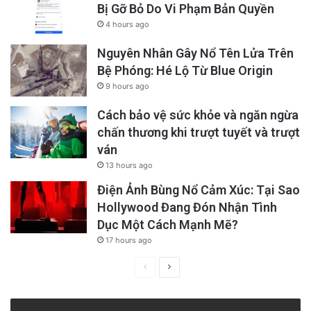
Bị Gỡ Bỏ Do Vi Phạm Bản Quyền
4 hours ago
Nguyên Nhân Gây Nổ Tên Lửa Trên
Bệ Phóng: Hé Lộ Từ Blue Origin
9 hours ago
Cách bảo vệ sức khỏe và ngăn ngừa
chấn thương khi trượt tuyết và trượt
ván
13 hours ago
Điện Ảnh Bùng Nổ Cảm Xúc: Tại Sao
Hollywood Đang Đón Nhận Tình
Dục Một Cách Mạnh Mẽ?
17 hours ago
Previous
Next
page
page