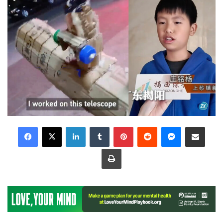
LinkedIn
Tumblr
Pinterest
Reddit
Messenger
Share via Email
Print