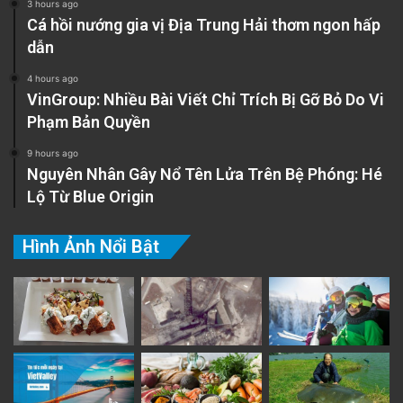
3 hours ago
Cá hồi nướng gia vị Địa Trung Hải thơm ngon hấp
dẫn
4 hours ago
VinGroup: Nhiều Bài Viết Chỉ Trích Bị Gỡ Bỏ Do Vi
Phạm Bản Quyền
9 hours ago
Nguyên Nhân Gây Nổ Tên Lửa Trên Bệ Phóng: Hé
Lộ Từ Blue Origin
Hình Ảnh Nổi Bật