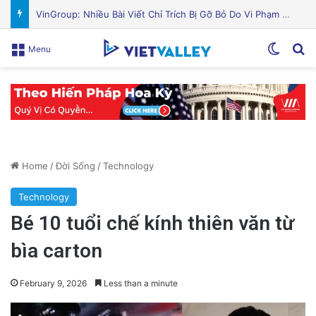
Nguyên Nhân Gây Nổ Tên Lửa Trên Bệ Phóng: Hé Lộ Từ Blue Origin
Switch
Se
Menu
Home
/
Đời Sống
/
Technology
Technology
Bé 10 tuổi chế kính thiên văn từ
bìa carton
February 9, 2026
Less than a minute