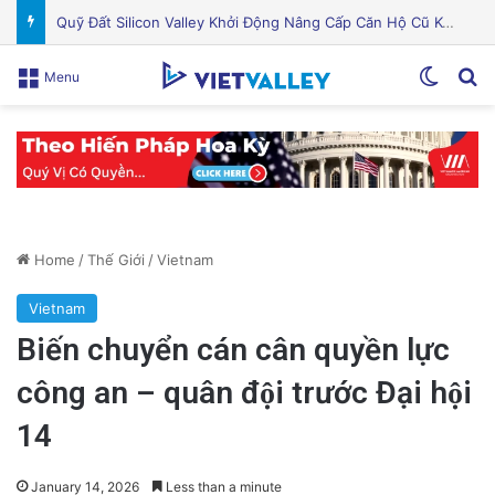
Chế độ ăn Địa Trung Hải: Thực phẩm nên ăn, lợi ích sức khỏe và cách bắt đầu hiệu quả
Switch
Se
Menu
Home
/
Thế Giới
/
Vietnam
Vietnam
Biến chuyển cán cân quyền lực
công an – quân đội trước Đại hội
14
January 14, 2026
Less than a minute