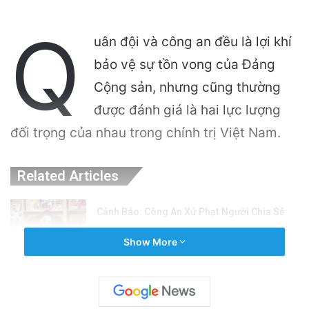
Q
uân đội và công an đều là lợi khí
bảo vệ sự tồn vong của Đảng
Cộng sản, nhưng cũng thường
được đánh giá là hai lực lượng
đối trọng của nhau trong chính trị Việt Nam.
Related Articles
Cảnh Báo: Công An Xử Phạt Người Chia Sẻ
Livestream Của Bà Nguyễn Phương Hằng!
Show More
10 hours ago
Sự Kiện Livestream Gây Chấn Động: 3 Triệu
Người Theo Dõi Nguyễn Phương Hằng Tại