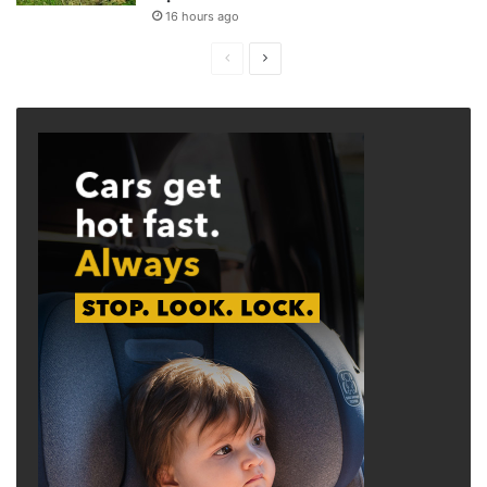
16 hours ago
Previous
Next
page
page