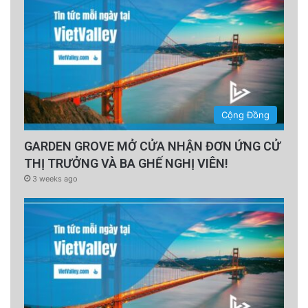
Cộng Đồng
GARDEN GROVE MỞ CỬA NHẬN ĐƠN ỨNG CỬ
THỊ TRƯỞNG VÀ BA GHẾ NGHỊ VIÊN!
3 weeks ago