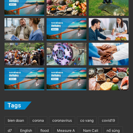
Tags
bien doan
corona
coronavirus
co vang
covid19
d7
English
flood
Measure A
Nam Cali
nổ súng