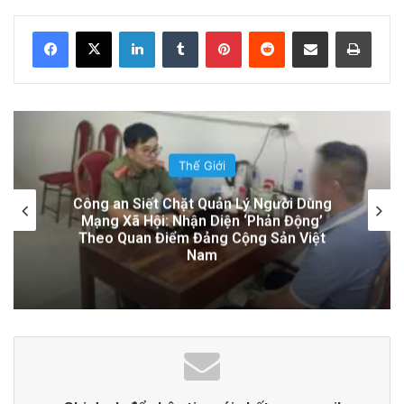
Việt Nam!
LinkedIn
Tumblr
Pinterest
Reddit
Share via Email
Print
23 hours ago
Đọc thêm
Read More
advertisement
Thế Giới
Cán bộ Việt Nam bị tố cáo tấn công tình
dục hai nữ phục vụ tại New Zealand trước
chuyến thăm của Thủ tướng Chính