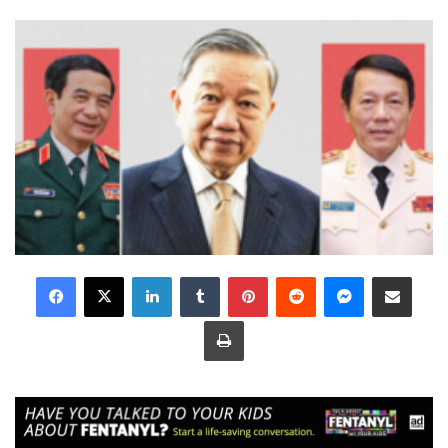
LinkedIn
Tumblr
Pinterest
Reddit
Messenger
Share via Email
Print