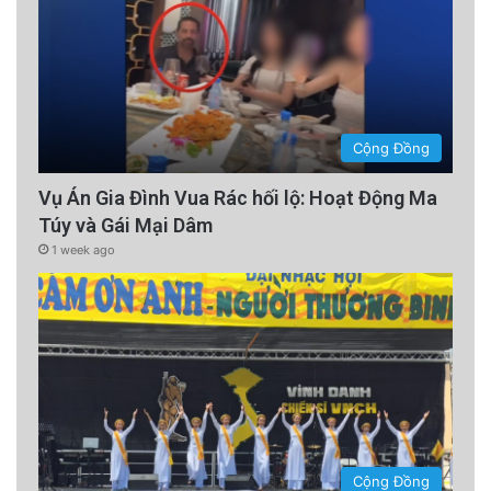
Cộng Đồng
Vụ Án Gia Đình Vua Rác hối lộ: Hoạt Động Ma
Túy và Gái Mại Dâm
1 week ago
Ngày 2 tháng 9 được ghi nhớ như mốc son
của nền độc lập, mà đảng Cộng sản Việt Nam
vẫn tuyên bố thoát khỏi ách thống trị thực
dân. Đó là ngày tượng trưng cho tinh thần tự
Cộng Đồng