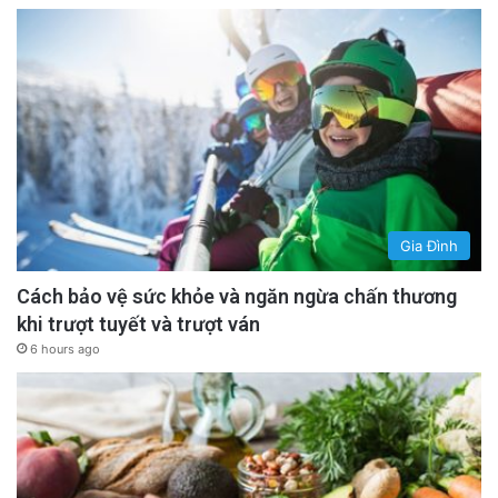
gãy đổ như chính chế độ đang lạm dụng nó.
*Bài viết không thể hiện quan điểm của RFA.
Tin từ RFA
Read More
Gia Đình
advertisement
Cách bảo vệ sức khỏe và ngăn ngừa chấn thương
khi trượt tuyết và trượt ván
6 hours ago