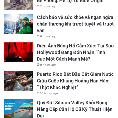
Bệ Phóng: Hé Lộ Từ Blue Origin
2 hours ago
mang dấu ấn rõ rệt của sự “hoạt đầu quá
mức”.
Cách bảo vệ sức khỏe và ngăn ngừa
chấn thương khi trượt tuyết và trượt
ván
Trong suốt hơn hai năm đầu của cuộc chiến
6 hours ago
Nga – Ukraine, Việt Nam nhiều lần bỏ phiếu
Điện Ảnh Bùng Nổ Cảm Xúc: Tại Sao
trắng hoặc không ủng hộ các nghị quyết của
Hollywood Đang Đón Nhận Tình
Liên Hợp Quốc lên án hành vi xâm lược của
Dục Một Cách Mạnh Mẽ?
9 hours ago
Nga. Tuy nhiên, đến tháng 5 năm 2025, khi
Puerto Rico Bắt Đầu Cắt Giảm Nước
Nga có dấu hiệu suy yếu, còn Việt Nam đang
Giữa Cuộc Khủng Hoảng Hạn Hán:
tích cực tìm kiếm các thỏa thuận thương mại
“Thật Khắc Nghiệt”
và quân sự với phương Tây, Hà Nội bất ngờ
10 hours ago
thay đổi lập trường, bỏ phiếu ủng hộ nghị
Quỹ Đất Silicon Valley Khởi Động
Nâng Cấp Căn Hộ Cũ Kỹ Thuật Hiện
quyết lên án Nga. Một cú “chuyển hướng” khó
Đại