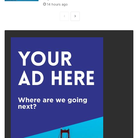
lý giải nếu đặt trong khung đạo lý, nhưng dễ
14 hours ago
hiểu nếu nhìn dưới lăng kính lợi ích chiến thuật
Previous
Next
kiểu chợ trời, sớm đầu tối đánh.
page
page
Các phát ngôn chạy chữa từ phía Việt Nam về
việc bỏ phiếu thuận, coi Nga là kẻ xâm lược,
luôn được nhấn mạnh lập trường “không chọn
phe”, “ủng hộ giải pháp hòa bình” và “tôn trọng
luật pháp quốc tế”. Nghe cứ như là cốt lõi chân
chính của ngoại giao hiện đại. Nhưng lời nói
của Hà Nội không đi đôi với hành động – ví dụ
như đi đêm tìm hiểu về chiến lược quân sự
của Ukraine, quốc gia đang chống Nga hiệu
quả trong khả năng yếu hơn, lại trải thảm đỏ