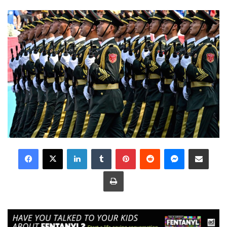
LinkedIn
Tumblr
Pinterest
Reddit
Messenger
Share via Email
Print