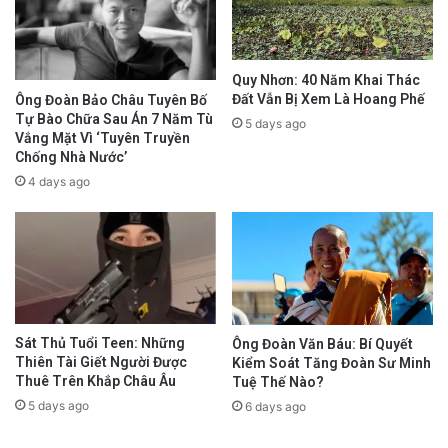
là sự khéo léo hay là biểu hiện xum xoe cúi
đầu?
Quy Nhơn: 40 Năm Khai Thác
advertisement
Đất Vẫn Bị Xem Là Hoang Phế
Ông Đoàn Bảo Châu Tuyên Bố
Tự Bào Chữa Sau Án 7 Năm Tù
5 days ago
Vắng Mặt Vì ‘Tuyên Truyền
Chống Nhà Nước’
4 days ago
Sát Thủ Tuổi Teen: Những
Ông Đoàn Văn Báu: Bí Quyết
Thiên Tài Giết Người Được
Kiểm Soát Tăng Đoàn Sư Minh
Thuê Trên Khắp Châu Âu
Tuệ Thế Nào?
5 days ago
6 days ago
Việc mời Trung Quốc – quốc gia có những