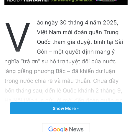
V
ào ngày 30 tháng 4 năm 2025,
Việt Nam mời đoàn quân Trung
Quốc tham gia duyệt binh tại Sài
Gòn – một quyết định mang ý
nghĩa “trả ơn” sự hỗ trợ tuyệt đối của nước
láng giềng phương Bắc – đã khiến dư luận
trong nước chia rẽ và mâu thuẫn. Chưa đầy
bốn tháng sau, đến lễ Quốc khánh 2 tháng 9,
Hà Nội tiếp tục gửi lời mời đến đoàn quân sự
Show More
Nga – quốc gia đang bị cộng đồng quốc tế chỉ
trích mạnh mẽ vì xâm lược Ukraine.