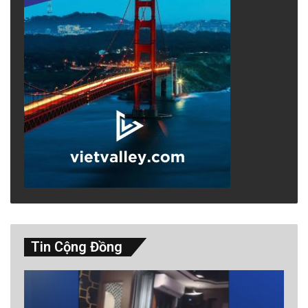
cho Nga – thì dư luận có quyền hoài nghi: liệu
đây có phải là trung lập thực sự, hay là trò con
buôn đạo lý rẻ mạt?
Đặc biệt, việc Việt Nam bị tiết lộ đang hợp tác
với Ukraine trong lĩnh vực hàng không, hải
quân và kỹ thuật quốc phòng, lại không được
phản ánh trong chính sách đối ngoại công
khai, cho thấy hành động như con rắn nhiều
đầu. Sự thiếu minh bạch không chỉ ảnh hưởng
đến hình ảnh quốc gia, mà còn tạo sự khinh
Tin Cộng Đồng
ghét trong giới chuyên gia và cộng đồng quốc
tế.