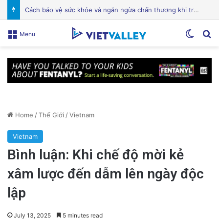
Điện Ảnh Bùng Nổ Cảm Xúc: Tại Sao Hollywood Đang Đón Nhận Tình Dục Một Cách Mạnh Mẽ?
Switch
Se
Menu
Home
/
Thế Giới
/
Vietnam
Vietnam
Bình luận: Khi chế độ mời kẻ
xâm lược đến dẫm lên ngày độc
lập
July 13, 2025
5 minutes read