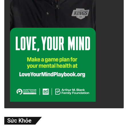
Người dân có thể chấp nhận sự mềm dẻo,
thậm chí sự thỏa hiệp, nếu điều đó phục vụ
cho hòa bình, phát triển và an ninh quốc gia.
Nhưng người dân cũng cần một chính sách đối
ngoại minh bạch, có nguyên tắc, có chính
danh và lòng tự trọng của một nước. Khi chính
sách ngoại giao trở thành công cụ phục vụ
cho sự tồn tại của một nhóm quyền lực, thay
vì lợi ích dài hạn của đất nước và nhân dân, thì
Sức Khỏe
“cây tre” ấy, dù có mềm đến đâu, rồi cũng sẽ