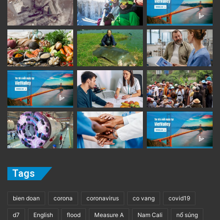
Tags
bien doan
corona
coronavirus
co vang
covid19
d7
English
flood
Measure A
Nam Cali
nổ súng