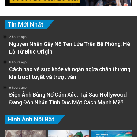
Tin Mới Nhất
2 hours ago
Nguyên Nhân Gây Nổ Tên Lửa Trên Bệ Phóng: Hé
Lộ Từ Blue Origin
6 hours ago
Cách bảo vệ sức khỏe và ngăn ngừa chấn thương
khi trượt tuyết và trượt ván
9 hours ago
Điện Ảnh Bùng Nổ Cảm Xúc: Tại Sao Hollywood
Đang Đón Nhận Tình Dục Một Cách Mạnh Mẽ?
Hình Ảnh Nổi Bật