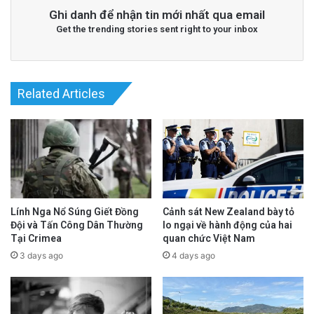
Ghi danh để nhận tin mới nhất qua email
hướng nguyên tắc “cây tre”, hay đang ngày
Get the trending stories sent right to your inbox
càng bị chi phối bởi thực dụng và toan tính
quyền lực như con rắn nhiều đầu?
Related Articles
Chủ trương đối ngoại “cây tre” – mềm mại, linh
hoạt nhưng kiên định – từng được truyền
thông nhà nước Việt Nam tô vẽ như một hình
ảnh tích cực, đại diện cho sự khéo léo trong
bối cảnh quốc tế đầy biến động. Tuy nhiên,
Lính Nga Nổ Súng Giết Đồng
Cảnh sát New Zealand bày tỏ
việc liên tiếp mời hai quốc gia nổi tiếng bá
Đội và Tấn Công Dân Thường
lo ngại về hành động của hai
Tại Crimea
quan chức Việt Nam
quyền – Trung Quốc và Nga – tham gia duyệt
3 days ago
4 days ago
binh trong các ngày lễ có ý nghĩa độc lập của
đất nước, lại khiến dư luận đặt câu hỏi: liệu đó