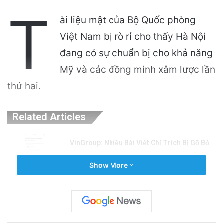
T
ài liệu mật của Bộ Quốc phòng
Việt Nam bị rò rỉ cho thấy Hà Nội
đang có sự chuẩn bị cho khả năng
Mỹ và các đồng minh xâm lược lần
thứ hai.
Related Articles
VinGroup: Nhiều Bài Viết Chỉ Trích Bị Gỡ Bỏ
Do Vi Phạm Bản Quyền
Show More
2 hours ago
Điện Ảnh Bùng Nổ Cảm Xúc: Tại Sao
Hollywood Đang Đón Nhận Tình Dục Một