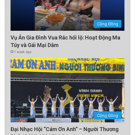
Cộng Đồng
Vụ Án Gia Đình Vua Rác hối lộ: Hoạt Động Ma
Túy và Gái Mại Dâm
1 week ago
Cộng Đồng
Đại Nhạc Hội “Cám Ơn Anh” – Người Thương