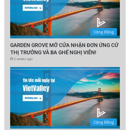
Cộng Đồng
GARDEN GROVE MỞ CỬA NHẬN ĐƠN ỨNG CỬ
THỊ TRƯỞNG VÀ BA GHẾ NGHỊ VIÊN!
3 weeks ago
Cộng Đồng