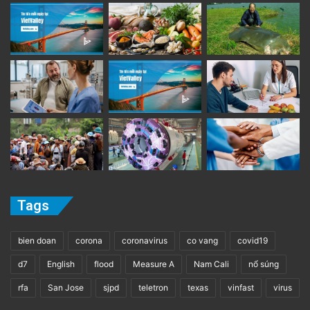
Tags
bien doan
corona
coronavirus
co vang
covid19
d7
English
flood
Measure A
Nam Cali
nổ súng
rfa
San Jose
sjpd
teletron
texas
vinfast
virus