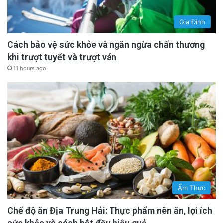
Gia Đình
Cách bảo vệ sức khỏe và ngăn ngừa chấn thương
khi trượt tuyết và trượt ván
11 hours ago
Ẩm Thực
Chế độ ăn Địa Trung Hải: Thực phẩm nên ăn, lợi ích
sức khỏe và cách bắt đầu hiệu quả