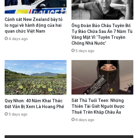
Cảnh sát New Zealand bày tỏ
lo ngại về hành động của hai
Ông Đoàn Bảo Châu Tuyên Bố
quan chức Việt Nam
Tự Bào Chữa Sau Án 7 Năm Tù
Vắng Mặt Vì ‘Tuyên Truyền
4 days ago
Chống Nhà Nước’
5 days ago
Sát Thủ Tuổi Teen: Những
Quy Nhơn: 40 Năm Khai Thác
Thiên Tài Giết Người Được
Đất Vẫn Bị Xem Là Hoang Phế
Thuê Trên Khắp Châu Âu
5 days ago
6 days ago