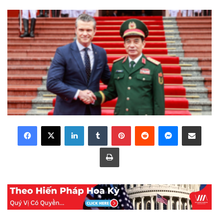
LinkedIn
Tumblr
Pinterest
Reddit
Messenger
Share via Email
Print