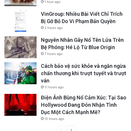
1 hour ago
VinGroup: Nhiều Bài Viết Chỉ Trích
Bị Gỡ Bỏ Do Vi Phạm Bản Quyền
2 hours ago
Nguyên Nhân Gây Nổ Tên Lửa Trên
Bệ Phóng: Hé Lộ Từ Blue Origin
7 hours ago
Cách bảo vệ sức khỏe và ngăn ngừa
chấn thương khi trượt tuyết và trượt
ván
11 hours ago
Điện Ảnh Bùng Nổ Cảm Xúc: Tại Sao
Hollywood Đang Đón Nhận Tình
Dục Một Cách Mạnh Mẽ?
15 hours ago
Previous
Next