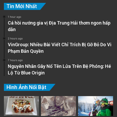
Tin Mới Nhất
1 hour ago
Cá hồi nướng gia vị Địa Trung Hải thơm ngon hấp
dẫn
2 hours ago
VinGroup: Nhiều Bài Viết Chỉ Trích Bị Gỡ Bỏ Do Vi
Phạm Bản Quyền
7 hours ago
Nguyên Nhân Gây Nổ Tên Lửa Trên Bệ Phóng: Hé
Lộ Từ Blue Origin
Hình Ảnh Nổi Bật