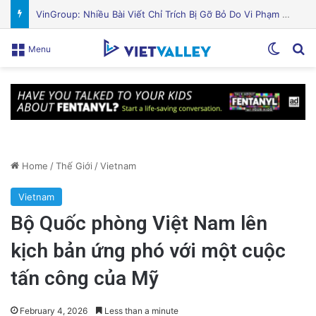
Nguyên Nhân Gây Nổ Tên Lửa Trên Bệ Phóng: Hé Lộ Từ Blue Origin
Switch
Se
Menu
Home
/
Thế Giới
/
Vietnam
Vietnam
Bộ Quốc phòng Việt Nam lên
kịch bản ứng phó với một cuộc
tấn công của Mỹ
February 4, 2026
Less than a minute