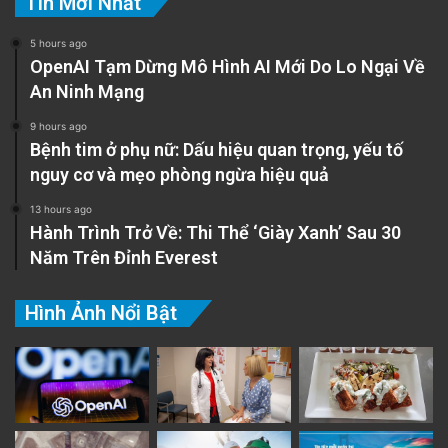
Tin Mới Nhất
5 hours ago
OpenAI Tạm Dừng Mô Hình AI Mới Do Lo Ngại Về
An Ninh Mạng
9 hours ago
Bệnh tim ở phụ nữ: Dấu hiệu quan trọng, yếu tố
nguy cơ và mẹo phòng ngừa hiệu quả
13 hours ago
Hành Trình Trở Về: Thi Thể ‘Giày Xanh’ Sau 30
Năm Trên Đỉnh Everest
Hình Ảnh Nổi Bật