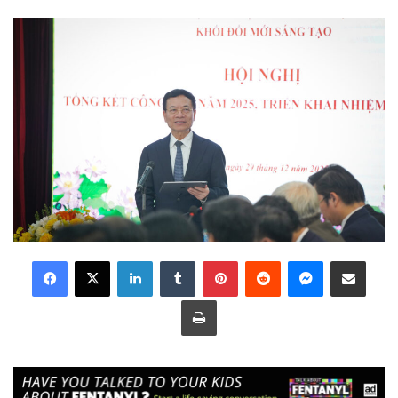
LinkedIn
Tumblr
Pinterest
Reddit
Messenger
Share via Email
Print