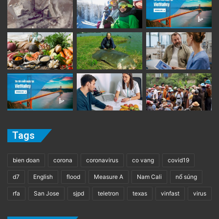
Tags
bien doan
corona
coronavirus
co vang
covid19
d7
English
flood
Measure A
Nam Cali
nổ súng
rfa
San Jose
sjpd
teletron
texas
vinfast
virus