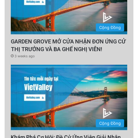
Cộng Đồng
GARDEN GROVE MỞ CỬA NHẬN ĐƠN ỨNG CỬ
THỊ TRƯỞNG VÀ BA GHẾ NGHỊ VIÊN!
3 weeks ago
Cộng Đồng
Khám Phá Cơ Hội: Đề Cử Ứng Viên Giải Nhân