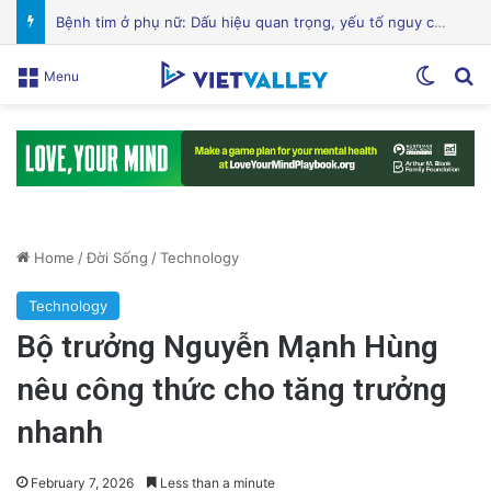
Hành Trình Trở Về: Thi Thể ‘Giày Xanh’ Sau 30 Năm Trên Đỉnh Everest
Switch
Se
Menu
Home
/
Đời Sống
/
Technology
Technology
Bộ trưởng Nguyễn Mạnh Hùng
nêu công thức cho tăng trưởng
nhanh
February 7, 2026
Less than a minute