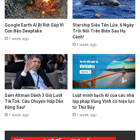
Google Earth AI Bị Rút Gấp Vì
Starship Siêu Tên Lửa: 6 Ngày
Cơn Bão Deepfake
Trôi Nổi Trên Biển Sau Hạ
Cánh!
1 week ago
1 week ago
Sam Altman Dành 3 Giờ Lướt
Luật minh bạch AI của các nhà
TikTok: Câu Chuyện Hấp Dẫn
lập pháp Vùng Vịnh có hiệu lực
Đằng Sau!
từ Thứ Bảy
1 week ago
1 week ago