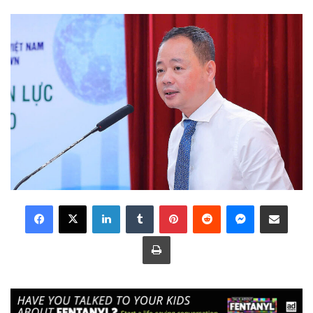
LinkedIn
Tumblr
Pinterest
Reddit
Messenger
Share via Email
Print