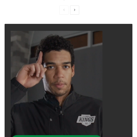
Previous
Next
page
page