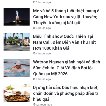
2 hours ago
Mẹ và bé 5 tháng tuổi thiệt mạng ở
Cảng New York sau vụ lật thuyền;
Thuyền trưởng bị bắt giữ
3 hours ago
Biểu Tình show Quốc Thiên Tại
Nam Cali, Đêm Diễn Vẫn Thu Hút
Hơn 1000 Khán Giả
4 hours ago
Watson Nguyen giành ngôi vô địch
50m ếch tại Giải Vô địch Bơi lội
Quốc gia Mỹ 2026
5 hours ago
Dị ứng hải sản: Dấu hiệu nhận biết,
chẩn đoán và phương pháp điều trị
hiệu quả
12 hours ago