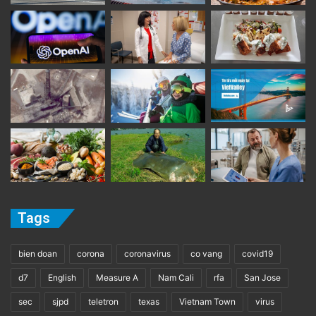
Tags
bien doan
corona
coronavirus
co vang
covid19
d7
English
Measure A
Nam Cali
rfa
San Jose
sec
sjpd
teletron
texas
Vietnam Town
virus