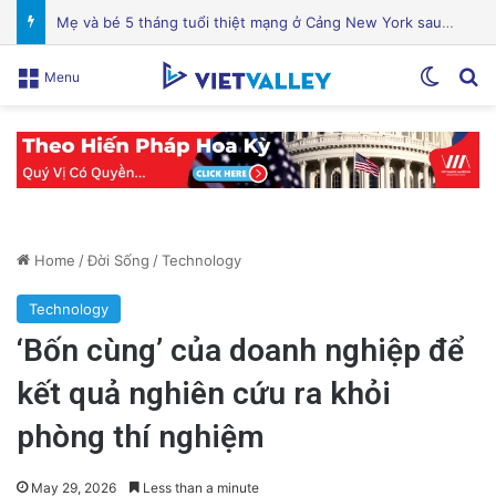
Biểu Tình show Quốc Thiên Tại Nam Cali, Đêm Diễn Vẫn Thu Hút Hơn 1000 Khán Giả
Switch
Se
Menu
Home
/
Đời Sống
/
Technology
Technology
‘Bốn cùng’ của doanh nghiệp để
kết quả nghiên cứu ra khỏi
phòng thí nghiệm
May 29, 2026
Less than a minute