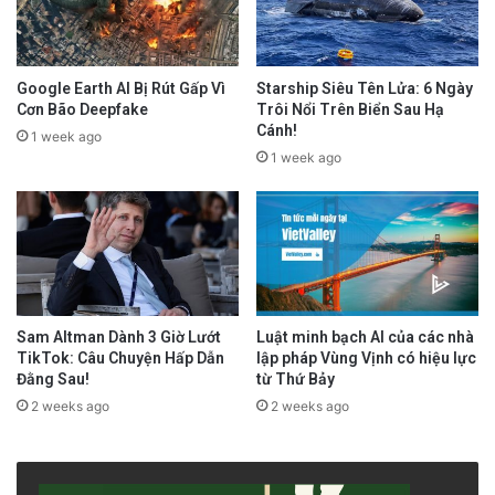
Google Earth AI Bị Rút Gấp Vì
Starship Siêu Tên Lửa: 6 Ngày
Cơn Bão Deepfake
Trôi Nổi Trên Biển Sau Hạ
Cánh!
1 week ago
1 week ago
Sam Altman Dành 3 Giờ Lướt
Luật minh bạch AI của các nhà
TikTok: Câu Chuyện Hấp Dẫn
lập pháp Vùng Vịnh có hiệu lực
Đằng Sau!
từ Thứ Bảy
2 weeks ago
2 weeks ago