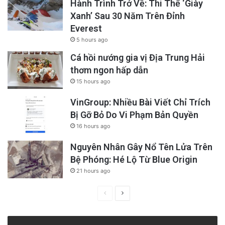
Hành Trình Trở Về: Thi Thể ‘Giày
Xanh’ Sau 30 Năm Trên Đỉnh
Everest
5 hours ago
Cá hồi nướng gia vị Địa Trung Hải
thơm ngon hấp dẫn
15 hours ago
VinGroup: Nhiều Bài Viết Chỉ Trích
Bị Gỡ Bỏ Do Vi Phạm Bản Quyền
16 hours ago
Nguyên Nhân Gây Nổ Tên Lửa Trên
Bệ Phóng: Hé Lộ Từ Blue Origin
21 hours ago
Previous
Next
page
page