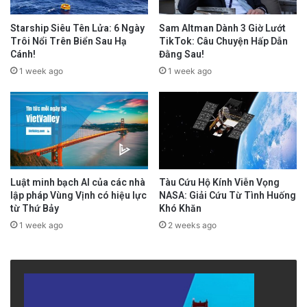
Starship Siêu Tên Lửa: 6 Ngày
Sam Altman Dành 3 Giờ Lướt
Trôi Nổi Trên Biển Sau Hạ
TikTok: Câu Chuyện Hấp Dẫn
Cánh!
Đằng Sau!
1 week ago
1 week ago
Luật minh bạch AI của các nhà
Tàu Cứu Hộ Kính Viễn Vọng
lập pháp Vùng Vịnh có hiệu lực
NASA: Giải Cứu Từ Tình Huống
từ Thứ Bảy
Khó Khăn
1 week ago
2 weeks ago