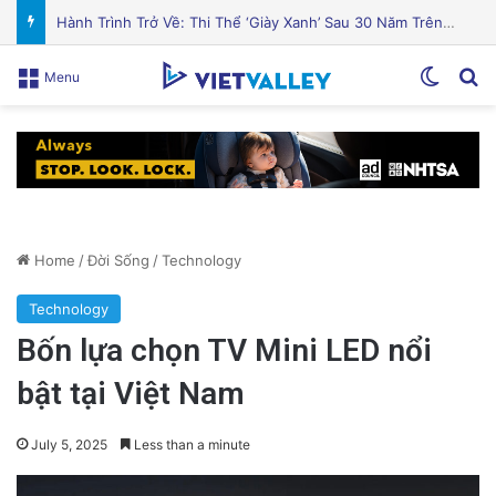
Cá hồi nướng gia vị Địa Trung Hải thơm ngon hấp dẫn
Switch
Se
Menu
Home
/
Đời Sống
/
Technology
Technology
Bốn lựa chọn TV Mini LED nổi
bật tại Việt Nam
July 5, 2025
Less than a minute