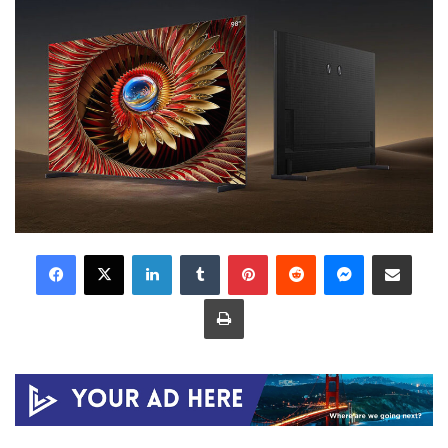
LinkedIn
Tumblr
Pinterest
Reddit
Messenger
Share via Email
Print