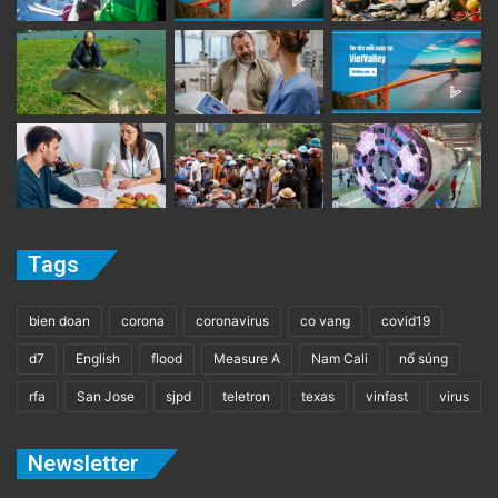
Tags
bien doan
corona
coronavirus
co vang
covid19
d7
English
flood
Measure A
Nam Cali
nổ súng
rfa
San Jose
sjpd
teletron
texas
vinfast
virus
Newsletter