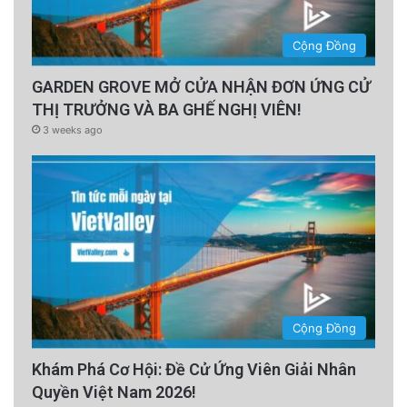
Cộng Đồng
GARDEN GROVE MỞ CỬA NHẬN ĐƠN ỨNG CỬ
THỊ TRƯỞNG VÀ BA GHẾ NGHỊ VIÊN!
3 weeks ago
Cộng Đồng
Khám Phá Cơ Hội: Đề Cử Ứng Viên Giải Nhân
Quyền Việt Nam 2026!