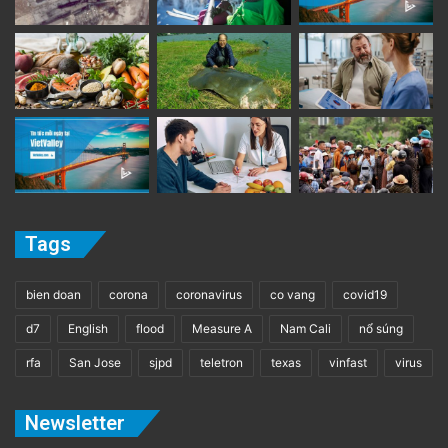
Tags
bien doan
corona
coronavirus
co vang
covid19
d7
English
flood
Measure A
Nam Cali
nổ súng
rfa
San Jose
sjpd
teletron
texas
vinfast
virus
Newsletter