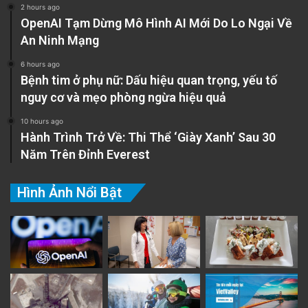
2 hours ago
OpenAI Tạm Dừng Mô Hình AI Mới Do Lo Ngại Về
An Ninh Mạng
6 hours ago
Bệnh tim ở phụ nữ: Dấu hiệu quan trọng, yếu tố
nguy cơ và mẹo phòng ngừa hiệu quả
10 hours ago
Hành Trình Trở Về: Thi Thể ‘Giày Xanh’ Sau 30
Năm Trên Đỉnh Everest
Hình Ảnh Nổi Bật