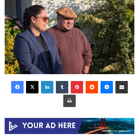
LinkedIn
Tumblr
Pinterest
Reddit
Messenger
Share via Email
Print