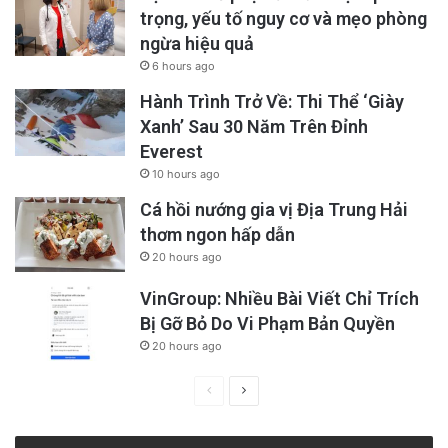
trọng, yếu tố nguy cơ và mẹo phòng
ngừa hiệu quả
6 hours ago
Hành Trình Trở Về: Thi Thể ‘Giày
Xanh’ Sau 30 Năm Trên Đỉnh
Everest
10 hours ago
Cá hồi nướng gia vị Địa Trung Hải
thơm ngon hấp dẫn
20 hours ago
VinGroup: Nhiều Bài Viết Chỉ Trích
Bị Gỡ Bỏ Do Vi Phạm Bản Quyền
20 hours ago
Previous
Next
page
page