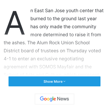
A
n East San Jose youth center that
burned to the ground last year
has only made the community
more determined to raise it from
the ashes. The Alum Rock Union School
District board of trustees on Thursday voted
4-1 to enter an exclusive negotiating
agreement with SOMOS Mayfair and the
School of Arts and Culture, which represent
Show More
the Si Se Puede Collective, for the potential
rebuilding of the former Mexican American
Community Services Agency (MACSA) youth
center. The agreement allows the groups 540