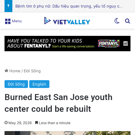
Hành Trình Trở Về: Thi Thể ‘Giày Xanh’ Sau 30 Năm Trên Đỉnh Everest
Switch
Se
Menu
Home
/
Đời Sống
Đời Sống
English
Burned East San Jose youth
center could be rebuilt
May 29, 2026
Less than a minute