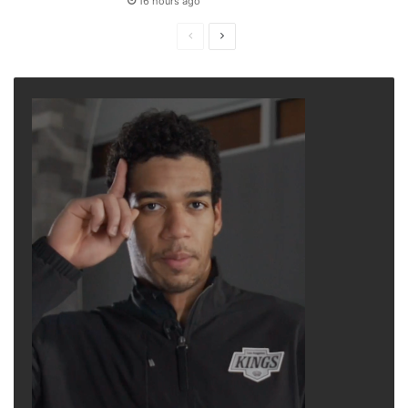
16 hours ago
Previous
Next
page
page