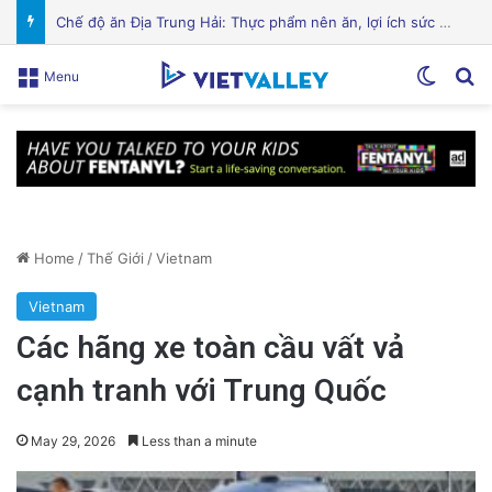
Cảnh Báo: Công An Xử Phạt Người Chia Sẻ Livestream Của Bà Nguyễn Phương Hằng!
Switch
Se
Menu
Home
/
Thế Giới
/
Vietnam
Vietnam
Các hãng xe toàn cầu vất vả
cạnh tranh với Trung Quốc
May 29, 2026
Less than a minute