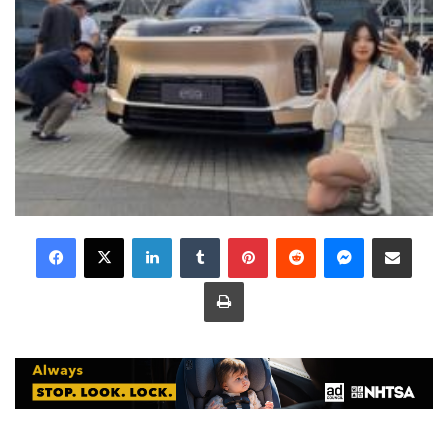
LinkedIn
Tumblr
Pinterest
Reddit
Messenger
Share via Email
Print