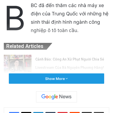
B
BC đã đến thăm các nhà máy xe
điện của Trung Quốc với những hệ
sinh thái định hình ngành công
nghiệp ô tô toàn cầu.
Related Articles
Cảnh Báo: Công An Xử Phạt Người Chia Sẻ
Livestream Của Bà Nguyễn Phương Hằng!
7 hours ago
Show More
Sự Kiện Livestream Gây Chấn Động: 3 Triệu
Người Theo Dõi Nguyễn Phương Hằng Tại
Việt Nam!
20 hours ago
LinkedIn
Tumblr
Pinterest
Reddit
Share via Email
Print