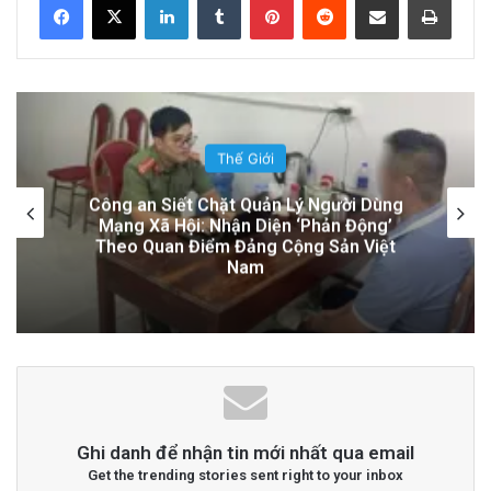
Đọc thêm
Read More
advertisement
Thế Giới
Cán bộ Việt Nam bị tố cáo tấn công tình
dục hai nữ phục vụ tại New Zealand trước
chuyến thăm của Thủ tướng Chính
Ghi danh để nhận tin mới nhất qua email
Get the trending stories sent right to your inbox