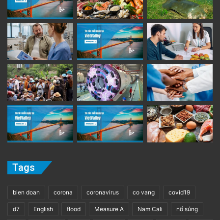
Tags
bien doan
corona
coronavirus
co vang
covid19
d7
English
flood
Measure A
Nam Cali
nổ súng