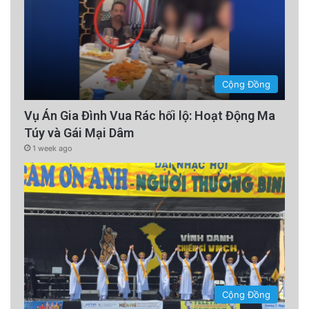
Cộng Đồng
Vụ Án Gia Đình Vua Rác hối lộ: Hoạt Động Ma
Túy và Gái Mại Dâm
1 week ago
Cộng Đồng