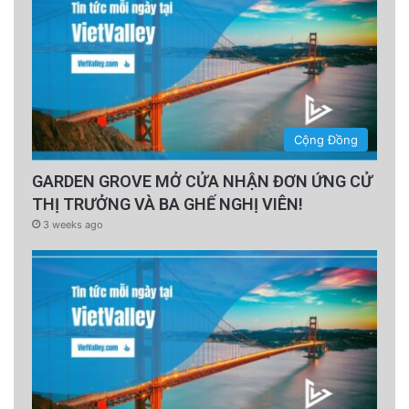
Cộng Đồng
GARDEN GROVE MỞ CỬA NHẬN ĐƠN ỨNG CỬ
THỊ TRƯỞNG VÀ BA GHẾ NGHỊ VIÊN!
3 weeks ago