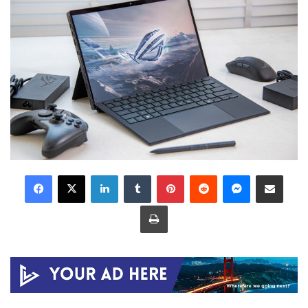
LinkedIn
Tumblr
Pinterest
Reddit
Messenger
Share via Email
Print