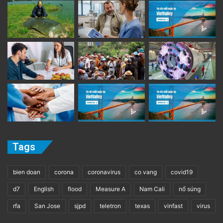
Tags
bien doan
corona
coronavirus
co vang
covid19
d7
English
flood
Measure A
Nam Cali
nổ súng
rfa
San Jose
sjpd
teletron
texas
vinfast
virus