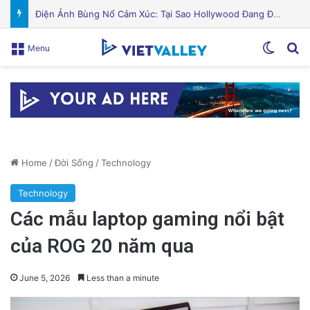
Puerto Rico Bắt Đầu Cắt Giảm Nước Giữa Cuộc Khủng Hoảng Hạn Hán: “Thật Khắc Nghiệt”
Switch
Se
Menu
Home
/
Đời Sống
/
Technology
Technology
Các mẫu laptop gaming nổi bật
của ROG 20 năm qua
June 5, 2026
Less than a minute