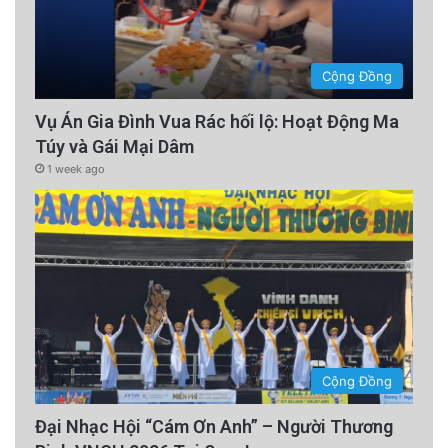
Cộng Đồng
Vụ Án Gia Đình Vua Rác hối lộ: Hoạt Động Ma
Túy và Gái Mại Dâm
1 week ago
Cộng Đồng
Đại Nhạc Hội “Cám Ơn Anh” – Người Thương