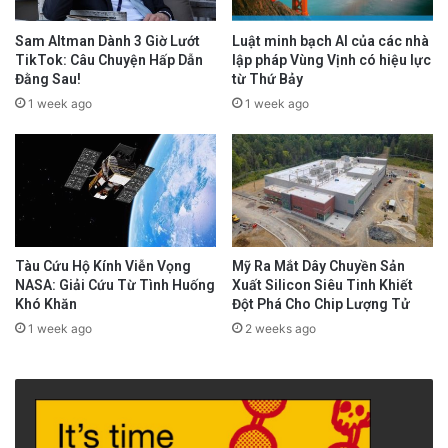
Sam Altman Dành 3 Giờ Lướt
Luật minh bạch AI của các nhà
TikTok: Câu Chuyện Hấp Dẫn
lập pháp Vùng Vịnh có hiệu lực
Đằng Sau!
từ Thứ Bảy
1 week ago
1 week ago
Tàu Cứu Hộ Kính Viễn Vọng
Mỹ Ra Mắt Dây Chuyền Sản
NASA: Giải Cứu Từ Tình Huống
Xuất Silicon Siêu Tinh Khiết
Khó Khăn
Đột Phá Cho Chip Lượng Tử
1 week ago
2 weeks ago