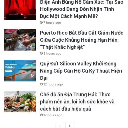
Điện Ảnh Bùng Nổ Cảm Xúc: Tại Sao
Hollywood Đang Đón Nhận Tình
Dục Một Cách Mạnh Mẽ?
7 hours ago
Puerto Rico Bắt Đầu Cắt Giảm Nước
Giữa Cuộc Khủng Hoảng Hạn Hán:
“Thật Khắc Nghiệt”
8 hours ago
Quỹ Đất Silicon Valley Khởi Động
Nâng Cấp Căn Hộ Cũ Kỹ Thuật Hiện
Đại
12 hours ago
Chế độ ăn Địa Trung Hải: Thực
phẩm nên ăn, lợi ích sức khỏe và
cách bắt đầu hiệu quả
17 hours ago
Previous
Next