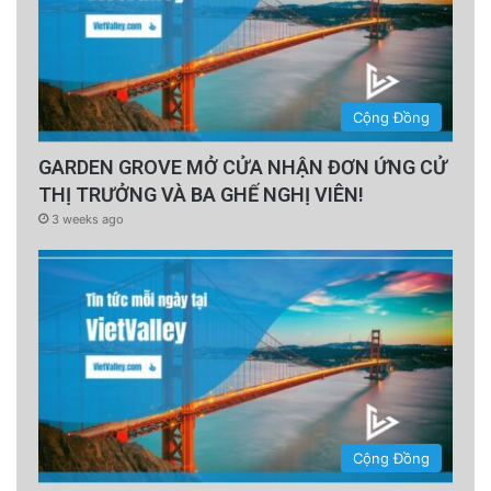
Cộng Đồng
GARDEN GROVE MỞ CỬA NHẬN ĐƠN ỨNG CỬ
THỊ TRƯỞNG VÀ BA GHẾ NGHỊ VIÊN!
3 weeks ago
Cộng Đồng