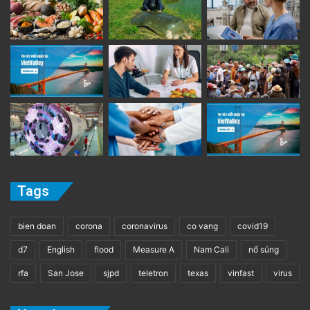
Tags
bien doan
corona
coronavirus
co vang
covid19
d7
English
flood
Measure A
Nam Cali
nổ súng
rfa
San Jose
sjpd
teletron
texas
vinfast
virus