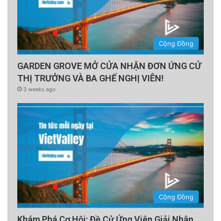
Cộng Đồng
GARDEN GROVE MỞ CỬA NHẬN ĐƠN ỨNG CỬ
THỊ TRƯỞNG VÀ BA GHẾ NGHỊ VIÊN!
3 weeks ago
Cộng Đồng
Khám Phá Cơ Hội: Đề Cử Ứng Viên Giải Nhân