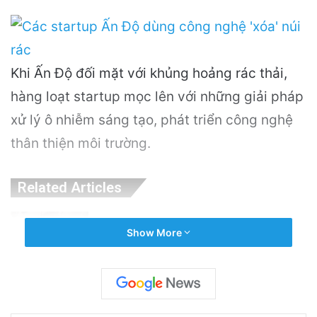
Khi Ấn Độ đối mặt với khủng hoảng rác thải,
hàng loạt startup mọc lên với những giải pháp
xử lý ô nhiễm sáng tạo, phát triển công nghệ
thân thiện môi trường.
Related Articles
Nguyên Nhân Gây Nổ Tên Lửa Trên Bệ
Show More
Phóng: Hé Lộ Từ Blue Origin
2 hours ago
PGS.TS Hà Đình Đức: Di sản và Hành trình