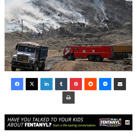
LinkedIn
Tumblr
Pinterest
Reddit
Messenger
Share via Email
Print