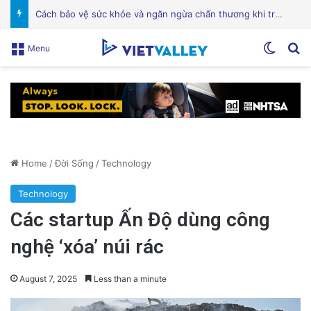
Điện Ảnh Bùng Nổ Cảm Xúc: Tại Sao Hollywood Đang Đón Nhận Tình Dục Một Cách Mạnh Mẽ?
Switch
Se
Menu
Home
/
Đời Sống
/
Technology
Technology
Các startup Ấn Độ dùng công
nghệ ‘xóa’ núi rác
August 7, 2025
Less than a minute