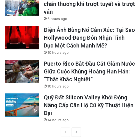
chấn thương khi trượt tuyết và trượt
ván
6 hours ago
Điện Ảnh Bùng Nổ Cảm Xúc: Tại Sao
Hollywood Đang Đón Nhận Tình
Dục Một Cách Mạnh Mẽ?
10 hours ago
Puerto Rico Bắt Đầu Cắt Giảm Nước
Giữa Cuộc Khủng Hoảng Hạn Hán:
“Thật Khắc Nghiệt”
10 hours ago
Quỹ Đất Silicon Valley Khởi Động
Nâng Cấp Căn Hộ Cũ Kỹ Thuật Hiện
Đại
14 hours ago
Previous
Next