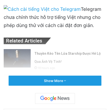
Telegram
chưa chính thức hỗ trợ tiếng Việt nhưng cho
phép dùng thử với cách cài đặt đơn giản.
Related Articles
Thuyền Kéo Tên Lửa Starship Được Hé Lộ
Qua Ảnh Vệ Tinh!
18 hours ago
Tên lửa SpaceX chuẩn bị va chạm với Mặt
Show More
Trăng: Cú sốc vũ trụ sắp xảy ra!
2 days ago