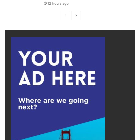
12 hours ago
Previous
Next
page
page