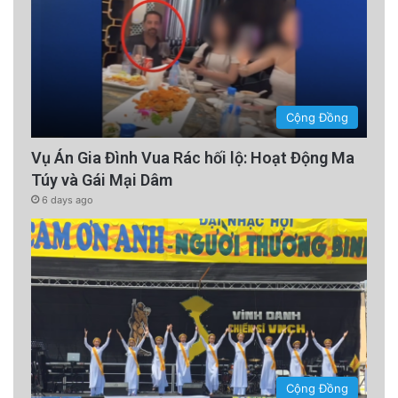
Cộng Đồng
Vụ Án Gia Đình Vua Rác hối lộ: Hoạt Động Ma
Túy và Gái Mại Dâm
6 days ago
Cộng Đồng