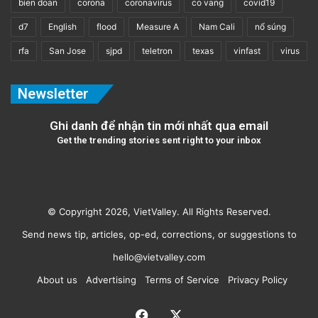
bien doan
corona
coronavirus
co vang
covid19
d7
English
flood
Measure A
Nam Cali
nổ súng
rfa
San Jose
sjpd
teletron
texas
vinfast
virus
Newsletter
Ghi danh để nhận tin mới nhất qua email
Get the trending stories sent right to your inbox
© Copyright 2026, VietValley. All Rights Reserved.
Send news tip, articles, op-ed, corrections, or suggestions to
hello@vietvalley.com
About us
Advertising
Terms of Service
Privacy Policy
Facebook
X