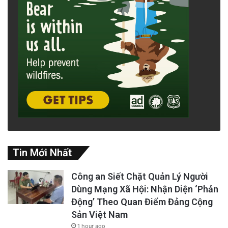
Tin Mới Nhất
Công an Siết Chặt Quản Lý Người
Dùng Mạng Xã Hội: Nhận Diện ‘Phản
Động’ Theo Quan Điểm Đảng Cộng
Sản Việt Nam
1 hour ago