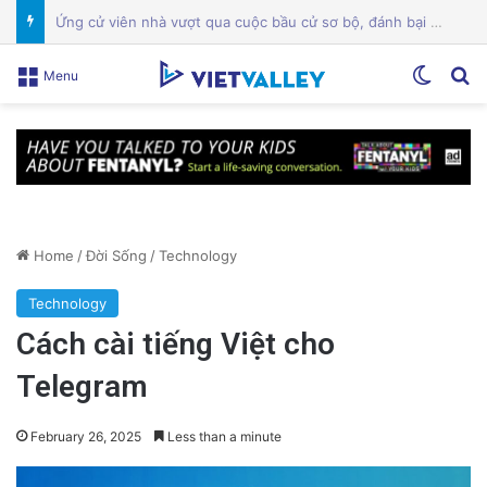
Một địa điểm thứ hai ở trung tâm San Jose đóng cửa giữa cuộc chiến giấy phép
Switch
Se
Menu
Home
/
Đời Sống
/
Technology
Technology
Cách cài tiếng Việt cho
Telegram
February 26, 2025
Less than a minute