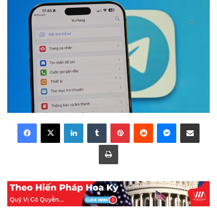
LinkedIn
Tumblr
Pinterest
Reddit
Messenger
Share via Email
Print