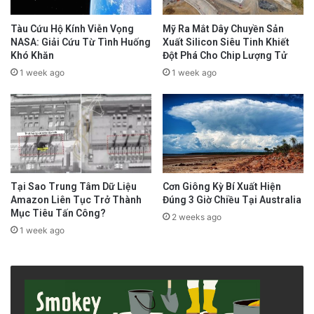
Tàu Cứu Hộ Kính Viễn Vọng
Mỹ Ra Mắt Dây Chuyền Sản
NASA: Giải Cứu Từ Tình Huống
Xuất Silicon Siêu Tinh Khiết
Khó Khăn
Đột Phá Cho Chip Lượng Tử
1 week ago
1 week ago
Tại Sao Trung Tâm Dữ Liệu
Cơn Giông Kỳ Bí Xuất Hiện
Amazon Liên Tục Trở Thành
Đúng 3 Giờ Chiều Tại Australia
Mục Tiêu Tấn Công?
2 weeks ago
1 week ago