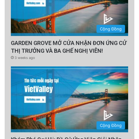
Cộng Đồng
GARDEN GROVE MỞ CỬA NHẬN ĐƠN ỨNG CỬ
THỊ TRƯỞNG VÀ BA GHẾ NGHỊ VIÊN!
3 weeks ago
Cộng Đồng