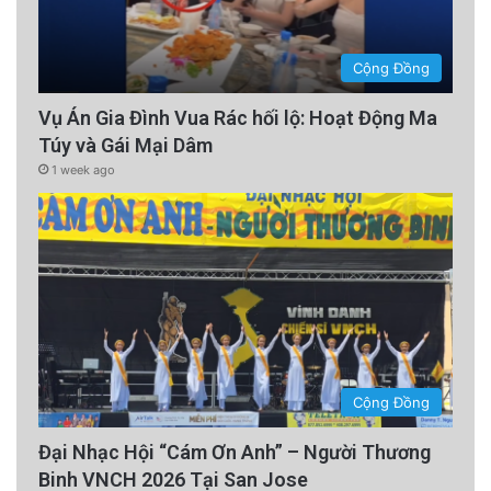
Cộng Đồng
Vụ Án Gia Đình Vua Rác hối lộ: Hoạt Động Ma
Túy và Gái Mại Dâm
1 week ago
Cộng Đồng
Đại Nhạc Hội “Cám Ơn Anh” – Người Thương
Binh VNCH 2026 Tại San Jose