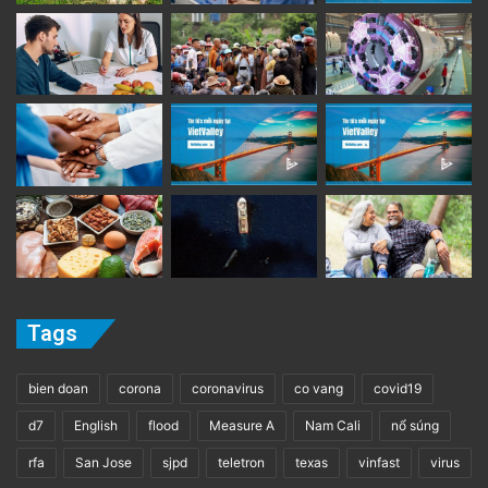
Tags
bien doan
corona
coronavirus
co vang
covid19
d7
English
flood
Measure A
Nam Cali
nổ súng
rfa
San Jose
sjpd
teletron
texas
vinfast
virus