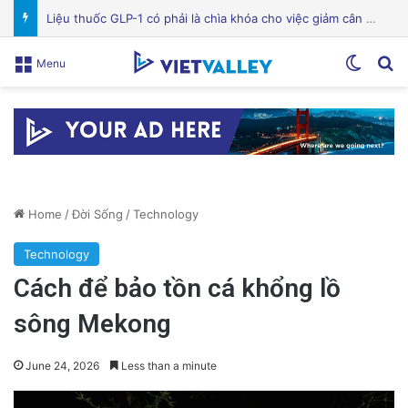
Bệnh viện Silicon Valley: Một trong những cơ sở y tế hàng đầu tại Mỹ
Switch
Se
Menu
Home
/
Đời Sống
/
Technology
Technology
Cách để bảo tồn cá khổng lồ
sông Mekong
June 24, 2026
Less than a minute