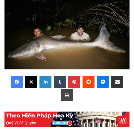
LinkedIn
Tumblr
Pinterest
Reddit
Messenger
Share via Email
Print