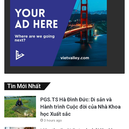
Tin Mới Nhất
PGS.TS Hà Đình Đức: Di sản và
Hành trình Cuộc đời của Nhà Khoa
học Xuất sắc
3 hours ago