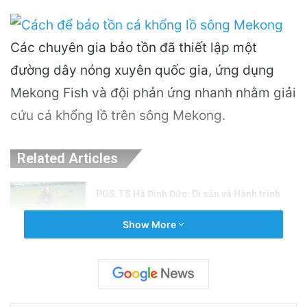
Các chuyên gia bảo tồn đã thiết lập một
đường dây nóng xuyên quốc gia, ứng dụng
Mekong Fish và đội phản ứng nhanh nhằm giải
cứu cá khổng lồ trên sông Mekong.
Related Articles
PGS.TS Hà Đình Đức: Di sản và Hành trình
Cuộc đời của Nhà Khoa học Xuất sắc
Show More
3 hours ago
Khám Phá Máy Đào Hầm Nổ Đá Đầu Tiên
Trên Thế Giới: Bước Đột Phá Trong Công