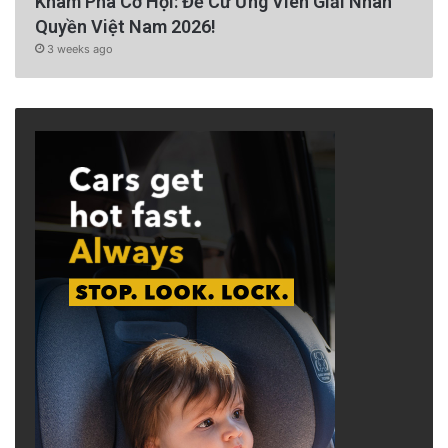
Khám Phá Cơ Hội: Đề Cử Ứng Viên Giải Nhân
Quyền Việt Nam 2026!
3 weeks ago