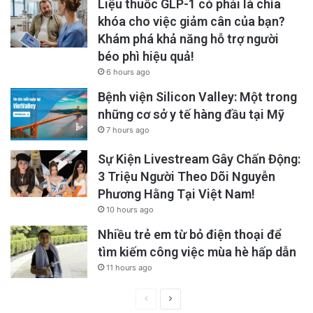
Liệu thuốc GLP-1 có phải là chìa
khóa cho việc giảm cân của bạn?
Khám phá khả năng hỗ trợ người
béo phì hiệu quả!
6 hours ago
Bệnh viện Silicon Valley: Một trong
những cơ sở y tế hàng đầu tại Mỹ
7 hours ago
Sự Kiện Livestream Gây Chấn Động:
3 Triệu Người Theo Dõi Nguyễn
Phương Hằng Tại Việt Nam!
10 hours ago
Nhiều trẻ em từ bỏ điện thoại để
tìm kiếm công việc mùa hè hấp dẫn
11 hours ago
Previous
Next