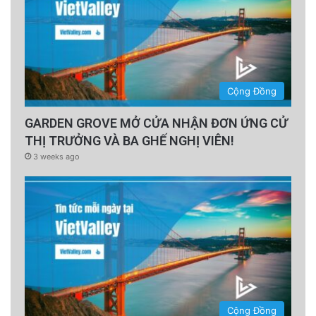
Cộng Đồng
GARDEN GROVE MỞ CỬA NHẬN ĐƠN ỨNG CỬ
THỊ TRƯỞNG VÀ BA GHẾ NGHỊ VIÊN!
3 weeks ago
Cộng Đồng