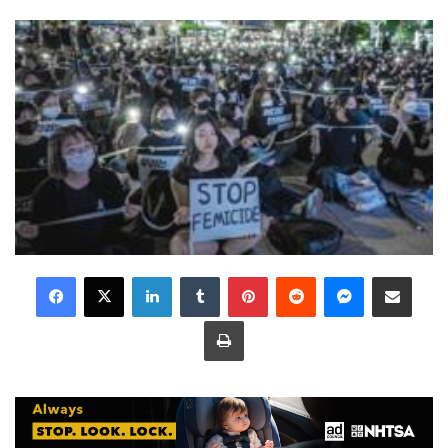
LinkedIn
Tumblr
Pinterest
Reddit
Messenger
Share via Email
Print