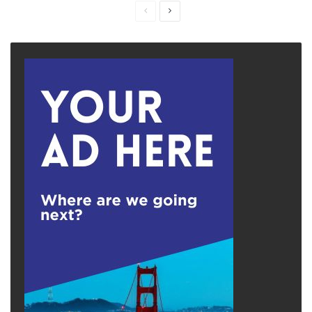
Previous
Next
page
page