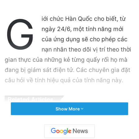
G
iới chức Hàn Quốc cho biết, từ
ngày 24/6, một tính năng mới
của ứng dụng sẽ cho phép các
nạn nhân theo dõi vị trí theo thời
gian thực của những kẻ từng quấy rối họ mà
đang bị giám sát điện tử. Các chuyên gia đặt
câu hỏi về tính hiệu quả của tính năng này.
Related Articles
Show More
VinGroup: Nhiều Bài Viết Chỉ Trích Bị Gỡ Bỏ
Do Vi Phạm Bản Quyền
7 hours ago