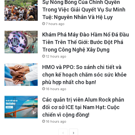
Sự Nóng Bỏng Của Chính Quyền
Trong Việc Giải Quyết Vụ Sư Minh
Tuệ: Nguyên Nhân Và Hệ Lụy
7 hours ago
Khám Phá Máy Đào Hầm Nổ Đá Đầu
Tiên Trên Thế Giới: Bước Đột Phá
Trong Công Nghệ Xây Dựng
12 hours ago
HMO và PPO: So sánh chi tiết và
chọn kế hoạch chăm sóc sức khỏe
phù hợp nhất cho bạn!
16 hours ago
Các quản trị viên Alum Rock phản
đối cơ sở ICE tại Nam Hạt: Cuộc
chiến vì cộng đồng!
16 hours ago
Previous
Next