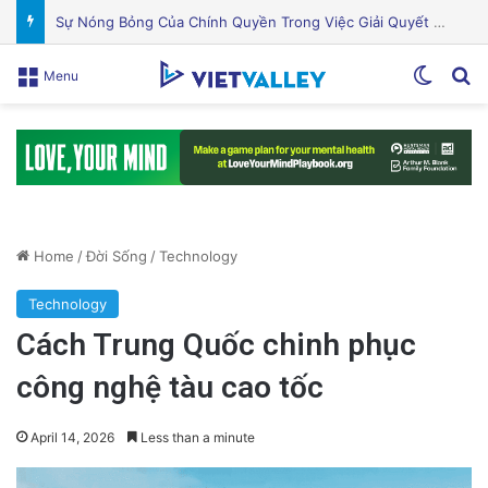
Khám Phá Máy Đào Hầm Nổ Đá Đầu Tiên Trên Thế Giới: Bước Đột Phá Trong Công Nghệ Xây Dựng
Switch
Se
Menu
Home
/
Đời Sống
/
Technology
Technology
Cách Trung Quốc chinh phục
công nghệ tàu cao tốc
April 14, 2026
Less than a minute