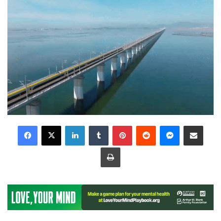
LinkedIn
Tumblr
Pinterest
Reddit
Messenger
Share via Email
Print