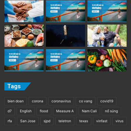
Tags
bien doan
corona
coronavirus
co vang
covid19
d7
English
flood
Measure A
Nam Cali
nổ súng
rfa
San Jose
sjpd
teletron
texas
vinfast
virus