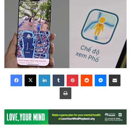
LinkedIn
Tumblr
Pinterest
Reddit
Messenger
Share via Email
Print