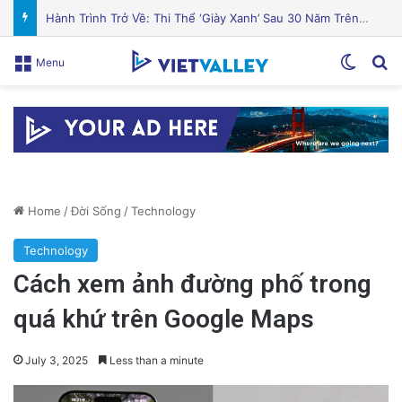
Cá hồi nướng gia vị Địa Trung Hải thơm ngon hấp dẫn
Switch
Se
Menu
Home
/
Đời Sống
/
Technology
Technology
Cách xem ảnh đường phố trong
quá khứ trên Google Maps
July 3, 2025
Less than a minute