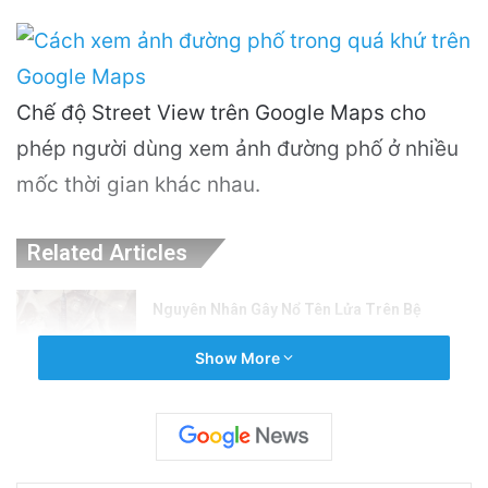
Chế độ Street View trên Google Maps cho
phép người dùng xem ảnh đường phố ở nhiều
mốc thời gian khác nhau.
Related Articles
Nguyên Nhân Gây Nổ Tên Lửa Trên Bệ
Phóng: Hé Lộ Từ Blue Origin
Show More
22 hours ago
PGS.TS Hà Đình Đức: Di sản và Hành trình
Cuộc đời của Nhà Khoa học Xuất sắc
2 days ago