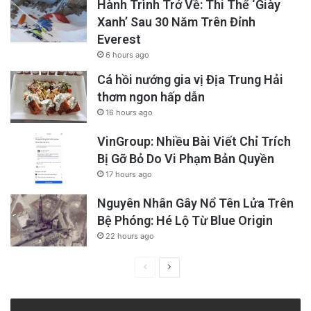
Hành Trình Trở Về: Thi Thể ‘Giày
Xanh’ Sau 30 Năm Trên Đỉnh
Everest
6 hours ago
Cá hồi nướng gia vị Địa Trung Hải
thơm ngon hấp dẫn
16 hours ago
VinGroup: Nhiều Bài Viết Chỉ Trích
Bị Gỡ Bỏ Do Vi Phạm Bản Quyền
17 hours ago
Nguyên Nhân Gây Nổ Tên Lửa Trên
Bệ Phóng: Hé Lộ Từ Blue Origin
22 hours ago
Previous
Next
page
page