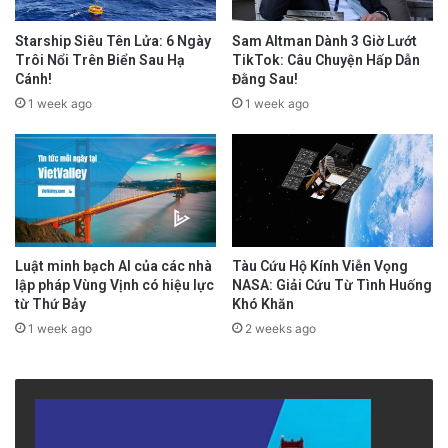
Starship Siêu Tên Lửa: 6 Ngày
Sam Altman Dành 3 Giờ Lướt
Trôi Nổi Trên Biển Sau Hạ
TikTok: Câu Chuyện Hấp Dẫn
Cánh!
Đằng Sau!
1 week ago
1 week ago
Luật minh bạch AI của các nhà
Tàu Cứu Hộ Kính Viễn Vọng
lập pháp Vùng Vịnh có hiệu lực
NASA: Giải Cứu Từ Tình Huống
từ Thứ Bảy
Khó Khăn
1 week ago
2 weeks ago