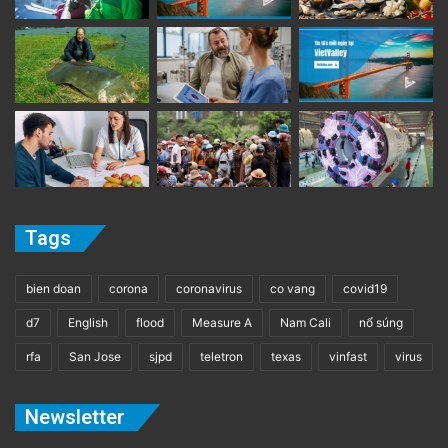
Tags
bien doan
corona
coronavirus
co vang
covid19
d7
English
flood
Measure A
Nam Cali
nổ súng
rfa
San Jose
sjpd
teletron
texas
vinfast
virus
Newsletter