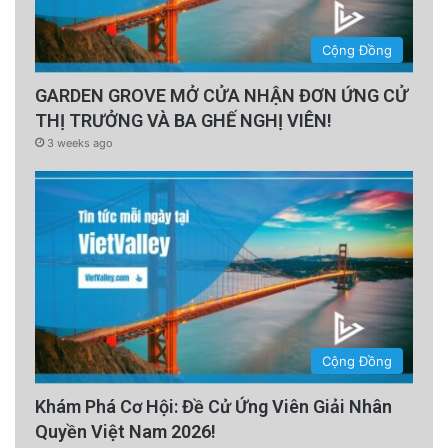
Cộng Đồng
GARDEN GROVE MỞ CỬA NHẬN ĐƠN ỨNG CỬ
THỊ TRƯỞNG VÀ BA GHẾ NGHỊ VIÊN!
3 weeks ago
Cộng Đồng
Khám Phá Cơ Hội: Đề Cử Ứng Viên Giải Nhân
Quyền Việt Nam 2026!