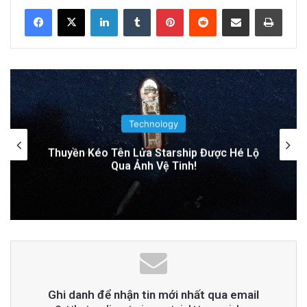
LinkedIn
Tumblr
Pinterest
Reddit
Share via Email
Print
Đọc thêm
Read More
advertisement
Technology
Tên lửa SpaceX chuẩn bị va chạm với Mặt
Trăng: Cú sốc vũ trụ sắp xảy ra!
Ghi danh để nhận tin mới nhất qua email