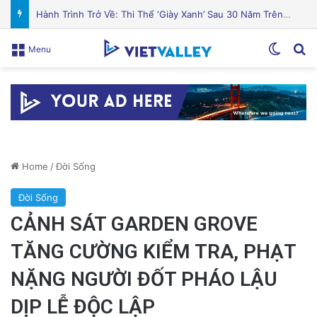
Cá hồi nướng gia vị Địa Trung Hải thơm ngon hấp dẫn
Switch
Se
Menu
Home
/
Đời Sống
Đời Sống
CẢNH SÁT GARDEN GROVE
TĂNG CƯỜNG KIỂM TRA, PHẠT
NẶNG NGƯỜI ĐỐT PHÁO LẬU
DỊP LỄ ĐỘC LẬP