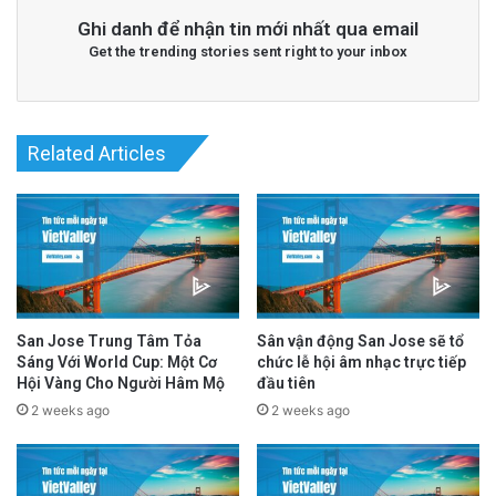
trợ người dân tìm thú nuôi bị thất lạc vì tiếng
Ghi danh để nhận tin mới nhất qua email
pháo. Trong dịp Lễ Độc Lập năm 2025, cảnh
Get the trending stories sent right to your inbox
sát Garden Grove đã lập 33 biên bản vi phạm
về pháo lậu và tiếp nhận 159 điện thoại liên
Related Articles
quan đến pháo bông trong thời gian từ ngày 1
đến ngày 5 tháng 7.
Related Articles
Quỹ Đất Silicon Valley Khởi Động Nâng Cấp
San Jose Trung Tâm Tỏa
Sân vận động San Jose sẽ tổ
Căn Hộ Cũ Kỹ Thuật Hiện Đại
Sáng Với World Cup: Một Cơ
chức lễ hội âm nhạc trực tiếp
Hội Vàng Cho Người Hâm Mộ
đầu tiên
1 day ago
2 weeks ago
2 weeks ago
Một địa điểm thứ hai ở trung tâm San Jose
đóng cửa giữa cuộc chiến giấy phép