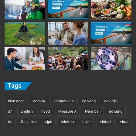
Tags
bien doan
corona
coronavirus
co vang
covid19
d7
English
flood
Measure A
Nam Cali
nổ súng
rfa
San Jose
sjpd
teletron
texas
vinfast
virus