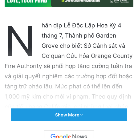
N
hân dịp Lễ Độc Lập Hoa Kỳ 4
tháng 7, Thành phố Garden
Grove cho biết Sở Cảnh sát và
Cơ quan Cứu hỏa Orange County
Fire Authority sẽ phối hợp tăng cường tuần tra
và giải quyết nghiêm các trường hợp đốt hoặc
tàng trữ pháo lậu. Mức phạt có thể lên đến
1,000 mỹ kim cho mỗi vi phạm. Theo quy định
của tiểu bang California, chỉ những loại pháo
Show More
bông an toàn có chứng nhận của California
State Fire Marshal mới được phép sử dụng từ
10 giờ sáng đến 10 giờ tối ngày 4 tháng 7.