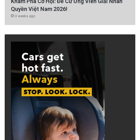
Khám Phá Cơ Hội: Đề Cử Ứng Viên Giải Nhân
Quyền Việt Nam 2026!
3 weeks ago