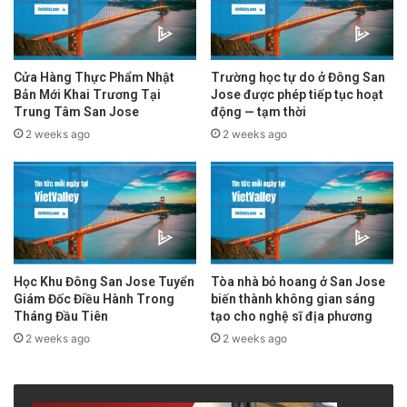
3 days ago
Tin Từ SBTN
Read More
Cửa Hàng Thực Phẩm Nhật
Trường học tự do ở Đông San
Bản Mới Khai Trương Tại
Jose được phép tiếp tục hoạt
Trung Tâm San Jose
động — tạm thời
advertisement
2 weeks ago
2 weeks ago
Học Khu Đông San Jose Tuyển
Tòa nhà bỏ hoang ở San Jose
Giám Đốc Điều Hành Trong
biến thành không gian sáng
Tháng Đầu Tiên
tạo cho nghệ sĩ địa phương
2 weeks ago
2 weeks ago