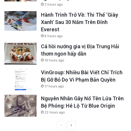
2 hours ago
Hành Trình Trở Về: Thi Thể ‘Giày
Xanh’ Sau 30 Năm Trên Đỉnh
Everest
6 hours ago
Cá hồi nướng gia vị Địa Trung Hải
thơm ngon hấp dẫn
16 hours ago
VinGroup: Nhiều Bài Viết Chỉ Trích
Bị Gỡ Bỏ Do Vi Phạm Bản Quyền
17 hours ago
Nguyên Nhân Gây Nổ Tên Lửa Trên
Bệ Phóng: Hé Lộ Từ Blue Origin
22 hours ago
Previous
Next