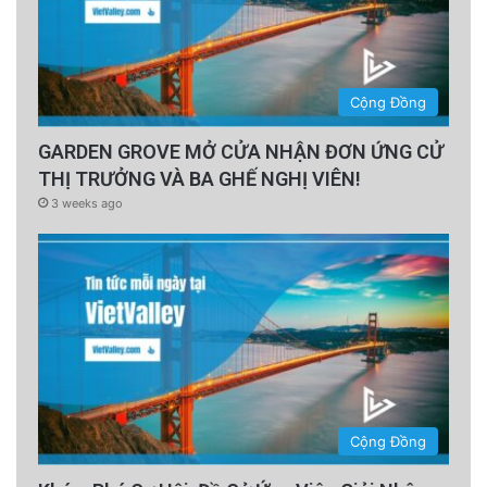
Cộng Đồng
GARDEN GROVE MỞ CỬA NHẬN ĐƠN ỨNG CỬ
THỊ TRƯỞNG VÀ BA GHẾ NGHỊ VIÊN!
3 weeks ago
Cộng Đồng