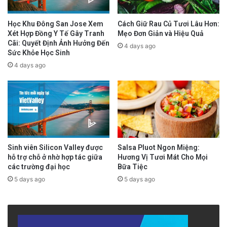
Cậu dự định sẽ chuyển tiếp lên Đại học để
tiếp tục học ngành Kỹ sư Phần mềm hoặc Trí
Học Khu Đông San Jose Xem
Cách Giữ Rau Củ Tươi Lâu Hơn:
Xét Hợp Đồng Y Tế Gây Tranh
Mẹo Đơn Giản và Hiệu Quả
tuệ Nhân tạo.
Cãi: Quyết Định Ảnh Hưởng Đến
4 days ago
Sức Khỏe Học Sinh
4 days ago
Gia đình cho biết Hiếu Điệp là một cậu bé rất
chăm chỉ, khiêm tốn và luôn dành thời gian
giúp đỡ bạn bè học tập. Dù thành tích học tập
vượt trội, cậu vẫn giữ thói quen sinh hoạt như
một đứa trẻ bình thường: chơi thể thao, đọc
Sinh viên Silicon Valley được
Salsa Pluot Ngon Miệng:
sách và dành thời gian cho gia đình.
hỗ trợ chỗ ở nhờ hợp tác giữa
Hương Vị Tươi Mát Cho Mọi
các trường đại học
Bữa Tiệc
Chúc mừng Phùng Hiếu Điệp
– một tài năng
5 days ago
5 days ago
trẻ xuất sắc của vùng South Bay!