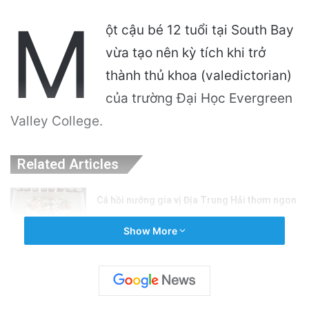
M
ột cậu bé 12 tuổi tại South Bay
vừa tạo nên kỳ tích khi trở
thành thủ khoa (valedictorian)
của trường Đại Học Evergreen
Valley College.
Related Articles
Cá hồi nướng gia vị Địa Trung Hải thơm ngon
hấp dẫn
Show More
2 hours ago
Quỹ Đất Silicon Valley Khởi Động Nâng Cấp
Căn Hộ Cũ Kỹ Thuật Hiện Đại