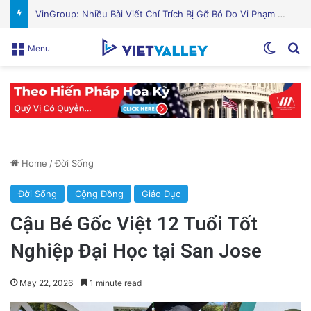
Nguyên Nhân Gây Nổ Tên Lửa Trên Bệ Phóng: Hé Lộ Từ Blue Origin
Switch
Se
Menu
Home
/
Đời Sống
Đời Sống
Cộng Đồng
Giáo Dục
Cậu Bé Gốc Việt 12 Tuổi Tốt
Nghiệp Đại Học tại San Jose
May 22, 2026
1 minute read