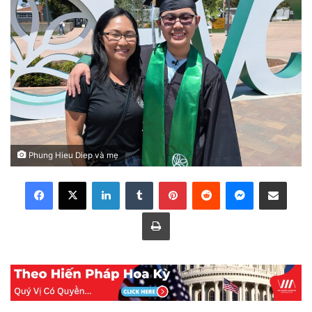
Phung Hieu Diep và mẹ
LinkedIn
Tumblr
Pinterest
Reddit
Messenger
Share via Email
Print