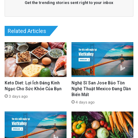
Get the trending stories sent right to your inbox
advertisement
Related Articles
Keto Diet: Lợi Ích Đáng Kinh
Nghệ Sĩ San Jose Bảo Tồn
Ngạc Cho Sức Khỏe Của Bạn
Nghệ Thuật Mexico Đang Dần
Biến Mất
3 days ago
4 days ago
Hiếu Điệp chia sẻ rằng cậu thích các môn
Toán học, Khoa học và đặc biệt là Lập trình.