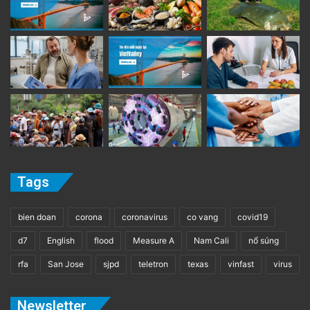
Tags
bien doan
corona
coronavirus
co vang
covid19
d7
English
flood
Measure A
Nam Cali
nổ súng
rfa
San Jose
sjpd
teletron
texas
vinfast
virus
Newsletter