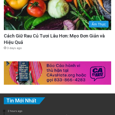
Ẩm Thực
Cách Giữ Rau Củ Tươi Lâu Hơn: Mẹo Đơn Giản và
Hiệu Quả
3 days ago
Tin Mới Nhất
2 hours ago