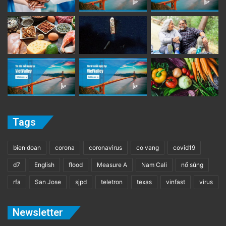
Tags
bien doan
corona
coronavirus
co vang
covid19
d7
English
flood
Measure A
Nam Cali
nổ súng
rfa
San Jose
sjpd
teletron
texas
vinfast
virus
Newsletter