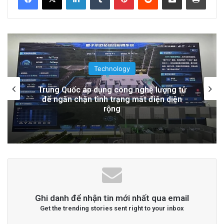
Qua Ảnh Vệ Tinh!
2 days ago
Đọc thêm
Read More
Technology
advertisement
Tàu Vũ Trụ Nhật Bản: Chuyến Bay Gần
Nhất Lịch Sử Đến Tiểu Hành Tinh
Ghi danh để nhận tin mới nhất qua email
Get the trending stories sent right to your inbox