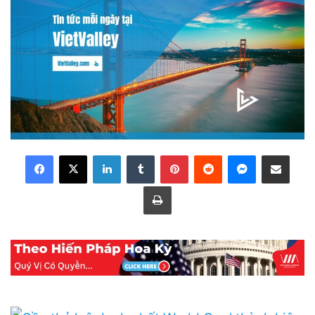
LinkedIn
Tumblr
Pinterest
Reddit
Messenger
Share via Email
Print