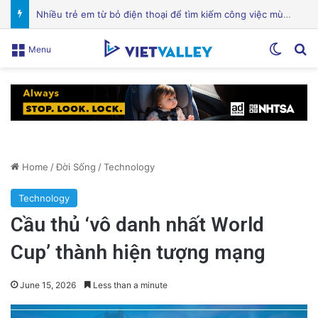
Chuyên Gia Dinh Dưỡng: Hỗ Trợ Bạn Ăn Uống Lành Mạnh, Thay Đổi Lối Sống và Quản Lý Bệnh Tật
Switch
Se
Menu
Home
/
Đời Sống
/
Technology
Technology
Cầu thủ ‘vô danh nhất World
Cup’ thành hiện tượng mạng
June 15, 2026
Less than a minute