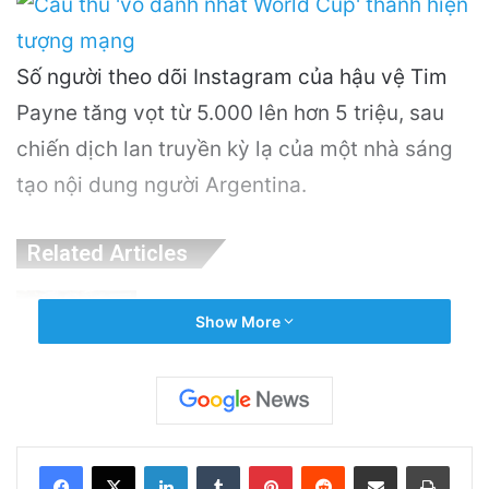
Số người theo dõi Instagram của hậu vệ Tim
Payne tăng vọt từ 5.000 lên hơn 5 triệu, sau
chiến dịch lan truyền kỳ lạ của một nhà sáng
tạo nội dung người Argentina.
Related Articles
Khám Phá Máy Đào Hầm Nổ Đá Đầu Tiên
Show More
Trên Thế Giới: Bước Đột Phá Trong Công
Nghệ Xây Dựng
18 hours ago
Thuyền Kéo Tên Lửa Starship Được Hé Lộ
LinkedIn
Tumblr
Pinterest
Reddit
Share via Email
Print