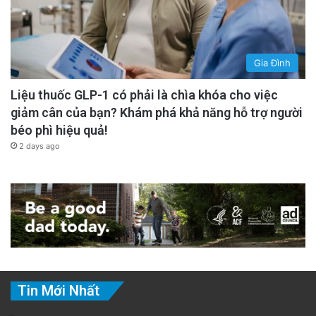
Gia Đình
Liệu thuốc GLP-1 có phải là chìa khóa cho việc
giảm cân của bạn? Khám phá khả năng hỗ trợ người
béo phì hiệu quả!
2 days ago
Tin Mới Nhất