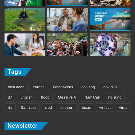
Tags
bien doan
corona
coronavirus
co vang
covid19
d7
English
flood
Measure A
Nam Cali
nổ súng
rfa
San Jose
sjpd
teletron
texas
vinfast
virus
Newsletter