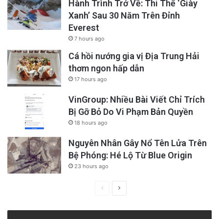
Hành Trình Trở Về: Thi Thể ‘Giày
Xanh’ Sau 30 Năm Trên Đỉnh
Everest
7 hours ago
Cá hồi nướng gia vị Địa Trung Hải
thơm ngon hấp dẫn
17 hours ago
VinGroup: Nhiều Bài Viết Chỉ Trích
Bị Gỡ Bỏ Do Vi Phạm Bản Quyền
18 hours ago
Nguyên Nhân Gây Nổ Tên Lửa Trên
Bệ Phóng: Hé Lộ Từ Blue Origin
23 hours ago
Previous
Next
page
page