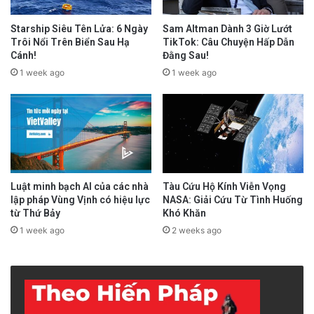
Starship Siêu Tên Lửa: 6 Ngày
Sam Altman Dành 3 Giờ Lướt
Trôi Nổi Trên Biển Sau Hạ
TikTok: Câu Chuyện Hấp Dẫn
Cánh!
Đằng Sau!
1 week ago
1 week ago
Luật minh bạch AI của các nhà
Tàu Cứu Hộ Kính Viễn Vọng
lập pháp Vùng Vịnh có hiệu lực
NASA: Giải Cứu Từ Tình Huống
từ Thứ Bảy
Khó Khăn
1 week ago
2 weeks ago