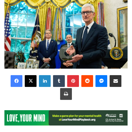
LinkedIn
Tumblr
Pinterest
Reddit
Messenger
Share via Email
Print