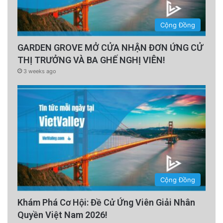
Cộng Đồng
GARDEN GROVE MỞ CỬA NHẬN ĐƠN ỨNG CỬ
THỊ TRƯỞNG VÀ BA GHẾ NGHỊ VIÊN!
3 weeks ago
Cộng Đồng
Khám Phá Cơ Hội: Đề Cử Ứng Viên Giải Nhân
Quyền Việt Nam 2026!