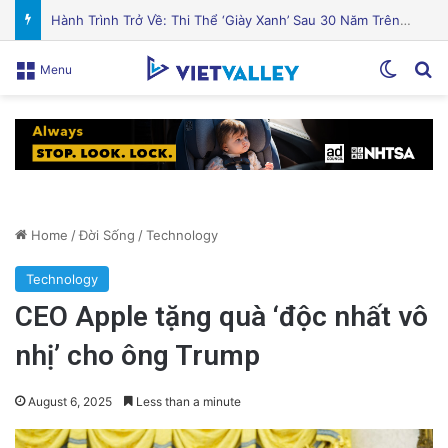
Cá hồi nướng gia vị Địa Trung Hải thơm ngon hấp dẫn
Switch
Se
Menu
Home
/
Đời Sống
/
Technology
Technology
CEO Apple tặng quà ‘độc nhất vô
nhị’ cho ông Trump
August 6, 2025
Less than a minute