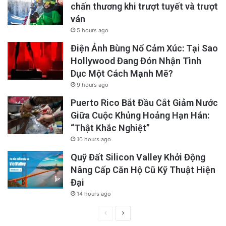
chấn thương khi trượt tuyết và trượt
ván
5 hours ago
Điện Ảnh Bùng Nổ Cảm Xúc: Tại Sao
Hollywood Đang Đón Nhận Tình
Dục Một Cách Mạnh Mẽ?
9 hours ago
Puerto Rico Bắt Đầu Cắt Giảm Nước
Giữa Cuộc Khủng Hoảng Hạn Hán:
“Thật Khắc Nghiệt”
10 hours ago
Quỹ Đất Silicon Valley Khởi Động
Nâng Cấp Căn Hộ Cũ Kỹ Thuật Hiện
Đại
14 hours ago
Previous
Next