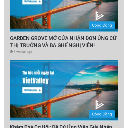
Cộng Đồng
GARDEN GROVE MỞ CỬA NHẬN ĐƠN ỨNG CỬ
THỊ TRƯỞNG VÀ BA GHẾ NGHỊ VIÊN!
3 weeks ago
Cộng Đồng
Khám Phá Cơ Hội: Đề Cử Ứng Viên Giải Nhân