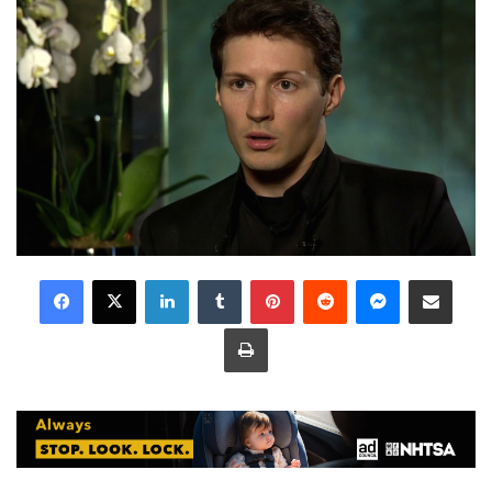
LinkedIn
Tumblr
Pinterest
Reddit
Messenger
Share via Email
Print