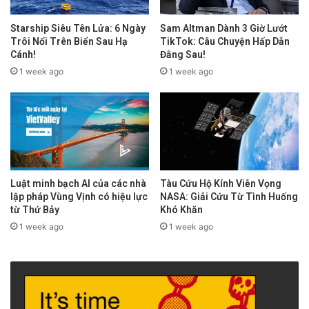
Starship Siêu Tên Lửa: 6 Ngày
Sam Altman Dành 3 Giờ Lướt
Trôi Nổi Trên Biển Sau Hạ
TikTok: Câu Chuyện Hấp Dẫn
Cánh!
Đằng Sau!
1 week ago
1 week ago
Luật minh bạch AI của các nhà
Tàu Cứu Hộ Kính Viễn Vọng
lập pháp Vùng Vịnh có hiệu lực
NASA: Giải Cứu Từ Tình Huống
từ Thứ Bảy
Khó Khăn
1 week ago
1 week ago