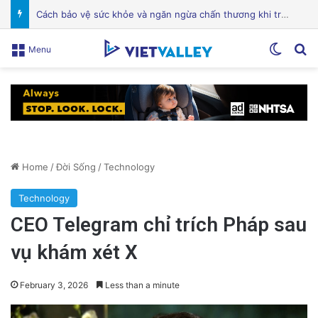
Điện Ảnh Bùng Nổ Cảm Xúc: Tại Sao Hollywood Đang Đón Nhận Tình Dục Một Cách Mạnh Mẽ?
Switch
Se
Menu
Home
/
Đời Sống
/
Technology
Technology
CEO Telegram chỉ trích Pháp sau
vụ khám xét X
February 3, 2026
Less than a minute