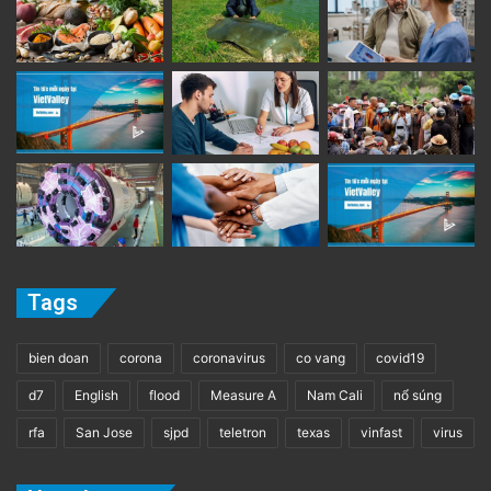
Tags
bien doan
corona
coronavirus
co vang
covid19
d7
English
flood
Measure A
Nam Cali
nổ súng
rfa
San Jose
sjpd
teletron
texas
vinfast
virus