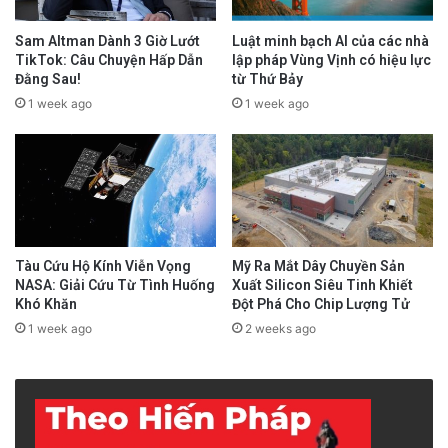
Sam Altman Dành 3 Giờ Lướt
Luật minh bạch AI của các nhà
TikTok: Câu Chuyện Hấp Dẫn
lập pháp Vùng Vịnh có hiệu lực
Đằng Sau!
từ Thứ Bảy
1 week ago
1 week ago
Tàu Cứu Hộ Kính Viễn Vọng
Mỹ Ra Mắt Dây Chuyền Sản
NASA: Giải Cứu Từ Tình Huống
Xuất Silicon Siêu Tinh Khiết
Khó Khăn
Đột Phá Cho Chip Lượng Tử
1 week ago
2 weeks ago