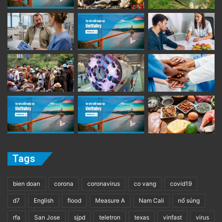
Tags
bien doan
corona
coronavirus
co vang
covid19
d7
English
flood
Measure A
Nam Cali
nổ súng
rfa
San Jose
sjpd
teletron
texas
vinfast
virus