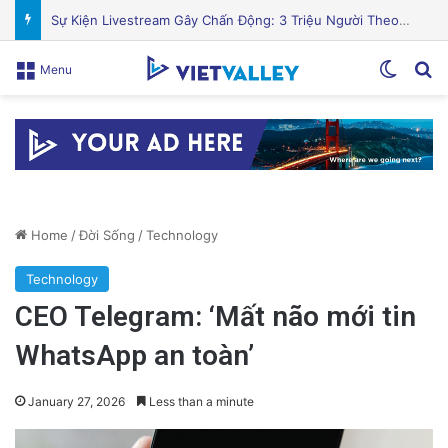
Nhiều trẻ em từ bỏ điện thoại để tìm kiếm công việc mùa hè hấp dẫn
Switch
Se
Menu
Home
/
Đời Sống
/
Technology
Technology
CEO Telegram: ‘Mất não mới tin
WhatsApp an toàn’
January 27, 2026
Less than a minute