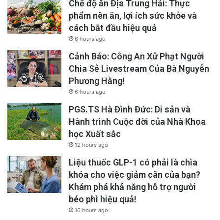
Chế độ ăn Địa Trung Hải: Thực
phẩm nên ăn, lợi ích sức khỏe và
cách bắt đầu hiệu quả
6 hours ago
Cảnh Báo: Công An Xử Phạt Người
Chia Sẻ Livestream Của Bà Nguyễn
Phương Hằng!
6 hours ago
PGS.TS Hà Đình Đức: Di sản và
Hành trình Cuộc đời của Nhà Khoa
học Xuất sắc
12 hours ago
Liệu thuốc GLP-1 có phải là chìa
khóa cho việc giảm cân của bạn?
Khám phá khả năng hỗ trợ người
béo phì hiệu quả!
16 hours ago