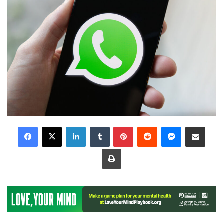
LinkedIn
Tumblr
Pinterest
Reddit
Messenger
Share via Email
Print