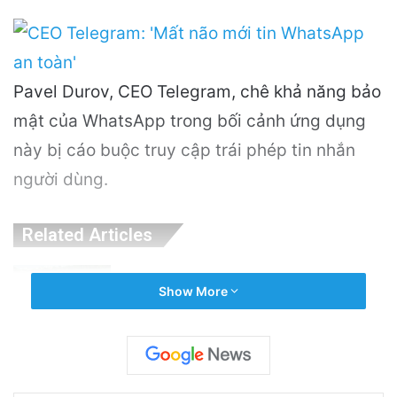
Pavel Durov, CEO Telegram, chê khả năng bảo
mật của WhatsApp trong bối cảnh ứng dụng
này bị cáo buộc truy cập trái phép tin nhắn
người dùng.
Related Articles
PGS.TS Hà Đình Đức: Di sản và Hành trình
Show More
Cuộc đời của Nhà Khoa học Xuất sắc
12 hours ago
Khám Phá Máy Đào Hầm Nổ Đá Đầu Tiên