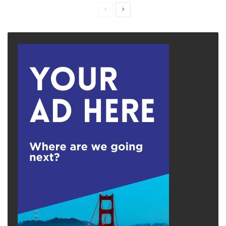
Previous
Next
page
page