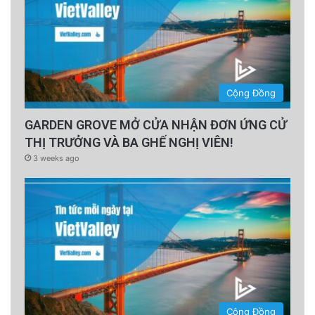
Cộng Đồng
GARDEN GROVE MỞ CỬA NHẬN ĐƠN ỨNG CỬ
THỊ TRƯỞNG VÀ BA GHẾ NGHỊ VIÊN!
3 weeks ago
Cộng Đồng